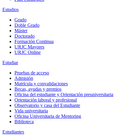
Estudios
Grado
Doble Grado
Máster
Doctorado
Formación Continua
URJC Mayores
URJC Online
Estudiar
Pruebas de acceso
Admisión
Matrícula y convalidaciones
Becas, ayudas y premios
Oficina del estudiante y Orientación preuniversitaria
Orientación laboral y profesional
Observatorio y casa del Estudiante
Vida universitaria
Oficina Universitaria de Mentoring
Biblioteca
Estudiantes