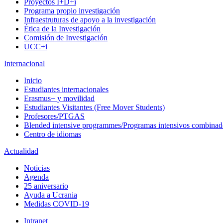
Proyectos I+D+i
Programa propio investigación
Infraestruturas de apoyo a la investigación
Ética de la Investigación
Comisión de Investigación
UCC+i
Internacional
Inicio
Estudiantes internacionales
Erasmus+ y movilidad
Estudiantes Visitantes (Free Mover Students)
Profesores/PTGAS
Blended intensive programmes/Programas intensivos combinad
Centro de idiomas
Actualidad
Noticias
Agenda
25 aniversario
Ayuda a Ucrania
Medidas COVID-19
Intranet