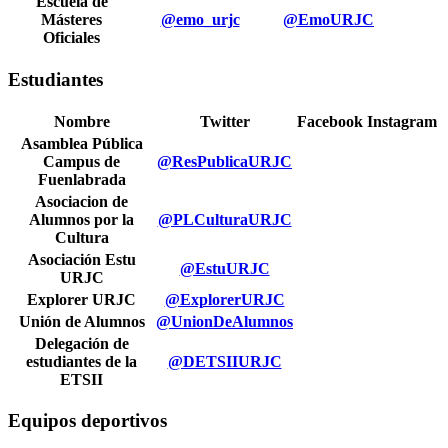
Escuela de
Másteres
@emo_urjc
@EmoURJC
Oficiales
Estudiantes
Nombre
Twitter
Facebook
Instagram
Asamblea Pública
Campus de
@ResPublicaURJC
Fuenlabrada
Asociacion de
Alumnos por la
@PLCulturaURJC
Cultura
Asociación Estu
@EstuURJC
URJC
Explorer URJC
@ExplorerURJC
Unión de Alumnos
@UnionDeAlumnos
Delegación de
estudiantes de la
@DETSIIURJC
ETSII
Equipos deportivos