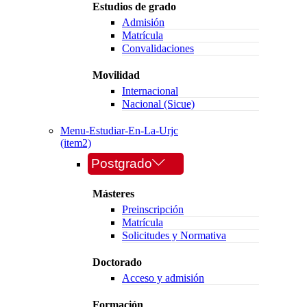
Estudios de grado
Admisión
Matrícula
Convalidaciones
Movilidad
Internacional
Nacional (Sicue)
Menu-Estudiar-En-La-Urjc
(item2)
Postgrado
Másteres
Preinscripción
Matrícula
Solicitudes y Normativa
Doctorado
Acceso y admisión
Formación