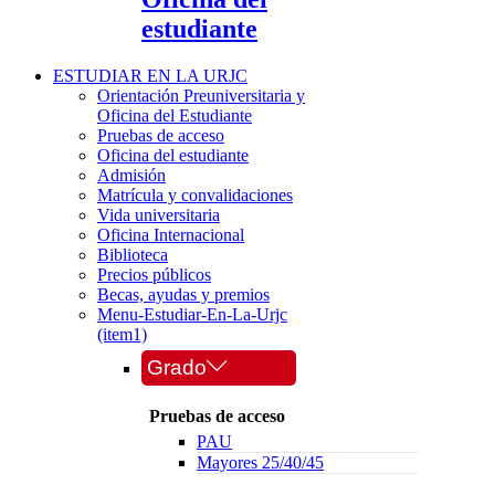
estudiante
ESTUDIAR EN LA URJC
Orientación Preuniversitaria y
Oficina del Estudiante
Pruebas de acceso
Oficina del estudiante
Admisión
Matrícula y convalidaciones
Vida universitaria
Oficina Internacional
Biblioteca
Precios públicos
Becas, ayudas y premios
Menu-Estudiar-En-La-Urjc
(item1)
Grado
Pruebas de acceso
PAU
Mayores 25/40/45