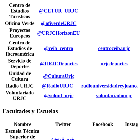
Centro de
Estudios
@CETUR_URJC
Turísticos
Oficina Verde
@ofiverdeURJC
Proyectos
@URJCHorizonEU
Europeos
Centro de
Estudios de
@ceib_centro
centroceib.urjc
Iberoamérica
Servicio de
@URJCDeportes
urjcdeportes
Deportes
Unidad de
@CulturaUrjc
Cultura
Radio URJC
@RadioURJC_
radiouniversidadreyjuancar
Voluntariado
@volunt_urjc
voluntariadourjc
URJC
Facultades y Escuelas
Nombre
Twitter
Facebook
Instag
Escuela Técnica
Superior de
@etsii_urjc