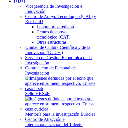
I+D+i
Vicegerencia de Investigación e
Innovación
Centro de Apoyo Tecnológico (CAT) y
RedLabU
Laboratorios redlabu
Centro de apoyo
tecnológico (CAT)
Otras estructuras
Unidad de Cultura Científica y de la
Innovación (UCC+i)
Servicio de Gestión Económica de la
Investigación
Contratación de Personal de
Investigación
Sello HRS4R
Mentoría para la investigación Euriclea
Centro de Atracción e
Internacionalización del Talento