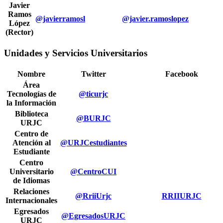
Javier
Ramos
@javierramosl
@javier.ramoslopez
López
(Rector)
Unidades y Servicios Universitarios
Nombre
Twitter
Facebook
Área
Tecnologías de
@ticurjc
la Información
Biblioteca
@BURJC
URJC
Centro de
Atención al
@URJCestudiantes
Estudiante
Centro
Universitario
@CentroCUI
de Idiomas
Relaciones
@RriiUrjc
RRIIURJC
Internacionales
Egresados
@EgresadosURJC
URJC