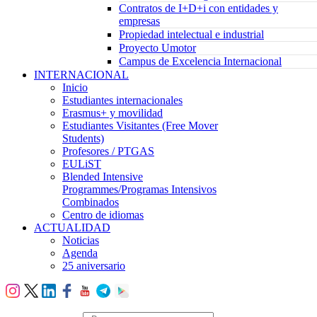
Contratos de I+D+i con entidades y
empresas
Propiedad intelectual e industrial
Proyecto Umotor
Campus de Excelencia Internacional
INTERNACIONAL
Inicio
Estudiantes internacionales
Erasmus+ y movilidad
Estudiantes Visitantes (Free Mover
Students)
Profesores / PTGAS
EULiST
Blended Intensive
Programmes/Programas Intensivos
Combinados
Centro de idiomas
ACTUALIDAD
Noticias
Agenda
25 aniversario