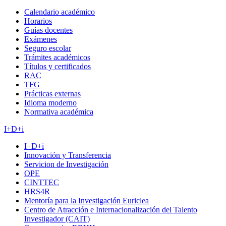
Calendario académico
Horarios
Guías docentes
Exámenes
Seguro escolar
Trámites académicos
Títulos y certificados
RAC
TFG
Prácticas externas
Idioma moderno
Normativa académica
I+D+i
I+D+i
Innovación y Transferencia
Servicion de Investigación
OPE
CINTTEC
HRS4R
Mentoría para la Investigación Euriclea
Centro de Atracción e Internacionalización del Talento
Investigador (CAIT)