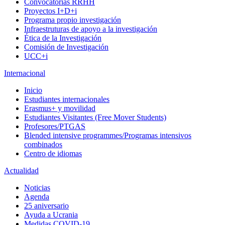
Convocatorias RRHH
Proyectos I+D+i
Programa propio investigación
Infraestruturas de apoyo a la investigación
Ética de la Investigación
Comisión de Investigación
UCC+i
Internacional
Inicio
Estudiantes internacionales
Erasmus+ y movilidad
Estudiantes Visitantes (Free Mover Students)
Profesores/PTGAS
Blended intensive programmes/Programas intensivos
combinados
Centro de idiomas
Actualidad
Noticias
Agenda
25 aniversario
Ayuda a Ucrania
Medidas COVID-19