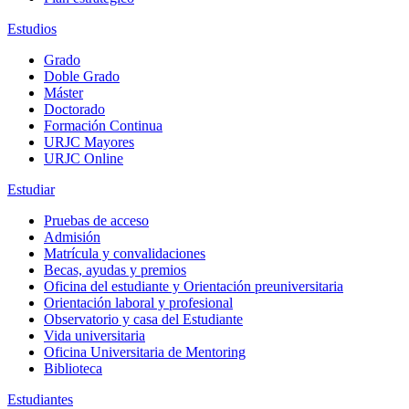
Estudios
Grado
Doble Grado
Máster
Doctorado
Formación Continua
URJC Mayores
URJC Online
Estudiar
Pruebas de acceso
Admisión
Matrícula y convalidaciones
Becas, ayudas y premios
Oficina del estudiante y Orientación preuniversitaria
Orientación laboral y profesional
Observatorio y casa del Estudiante
Vida universitaria
Oficina Universitaria de Mentoring
Biblioteca
Estudiantes