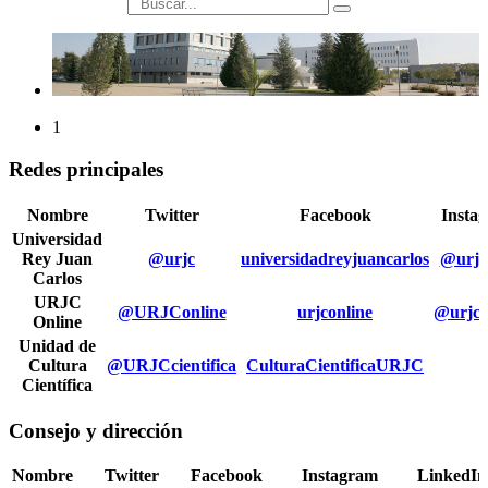
búsqueda
1
Redes principales
Nombre
Twitter
Facebook
Insta
Universidad
Rey Juan
@urjc
universidadreyjuancarlos
@urjc
Carlos
URJC
@URJConline
urjconline
@urjco
Online
Unidad de
Cultura
@URJCcientifica
CulturaCientificaURJC
Científica
Consejo y dirección
Nombre
Twitter
Facebook
Instagram
LinkedIn