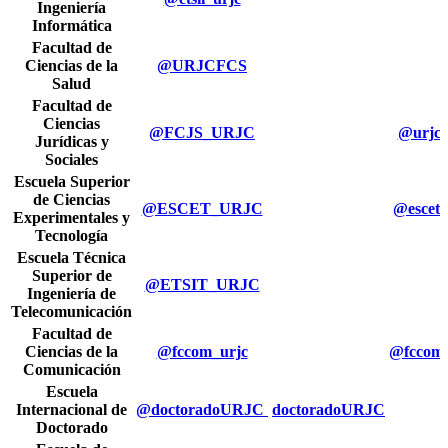
Ingeniería
Informática
Facultad de
Ciencias de la
@URJCFCS
Salud
Facultad de
Ciencias
@FCJS_URJC
@urjc_
Jurídicas y
Sociales
Escuela Superior
de Ciencias
@ESCET_URJC
@escet_
Experimentales y
Tecnología
Escuela Técnica
Superior de
@ETSIT_URJC
Ingeniería de
Telecomunicación
Facultad de
Ciencias de la
@fccom_urjc
@fccom_
Comunicación
Escuela
Internacional de
@doctoradoURJC
doctoradoURJC
Doctorado