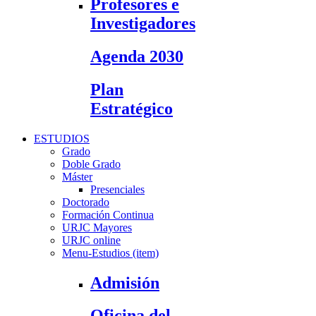
Profesores e
Investigadores
Agenda 2030
Plan
Estratégico
ESTUDIOS
Grado
Doble Grado
Máster
Presenciales
Doctorado
Formación Continua
URJC Mayores
URJC online
Menu-Estudios (item)
Admisión
Oficina del