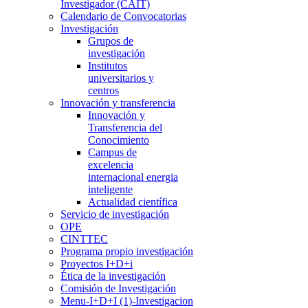
Investigador (CAIT)
Calendario de Convocatorias
Investigación
Grupos de
investigación
Institutos
universitarios y
centros
Innovación y transferencia
Innovación y
Transferencia del
Conocimiento
Campus de
excelencia
internacional energia
inteligente
Actualidad científica
Servicio de investigación
OPE
CINTTEC
Programa propio investigación
Proyectos I+D+i
Ética de la investigación
Comisión de Investigación
Menu-I+D+I (1)-Investigacion