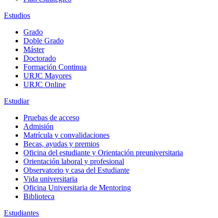
Estudios
Grado
Doble Grado
Máster
Doctorado
Formación Continua
URJC Mayores
URJC Online
Estudiar
Pruebas de acceso
Admisión
Matrícula y convalidaciones
Becas, ayudas y premios
Oficina del estudiante y Orientación preuniversitaria
Orientación laboral y profesional
Observatorio y casa del Estudiante
Vida universitaria
Oficina Universitaria de Mentoring
Biblioteca
Estudiantes