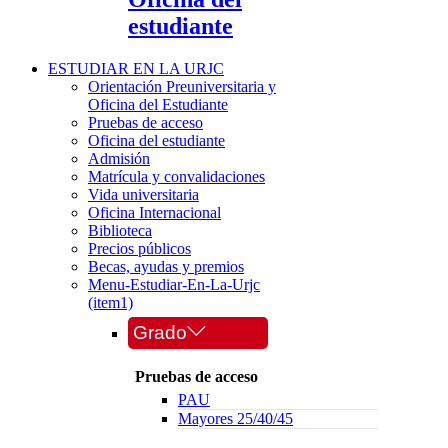
estudiante
ESTUDIAR EN LA URJC
Orientación Preuniversitaria y
Oficina del Estudiante
Pruebas de acceso
Oficina del estudiante
Admisión
Matrícula y convalidaciones
Vida universitaria
Oficina Internacional
Biblioteca
Precios públicos
Becas, ayudas y premios
Menu-Estudiar-En-La-Urjc
(item1)
Grado
Pruebas de acceso
PAU
Mayores 25/40/45