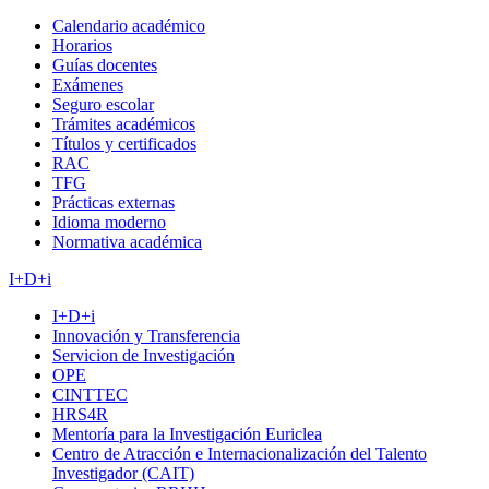
Calendario académico
Horarios
Guías docentes
Exámenes
Seguro escolar
Trámites académicos
Títulos y certificados
RAC
TFG
Prácticas externas
Idioma moderno
Normativa académica
I+D+i
I+D+i
Innovación y Transferencia
Servicion de Investigación
OPE
CINTTEC
HRS4R
Mentoría para la Investigación Euriclea
Centro de Atracción e Internacionalización del Talento
Investigador (CAIT)