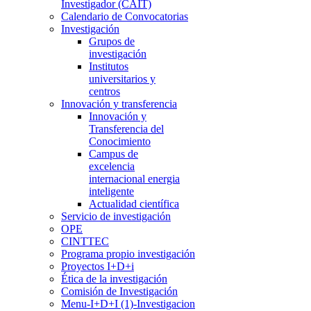
Investigador (CAIT)
Calendario de Convocatorias
Investigación
Grupos de
investigación
Institutos
universitarios y
centros
Innovación y transferencia
Innovación y
Transferencia del
Conocimiento
Campus de
excelencia
internacional energia
inteligente
Actualidad científica
Servicio de investigación
OPE
CINTTEC
Programa propio investigación
Proyectos I+D+i
Ética de la investigación
Comisión de Investigación
Menu-I+D+I (1)-Investigacion