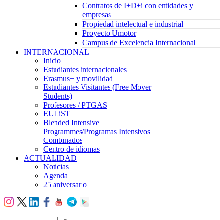
Contratos de I+D+i con entidades y
empresas
Propiedad intelectual e industrial
Proyecto Umotor
Campus de Excelencia Internacional
INTERNACIONAL
Inicio
Estudiantes internacionales
Erasmus+ y movilidad
Estudiantes Visitantes (Free Mover
Students)
Profesores / PTGAS
EULiST
Blended Intensive
Programmes/Programas Intensivos
Combinados
Centro de idiomas
ACTUALIDAD
Noticias
Agenda
25 aniversario