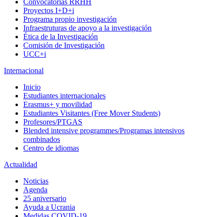
Convocatorias RRHH
Proyectos I+D+i
Programa propio investigación
Infraestruturas de apoyo a la investigación
Ética de la Investigación
Comisión de Investigación
UCC+i
Internacional
Inicio
Estudiantes internacionales
Erasmus+ y movilidad
Estudiantes Visitantes (Free Mover Students)
Profesores/PTGAS
Blended intensive programmes/Programas intensivos
combinados
Centro de idiomas
Actualidad
Noticias
Agenda
25 aniversario
Ayuda a Ucrania
Medidas COVID-19