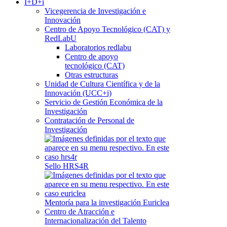
I+D+i
Vicegerencia de Investigación e
Innovación
Centro de Apoyo Tecnológico (CAT) y
RedLabU
Laboratorios redlabu
Centro de apoyo
tecnológico (CAT)
Otras estructuras
Unidad de Cultura Científica y de la
Innovación (UCC+i)
Servicio de Gestión Económica de la
Investigación
Contratación de Personal de
Investigación
Sello HRS4R
Mentoría para la investigación Euriclea
Centro de Atracción e
Internacionalización del Talento