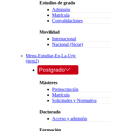
Estudios de grado
Admisión
Matrícula
Convalidaciones
Movilidad
Internacional
Nacional (Sicue)
Menu-Estudiar-En-La-Urjc
(item2)
Postgrado
Másteres
Preinscripción
Matrícula
Solicitudes y Normativa
Doctorado
Acceso y admisión
Formación