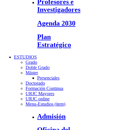
Profesores e
Investigadores
Agenda 2030
Plan
Estratégico
ESTUDIOS
Grado
Doble Grado
Máster
Presenciales
Doctorado
Formación Continua
URJC Mayores
URJC online
Menu-Estudios (item)
Admisión
Oficina del