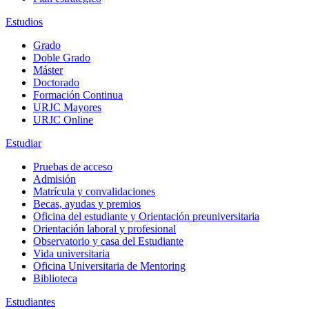
Estudios
Grado
Doble Grado
Máster
Doctorado
Formación Continua
URJC Mayores
URJC Online
Estudiar
Pruebas de acceso
Admisión
Matrícula y convalidaciones
Becas, ayudas y premios
Oficina del estudiante y Orientación preuniversitaria
Orientación laboral y profesional
Observatorio y casa del Estudiante
Vida universitaria
Oficina Universitaria de Mentoring
Biblioteca
Estudiantes