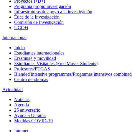
Proyectos I+D+i
Programa propio investigación
Infraestruturas de apoyo a la investigación
Ética de la Investigación
Comisión de Investigación
UCC+i
Internacional
Inicio
Estudiantes internacionales
Erasmus+ y movilidad
Estudiantes Visitantes (Free Mover Students)
Profesores/PTGAS
Blended intensive programmes/Programas intensivos combinad
Centro de idiomas
Actualidad
Noticias
Agenda
25 aniversario
Ayuda a Ucrania
Medidas COVID-19
Intranet