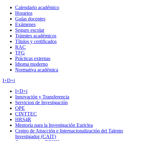
Calendario académico
Horarios
Guías docentes
Exámenes
Seguro escolar
Trámites académicos
Títulos y certificados
RAC
TFG
Prácticas externas
Idioma moderno
Normativa académica
I+D+i
I+D+i
Innovación y Transferencia
Servicion de Investigación
OPE
CINTTEC
HRS4R
Mentoría para la Investigación Euriclea
Centro de Atracción e Internacionalización del Talento
Investigador (CAIT)