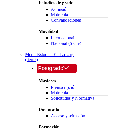
Estudios de grado
Admisión
Matrícula
Convalidaciones
Movilidad
Internacional
Nacional (Sicue)
Menu-Estudiar-En-La-Urjc
(item2)
Postgrado
Másteres
Preinscripción
Matrícula
Solicitudes y Normativa
Doctorado
Acceso y admisión
Formación