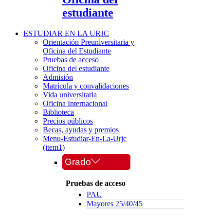
estudiante
ESTUDIAR EN LA URJC
Orientación Preuniversitaria y
Oficina del Estudiante
Pruebas de acceso
Oficina del estudiante
Admisión
Matrícula y convalidaciones
Vida universitaria
Oficina Internacional
Biblioteca
Precios públicos
Becas, ayudas y premios
Menu-Estudiar-En-La-Urjc
(item1)
Grado
Pruebas de acceso
PAU
Mayores 25/40/45