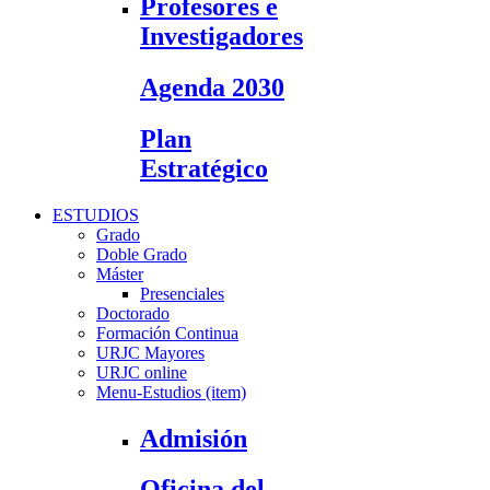
Profesores e
Investigadores
Agenda 2030
Plan
Estratégico
ESTUDIOS
Grado
Doble Grado
Máster
Presenciales
Doctorado
Formación Continua
URJC Mayores
URJC online
Menu-Estudios (item)
Admisión
Oficina del