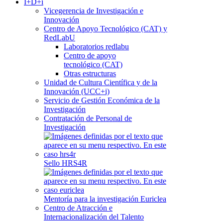
I+D+i
Vicegerencia de Investigación e
Innovación
Centro de Apoyo Tecnológico (CAT) y
RedLabU
Laboratorios redlabu
Centro de apoyo
tecnológico (CAT)
Otras estructuras
Unidad de Cultura Científica y de la
Innovación (UCC+i)
Servicio de Gestión Económica de la
Investigación
Contratación de Personal de
Investigación
Sello HRS4R
Mentoría para la investigación Euriclea
Centro de Atracción e
Internacionalización del Talento