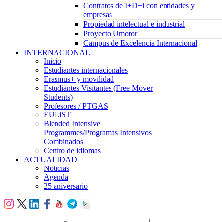
Contratos de I+D+i con entidades y
empresas
Propiedad intelectual e industrial
Proyecto Umotor
Campus de Excelencia Internacional
INTERNACIONAL
Inicio
Estudiantes internacionales
Erasmus+ y movilidad
Estudiantes Visitantes (Free Mover
Students)
Profesores / PTGAS
EULiST
Blended Intensive
Programmes/Programas Intensivos
Combinados
Centro de idiomas
ACTUALIDAD
Noticias
Agenda
25 aniversario