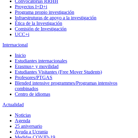
Convocatorias RRHH
Proyectos I+D+i
Programa propio investigación
Infraestruturas de apoyo a la investigación
Ética de la Investigación
Comisión de Investigación
UCC+i
Internacional
Inicio
Estudiantes internacionales
Erasmus+ y movilidad
Estudiantes Visitantes (Free Mover Students)
Profesores/PTGAS
Blended intensive programmes/Programas intensivos
combinados
Centro de idiomas
Actualidad
Noticias
Agenda
25 aniversario
Ayuda a Ucrania
Medidas COVID-19