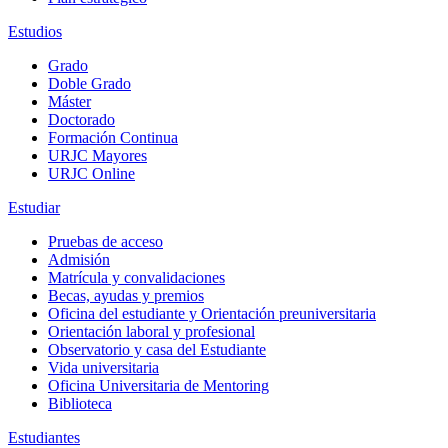
Estudios
Grado
Doble Grado
Máster
Doctorado
Formación Continua
URJC Mayores
URJC Online
Estudiar
Pruebas de acceso
Admisión
Matrícula y convalidaciones
Becas, ayudas y premios
Oficina del estudiante y Orientación preuniversitaria
Orientación laboral y profesional
Observatorio y casa del Estudiante
Vida universitaria
Oficina Universitaria de Mentoring
Biblioteca
Estudiantes