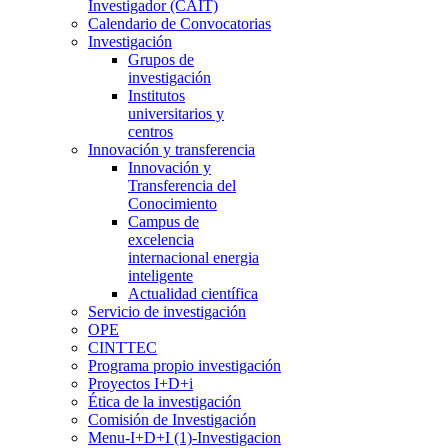
Investigador (CAIT)
Calendario de Convocatorias
Investigación
Grupos de
investigación
Institutos
universitarios y
centros
Innovación y transferencia
Innovación y
Transferencia del
Conocimiento
Campus de
excelencia
internacional energia
inteligente
Actualidad científica
Servicio de investigación
OPE
CINTTEC
Programa propio investigación
Proyectos I+D+i
Ética de la investigación
Comisión de Investigación
Menu-I+D+I (1)-Investigacion