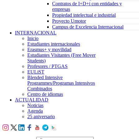
Contratos de I+D+i con entidades y
empresas
Propiedad intelectual e industrial
Proyecto Umotor
Campus de Excelencia Internacional
INTERNACIONAL
Inicio
Estudiantes internacionales
Erasmus+ y movilidad
Estudiantes Visitantes (Free Mover
Students)
Profesores / PTGAS
EULiST
Blended Intensive
Programmes/Programas Intensivos
Combinados
Centro de idiomas
ACTUALIDAD
Noticias
Agenda
25 aniversario