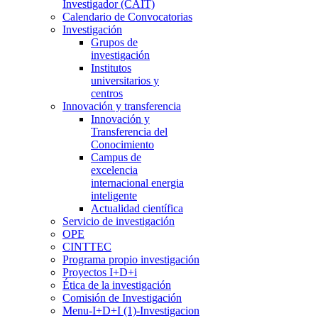
Investigador (CAIT)
Calendario de Convocatorias
Investigación
Grupos de
investigación
Institutos
universitarios y
centros
Innovación y transferencia
Innovación y
Transferencia del
Conocimiento
Campus de
excelencia
internacional energia
inteligente
Actualidad científica
Servicio de investigación
OPE
CINTTEC
Programa propio investigación
Proyectos I+D+i
Ética de la investigación
Comisión de Investigación
Menu-I+D+I (1)-Investigacion