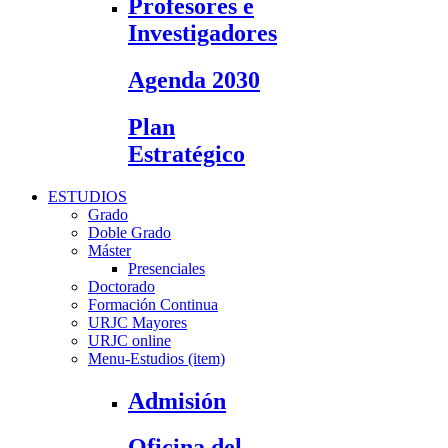
Profesores e
Investigadores
Agenda 2030
Plan
Estratégico
ESTUDIOS
Grado
Doble Grado
Máster
Presenciales
Doctorado
Formación Continua
URJC Mayores
URJC online
Menu-Estudios (item)
Admisión
Oficina del