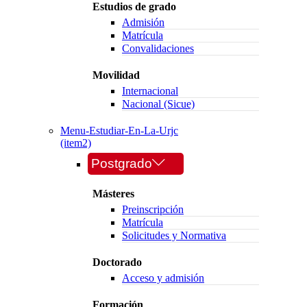
Estudios de grado
Admisión
Matrícula
Convalidaciones
Movilidad
Internacional
Nacional (Sicue)
Menu-Estudiar-En-La-Urjc
(item2)
Postgrado
Másteres
Preinscripción
Matrícula
Solicitudes y Normativa
Doctorado
Acceso y admisión
Formación