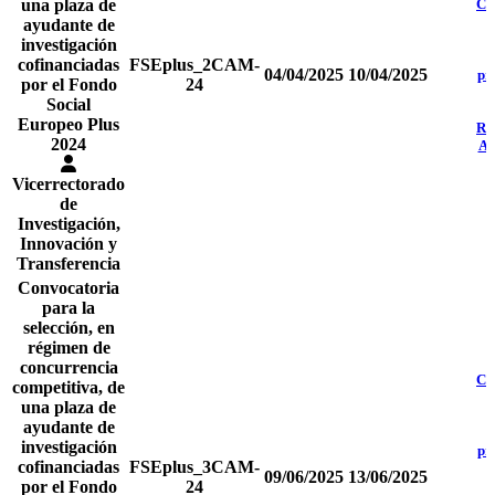
una plaza de
Co
ayudante de
investigación
cofinanciadas
FSEplus_2CAM-
04/04/2025
10/04/2025
pr
por el Fondo
24
Social
d
Europeo Plus
Re
2024
Ad
Vicerrectorado
de
Investigación,
Innovación y
Transferencia
Convocatoria
para la
selección, en
régimen de
concurrencia
Co
competitiva, de
una plaza de
ayudante de
investigación
pr
cofinanciadas
FSEplus_3CAM-
09/06/2025
13/06/2025
por el Fondo
24
d