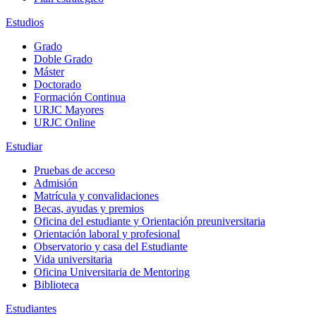
Estudios
Grado
Doble Grado
Máster
Doctorado
Formación Continua
URJC Mayores
URJC Online
Estudiar
Pruebas de acceso
Admisión
Matrícula y convalidaciones
Becas, ayudas y premios
Oficina del estudiante y Orientación preuniversitaria
Orientación laboral y profesional
Observatorio y casa del Estudiante
Vida universitaria
Oficina Universitaria de Mentoring
Biblioteca
Estudiantes