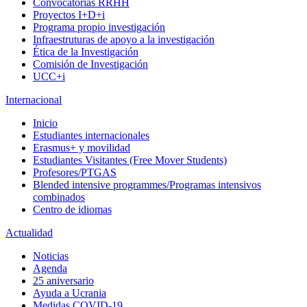
Convocatorias RRHH
Proyectos I+D+i
Programa propio investigación
Infraestruturas de apoyo a la investigación
Ética de la Investigación
Comisión de Investigación
UCC+i
Internacional
Inicio
Estudiantes internacionales
Erasmus+ y movilidad
Estudiantes Visitantes (Free Mover Students)
Profesores/PTGAS
Blended intensive programmes/Programas intensivos
combinados
Centro de idiomas
Actualidad
Noticias
Agenda
25 aniversario
Ayuda a Ucrania
Medidas COVID-19