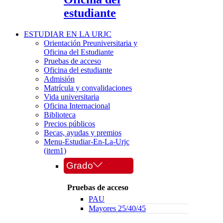
estudiante
ESTUDIAR EN LA URJC
Orientación Preuniversitaria y
Oficina del Estudiante
Pruebas de acceso
Oficina del estudiante
Admisión
Matrícula y convalidaciones
Vida universitaria
Oficina Internacional
Biblioteca
Precios públicos
Becas, ayudas y premios
Menu-Estudiar-En-La-Urjc
(item1)
Grado
Pruebas de acceso
PAU
Mayores 25/40/45