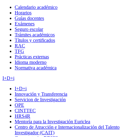
Calendario académico
Horarios
Guías docentes
Exámenes
Seguro escolar
Trámites académicos
Títulos y certificados
RAC
TFG
Prácticas externas
Idioma moderno
Normativa académica
I+D+i
I+D+i
Innovación y Transferencia
Servicion de Investigación
OPE
CINTTEC
HRS4R
Mentoría para la Investigación Euriclea
Centro de Atracción e Internacionalización del Talento
Investigador (CAIT)