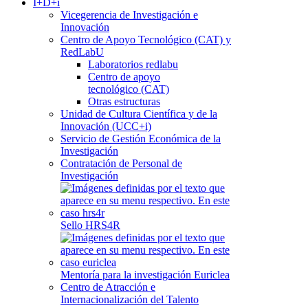
I+D+i
Vicegerencia de Investigación e
Innovación
Centro de Apoyo Tecnológico (CAT) y
RedLabU
Laboratorios redlabu
Centro de apoyo
tecnológico (CAT)
Otras estructuras
Unidad de Cultura Científica y de la
Innovación (UCC+i)
Servicio de Gestión Económica de la
Investigación
Contratación de Personal de
Investigación
Sello HRS4R
Mentoría para la investigación Euriclea
Centro de Atracción e
Internacionalización del Talento