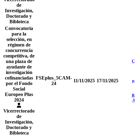
de
Investigación,
Doctorado y
Bibloteca
Convocatoria
para la
selección, en
régimen de
concurrencia
competitiva, de
una plaza de
Co
ayudante de
investigación
cofinanciadas
FSEplus_5CAM-
11/11/2025
17/11/2025
pr
por el Fondo
24
Social
d
Europeo Plus
Re
2024
Ad
Vicerrectorado
de
Investigación,
Doctorado y
Bibloteca