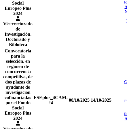
Re
Social
Ad
Europeo Plus
Mo
2024
V
Vicerrectorado
de
Investigación,
Doctorado y
Bibloteca
Convocatoria
para la
selección, en
régimen de
concurrencia
competitiva, de
dos plazas de
Co
ayudante de
investigación
cofinanciadas
FSEplus_4CAM-
08/10/2025
14/10/2025
pr
por el Fondo
24
Social
d
Europeo Plus
Re
2024
Ad
Vicerrectorado