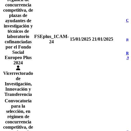
concurrencia
competitiva, de
plazas de
ayudantes de
Co
investigación y
técnicos de
laboratorio
FSEplus_1CAM-
15/01/2025
21/01/2025
pr
cofinanciadas
24
por el Fondo
d
Social
Re
Europeo Plus
Ad
2024
Vicerrectorado
de
Investigación,
Innovación y
Transferencia
Convocatoria
para la
selección, en
régimen de
concurrencia
competitiva, de