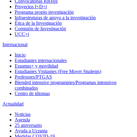
Convocatorias RRHH
Proyectos I+D+i
Programa propio investigación
Infraestruturas de apoyo a la investigación
Ética de la Investigación
Comisión de Investigación
UCC+i
Internacional
Inicio
Estudiantes internacionales
Erasmus+ y movilidad
Estudiantes Visitantes (Free Mover Students)
Profesores/PTGAS
Blended intensive programmes/Programas intensivos
combinados
Centro de idiomas
Actualidad
Noticias
Agenda
25 aniversario
Ayuda a Ucrania
Medidas COVID-19