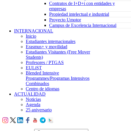
Contratos de I+D+i con entidades y
empresas
Propiedad intelectual e industrial
Proyecto Umotor
Campus de Excelencia Internacional
INTERNACIONAL
Inicio
Estudiantes internacionales
Erasmus+ y movilidad
Estudiantes Visitantes (Free Mover
Students)
Profesores / PTGAS
EULiST
Blended Intensive
Programmes/Programas Intensivos
Combinados
Centro de idiomas
ACTUALIDAD
Noticias
Agenda
25 aniversario