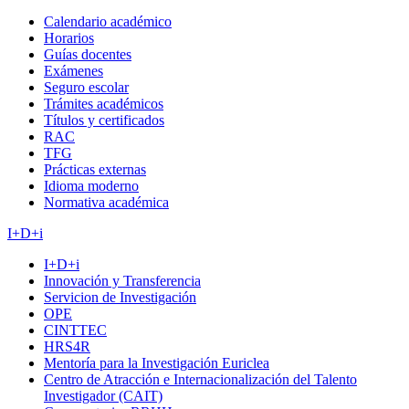
Calendario académico
Horarios
Guías docentes
Exámenes
Seguro escolar
Trámites académicos
Títulos y certificados
RAC
TFG
Prácticas externas
Idioma moderno
Normativa académica
I+D+i
I+D+i
Innovación y Transferencia
Servicion de Investigación
OPE
CINTTEC
HRS4R
Mentoría para la Investigación Euriclea
Centro de Atracción e Internacionalización del Talento
Investigador (CAIT)