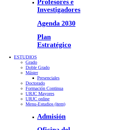
Profesores e
Investigadores
Agenda 2030
Plan
Estratégico
ESTUDIOS
Grado
Doble Grado
Máster
Presenciales
Doctorado
Formación Continua
URJC Mayores
URJC online
Menu-Estudios (item)
Admisión
Oficina del