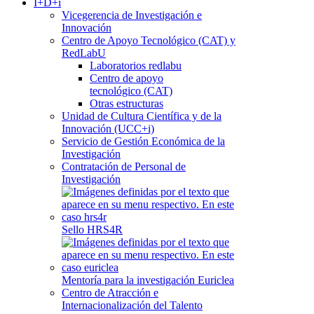
I+D+i
Vicegerencia de Investigación e
Innovación
Centro de Apoyo Tecnológico (CAT) y
RedLabU
Laboratorios redlabu
Centro de apoyo
tecnológico (CAT)
Otras estructuras
Unidad de Cultura Científica y de la
Innovación (UCC+i)
Servicio de Gestión Económica de la
Investigación
Contratación de Personal de
Investigación
Sello HRS4R
Mentoría para la investigación Euriclea
Centro de Atracción e
Internacionalización del Talento