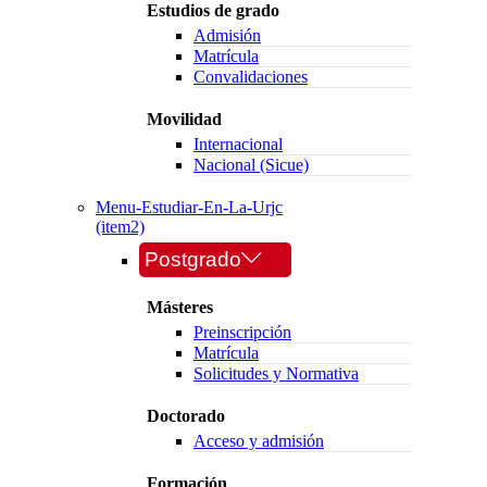
Estudios de grado
Admisión
Matrícula
Convalidaciones
Movilidad
Internacional
Nacional (Sicue)
Menu-Estudiar-En-La-Urjc
(item2)
Postgrado
Másteres
Preinscripción
Matrícula
Solicitudes y Normativa
Doctorado
Acceso y admisión
Formación