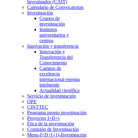
Investigador (CAIT)
Calendario de Convocatorias
Investigación
Grupos de
investigación
Institutos
universitarios y
centros
Innovación y transferencia
Innovación y
Transferencia del
Conocimiento
Campus de
excelencia
internacional energia
inteligente
Actualidad científica
Servicio de investigación
OPE
CINTTEC
Programa propio investigación
Proyectos I+D+i
Ética de la investigación
Comisión de Investigación
Menu-I+D+I (1)-Investigacion