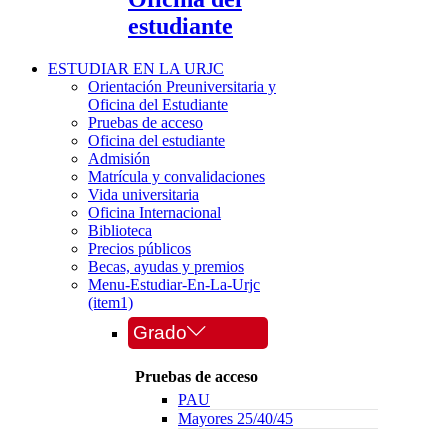
estudiante
ESTUDIAR EN LA URJC
Orientación Preuniversitaria y
Oficina del Estudiante
Pruebas de acceso
Oficina del estudiante
Admisión
Matrícula y convalidaciones
Vida universitaria
Oficina Internacional
Biblioteca
Precios públicos
Becas, ayudas y premios
Menu-Estudiar-En-La-Urjc
(item1)
Grado
Pruebas de acceso
PAU
Mayores 25/40/45