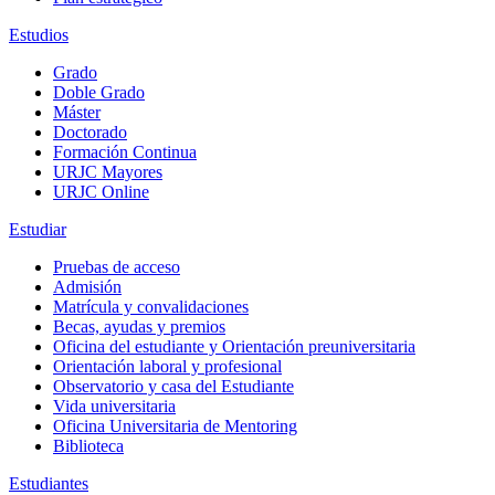
Estudios
Grado
Doble Grado
Máster
Doctorado
Formación Continua
URJC Mayores
URJC Online
Estudiar
Pruebas de acceso
Admisión
Matrícula y convalidaciones
Becas, ayudas y premios
Oficina del estudiante y Orientación preuniversitaria
Orientación laboral y profesional
Observatorio y casa del Estudiante
Vida universitaria
Oficina Universitaria de Mentoring
Biblioteca
Estudiantes