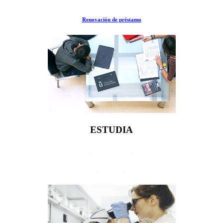
Reserva de sala en grupo
Renovación de préstamo
ESTUDIA
Guías TFG/TFM
Formación