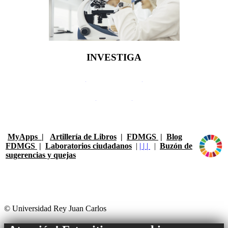
INVESTIGA
Portal científico URJC
Acceso abierto
MyApps
|
Artillería de Libros
|
FDMGS
|
Blog
FDMGS
|
Laboratorios ciudadanos
|
|
|
|
|
Buzón de
sugerencias y quejas
© Universidad Rey Juan Carlos