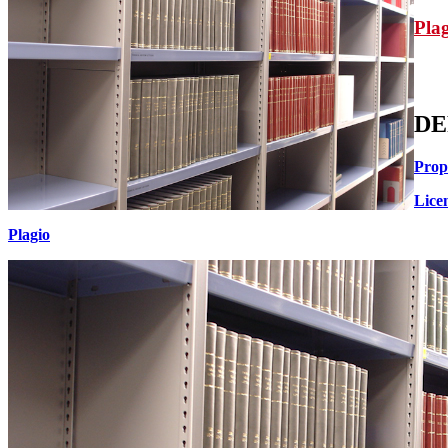
Pla
DE
Prop
Licen
Plagio