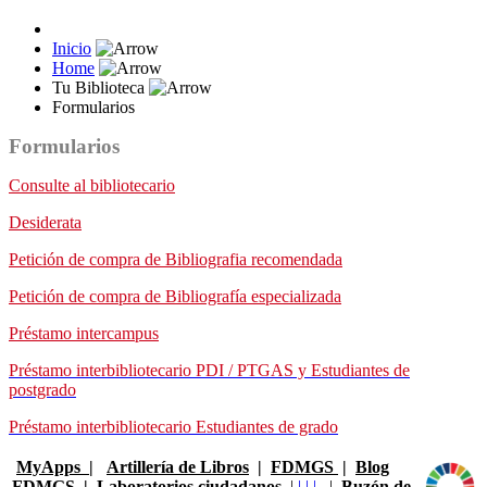
Inicio
Home
Tu Biblioteca
Formularios
Formularios
Consulte al bibliotecario
Desiderata
Petición de compra de Bibliografia recomendada
Petición de compra de Bibliografía especializada
Préstamo intercampus
Préstamo interbibliotecario PDI / PTGAS y Estudiantes de
postgrado
Préstamo interbibliotecario Estudiantes de grado
MyApps
|
Artillería de Libros
|
FDMGS
|
Blog
FDMGS
|
Laboratorios ciudadanos
|
|
|
|
|
Buzón de