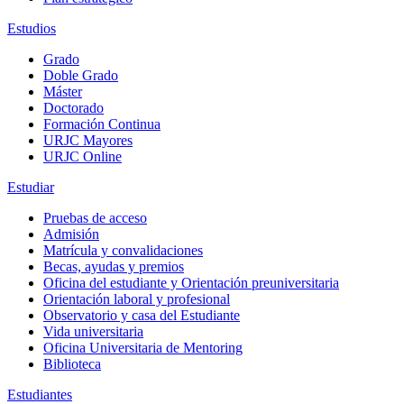
Estudios
Grado
Doble Grado
Máster
Doctorado
Formación Continua
URJC Mayores
URJC Online
Estudiar
Pruebas de acceso
Admisión
Matrícula y convalidaciones
Becas, ayudas y premios
Oficina del estudiante y Orientación preuniversitaria
Orientación laboral y profesional
Observatorio y casa del Estudiante
Vida universitaria
Oficina Universitaria de Mentoring
Biblioteca
Estudiantes