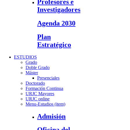
Profesores e
Investigadores
Agenda 2030
Plan
Estratégico
ESTUDIOS
Grado
Doble Grado
Máster
Presenciales
Doctorado
Formación Continua
URJC Mayores
URJC online
Menu-Estudios (item)
Admisión
Oficina del