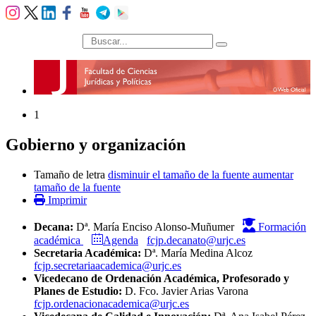
búsqueda
1
Gobierno y organización
Tamaño de letra
disminuir el tamaño de la fuente
aumentar
tamaño de la fuente
Imprimir
Decana:
Dª. María Enciso Alonso-Muñumer
Formación
Agenda
académica
fcjp.decanato@urjc.es
Secretaria Académica:
Dª. María Medina Alcoz
fcjp.secretariaacademica@urjc.es
Vicedecano de Ordenación Académica, Profesorado y
Planes de Estudio:
D. Fco. Javier Arias Varona
fcjp.ordenacionacademica@urjc.es