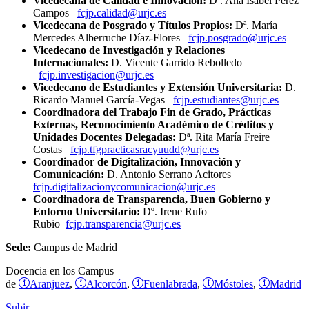
Vicedecana de Calidad e Innovación:
Dª. Ana Isabel Pérez
Campos
fcjp.calidad@urjc.es
Vicedecana de Posgrado y Títulos Propios:
Dª. María
Mercedes Alberruche Díaz-Flores
fcjp.posgrado@urjc.es
Vicedecano de Investigación y Relaciones
Internacionales:
D. Vicente Garrido Rebolledo
fcjp.investigacion@urjc.es
Vicedecano de Estudiantes y Extensión Universitaria:
D.
Ricardo Manuel García-Vegas
fcjp.estudiantes@urjc.es
Coordinadora del Trabajo Fin de Grado, Prácticas
Externas, Reconocimiento Académico de Créditos y
Unidades Docentes Delegadas:
Dª. Rita María Freire
Costas
fcjp.tfgpracticasracyuudd@urjc.es
Coordinador de Digitalización, Innovación y
Comunicación:
D. Antonio Serrano Acitores
fcjp.digitalizacionycomunicacion@urjc.es
Coordinadora de Transparencia, Buen Gobierno y
Entorno Universitario:
Dº. Irene Rufo
Rubio
fcjp.transparencia@urjc.es
Sede:
Campus de Madrid
Docencia en los Campus
Aranjuez
Alcorcón
Fuenlabrada
Móstoles
Madrid
de
,
,
,
,
Subir