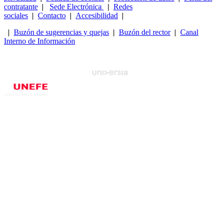
contratante
|
Sede Electrónica
|
Redes
sociales
|
Contacto
|
Accesibilidad
|
|
Buzón de sugerencias y quejas
|
Buzón del rector
|
Canal
Interno de Información