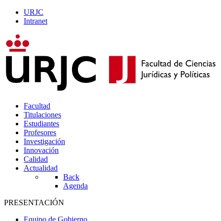
URJC
Intranet
Facultad
Titulaciones
Estudiantes
Profesores
Investigación
Innovación
Calidad
Actualidad
Back
Agenda
PRESENTACIÓN
Equipo de Gobierno