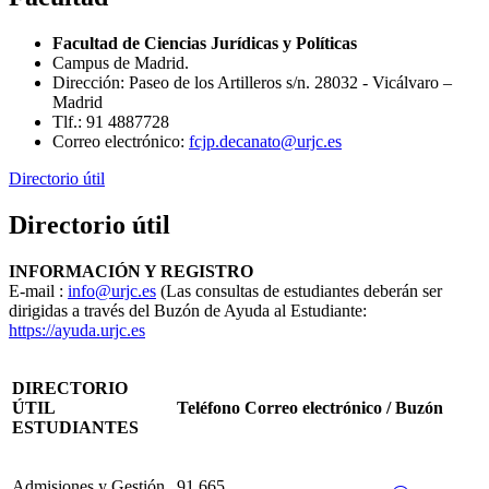
Facultad de Ciencias Jurídicas y Políticas
Campus de Madrid.
Dirección: Paseo de los Artilleros s/n. 28032 - Vicálvaro –
Madrid
Tlf.: 91 4887728
Correo electrónico:
fcjp.decanato@urjc.es
Directorio útil
Directorio útil
INFORMACIÓN Y REGISTRO
E-mail :
info@urjc.es
(Las consultas de estudiantes deberán ser
dirigidas a través del Buzón de Ayuda al Estudiante:
https://ayuda.urjc.es
DIRECTORIO
ÚTIL
Teléfono
Correo electrónico / Buzón
ESTUDIANTES
Admisiones y Gestión
91 665