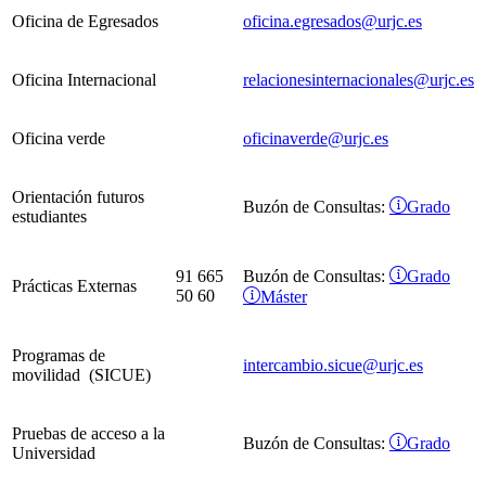
Oficina de Egresados
oficina.egresados@urjc.es
Oficina Internacional
relacionesinternacionales@urjc.es
Oficina verde
oficinaverde@urjc.es
Orientación futuros
Grado
Buzón de Consultas:
estudiantes
Grado
91 665
Buzón de Consultas:
Prácticas Externas
50 60
Máster
Programas de
intercambio.sicue@urjc.es
movilidad (SICUE)
Pruebas de acceso a la
Grado
Buzón de Consultas:
Universidad