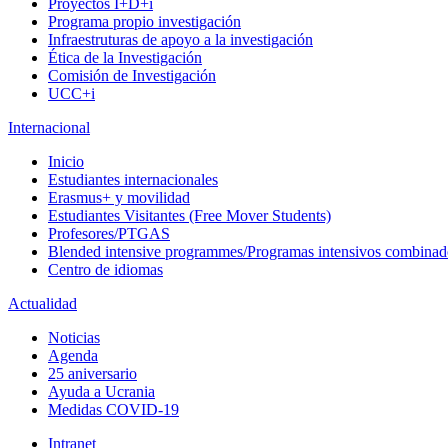
Proyectos I+D+i
Programa propio investigación
Infraestruturas de apoyo a la investigación
Ética de la Investigación
Comisión de Investigación
UCC+i
Internacional
Inicio
Estudiantes internacionales
Erasmus+ y movilidad
Estudiantes Visitantes (Free Mover Students)
Profesores/PTGAS
Blended intensive programmes/Programas intensivos combinad
Centro de idiomas
Actualidad
Noticias
Agenda
25 aniversario
Ayuda a Ucrania
Medidas COVID-19
Intranet