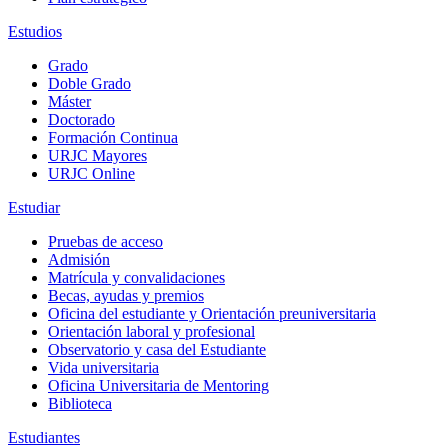
Estudios
Grado
Doble Grado
Máster
Doctorado
Formación Continua
URJC Mayores
URJC Online
Estudiar
Pruebas de acceso
Admisión
Matrícula y convalidaciones
Becas, ayudas y premios
Oficina del estudiante y Orientación preuniversitaria
Orientación laboral y profesional
Observatorio y casa del Estudiante
Vida universitaria
Oficina Universitaria de Mentoring
Biblioteca
Estudiantes