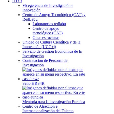
I+D+i
Vicegerencia de Investigación e
Innovación
Centro de Apoyo Tecnológico (CAT) y
RedLabU
Laboratorios redlabu
Centro de apoyo
tecnológico (CAT)
Otras estructuras
Unidad de Cultura Científica y de la
Innovación (UCC+i)
Servicio de Gestión Económica de la
Investigación
Contratación de Personal de
Investigación
Sello HRS4R
Mentoría para la investigación Euriclea
Centro de Atracción e
Internacionalización del Talento