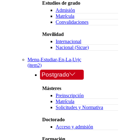
Estudios de grado
Admisión
Matrícula
Convalidaciones
Movilidad
Internacional
Nacional (Sicue)
Menu-Estudiar-En-La-Urjc
(item2)
Postgrado
Másteres
Preinscripción
Matrícula
Solicitudes y Normativa
Doctorado
Acceso y admisión
Formación