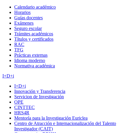
Calendario académico
Horarios
Guías docentes
Exámenes
Seguro escolar
Trámites académicos
Títulos y certificados
RAC
TFG
Prácticas externas
Idioma moderno
Normativa académica
I+D+i
I+D+i
Innovación y Transferencia
Servicion de Investigación
OPE
CINTTEC
HRS4R
Mentoría para la Investigación Euriclea
Centro de Atracción e Internacionalización del Talento
Investigador (CAIT)