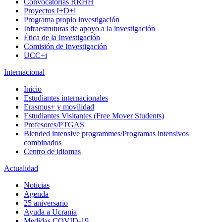
Convocatorias RRHH
Proyectos I+D+i
Programa propio investigación
Infraestruturas de apoyo a la investigación
Ética de la Investigación
Comisión de Investigación
UCC+i
Internacional
Inicio
Estudiantes internacionales
Erasmus+ y movilidad
Estudiantes Visitantes (Free Mover Students)
Profesores/PTGAS
Blended intensive programmes/Programas intensivos
combinados
Centro de idiomas
Actualidad
Noticias
Agenda
25 aniversario
Ayuda a Ucrania
Medidas COVID-19