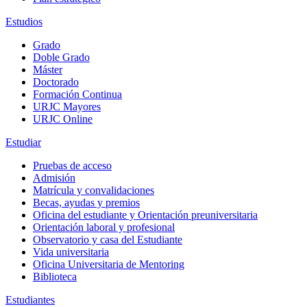
Estudios
Grado
Doble Grado
Máster
Doctorado
Formación Continua
URJC Mayores
URJC Online
Estudiar
Pruebas de acceso
Admisión
Matrícula y convalidaciones
Becas, ayudas y premios
Oficina del estudiante y Orientación preuniversitaria
Orientación laboral y profesional
Observatorio y casa del Estudiante
Vida universitaria
Oficina Universitaria de Mentoring
Biblioteca
Estudiantes