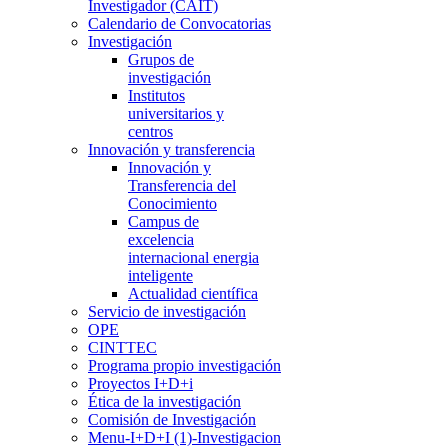
Investigador (CAIT)
Calendario de Convocatorias
Investigación
Grupos de
investigación
Institutos
universitarios y
centros
Innovación y transferencia
Innovación y
Transferencia del
Conocimiento
Campus de
excelencia
internacional energia
inteligente
Actualidad científica
Servicio de investigación
OPE
CINTTEC
Programa propio investigación
Proyectos I+D+i
Ética de la investigación
Comisión de Investigación
Menu-I+D+I (1)-Investigacion