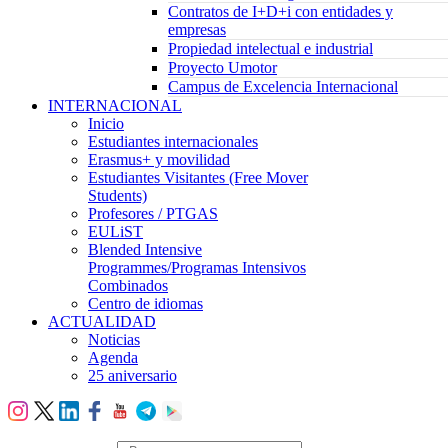
Contratos de I+D+i con entidades y
empresas
Propiedad intelectual e industrial
Proyecto Umotor
Campus de Excelencia Internacional
INTERNACIONAL
Inicio
Estudiantes internacionales
Erasmus+ y movilidad
Estudiantes Visitantes (Free Mover
Students)
Profesores / PTGAS
EULiST
Blended Intensive
Programmes/Programas Intensivos
Combinados
Centro de idiomas
ACTUALIDAD
Noticias
Agenda
25 aniversario