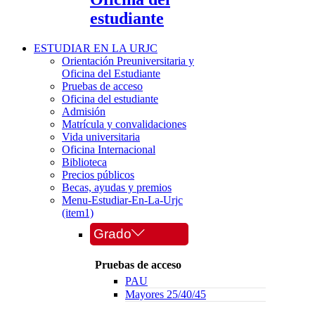
estudiante
ESTUDIAR EN LA URJC
Orientación Preuniversitaria y
Oficina del Estudiante
Pruebas de acceso
Oficina del estudiante
Admisión
Matrícula y convalidaciones
Vida universitaria
Oficina Internacional
Biblioteca
Precios públicos
Becas, ayudas y premios
Menu-Estudiar-En-La-Urjc
(item1)
Grado
Pruebas de acceso
PAU
Mayores 25/40/45