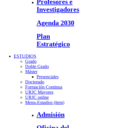
Profesores e
Investigadores
Agenda 2030
Plan
Estratégico
ESTUDIOS
Grado
Doble Grado
Máster
Presenciales
Doctorado
Formación Continua
URJC Mayores
URJC online
Menu-Estudios (item)
Admisión
Oficina del