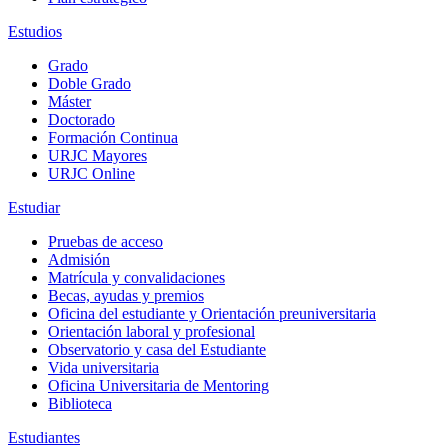
Estudios
Grado
Doble Grado
Máster
Doctorado
Formación Continua
URJC Mayores
URJC Online
Estudiar
Pruebas de acceso
Admisión
Matrícula y convalidaciones
Becas, ayudas y premios
Oficina del estudiante y Orientación preuniversitaria
Orientación laboral y profesional
Observatorio y casa del Estudiante
Vida universitaria
Oficina Universitaria de Mentoring
Biblioteca
Estudiantes