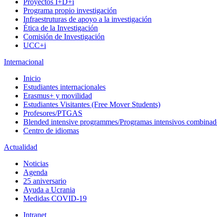
Proyectos I+D+i
Programa propio investigación
Infraestruturas de apoyo a la investigación
Ética de la Investigación
Comisión de Investigación
UCC+i
Internacional
Inicio
Estudiantes internacionales
Erasmus+ y movilidad
Estudiantes Visitantes (Free Mover Students)
Profesores/PTGAS
Blended intensive programmes/Programas intensivos combinad
Centro de idiomas
Actualidad
Noticias
Agenda
25 aniversario
Ayuda a Ucrania
Medidas COVID-19
Intranet