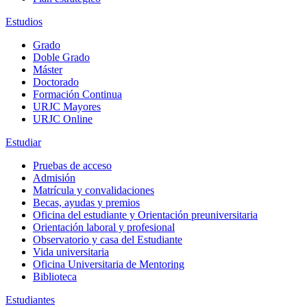
Estudios
Grado
Doble Grado
Máster
Doctorado
Formación Continua
URJC Mayores
URJC Online
Estudiar
Pruebas de acceso
Admisión
Matrícula y convalidaciones
Becas, ayudas y premios
Oficina del estudiante y Orientación preuniversitaria
Orientación laboral y profesional
Observatorio y casa del Estudiante
Vida universitaria
Oficina Universitaria de Mentoring
Biblioteca
Estudiantes