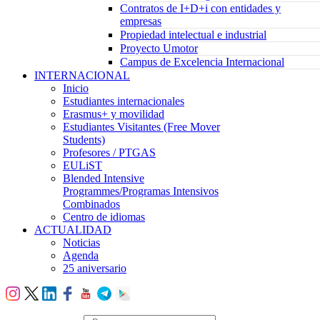
Contratos de I+D+i con entidades y
empresas
Propiedad intelectual e industrial
Proyecto Umotor
Campus de Excelencia Internacional
INTERNACIONAL
Inicio
Estudiantes internacionales
Erasmus+ y movilidad
Estudiantes Visitantes (Free Mover
Students)
Profesores / PTGAS
EULiST
Blended Intensive
Programmes/Programas Intensivos
Combinados
Centro de idiomas
ACTUALIDAD
Noticias
Agenda
25 aniversario