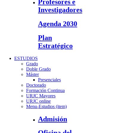
Profesores e
Investigadores
Agenda 2030
Plan
Estratégico
ESTUDIOS
Grado
Doble Grado
Máster
Presenciales
Doctorado
Formación Continua
URJC Mayores
URJC online
Menu-Estudios (item)
Admisión
Oficina del