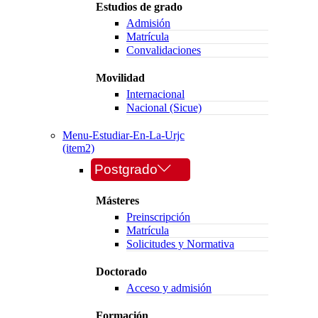
Estudios de grado
Admisión
Matrícula
Convalidaciones
Movilidad
Internacional
Nacional (Sicue)
Menu-Estudiar-En-La-Urjc
(item2)
Postgrado
Másteres
Preinscripción
Matrícula
Solicitudes y Normativa
Doctorado
Acceso y admisión
Formación