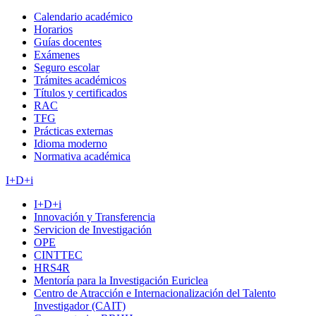
Calendario académico
Horarios
Guías docentes
Exámenes
Seguro escolar
Trámites académicos
Títulos y certificados
RAC
TFG
Prácticas externas
Idioma moderno
Normativa académica
I+D+i
I+D+i
Innovación y Transferencia
Servicion de Investigación
OPE
CINTTEC
HRS4R
Mentoría para la Investigación Euriclea
Centro de Atracción e Internacionalización del Talento
Investigador (CAIT)