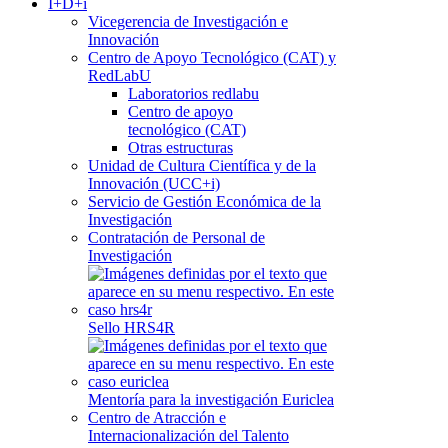
I+D+i
Vicegerencia de Investigación e
Innovación
Centro de Apoyo Tecnológico (CAT) y
RedLabU
Laboratorios redlabu
Centro de apoyo
tecnológico (CAT)
Otras estructuras
Unidad de Cultura Científica y de la
Innovación (UCC+i)
Servicio de Gestión Económica de la
Investigación
Contratación de Personal de
Investigación
Sello HRS4R
Mentoría para la investigación Euriclea
Centro de Atracción e
Internacionalización del Talento