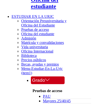
estudiante
ESTUDIAR EN LA URJC
Orientación Preuniversitaria y
Oficina del Estudiante
Pruebas de acceso
Oficina del estudiante
Admisión
Matrícula y convalidaciones
Vida universitaria
Oficina Internacional
Biblioteca
Precios públicos
Becas, ayudas y premios
Menu-Estudiar-En-La-Urjc
(item1)
Grado
Pruebas de acceso
PAU
Mayores 25/40/45