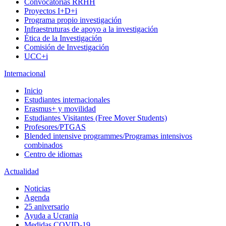
Convocatorias RRHH
Proyectos I+D+i
Programa propio investigación
Infraestruturas de apoyo a la investigación
Ética de la Investigación
Comisión de Investigación
UCC+i
Internacional
Inicio
Estudiantes internacionales
Erasmus+ y movilidad
Estudiantes Visitantes (Free Mover Students)
Profesores/PTGAS
Blended intensive programmes/Programas intensivos
combinados
Centro de idiomas
Actualidad
Noticias
Agenda
25 aniversario
Ayuda a Ucrania
Medidas COVID-19