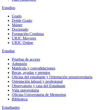
Estudios
Grado
Doble Grado
Máster
Doctorado
Formación Continua
URJC Mayores
URJC Online
Estudiar
Pruebas de acceso
Admisión
Matrícula y convalidaciones
Becas, ayudas y premios
Oficina del estudiante y Orientación preuniversitaria
Orientación laboral y profesional
Observatorio y casa del Estudiante
Vida universitaria
Oficina Universitaria de Mentoring
Biblioteca
Estudiantes