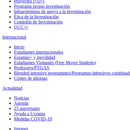
Proyectos I+D+i
Programa propio investigación
Infraestruturas de apoyo a la investigación
Ética de la Investigación
Comisión de Investigación
UCC+i
Internacional
Inicio
Estudiantes internacionales
Erasmus+ y movilidad
Estudiantes Visitantes (Free Mover Students)
Profesores/PTGAS
Blended intensive programmes/Programas intensivos combinad
Centro de idiomas
Actualidad
Noticias
Agenda
25 aniversario
Ayuda a Ucrania
Medidas COVID-19
Intranet