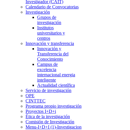
Investigador (CAIT)
Calendario de Convocatorias
Investigación
Grupos de
investigación
Institutos
universitarios y
centros
Innovación y transferencia
Innovación y
Transferencia del
Conocimiento
Campus de
excelencia
internacional energia
inteligente
Actualidad científica
Servicio de investigación
OPE
CINTTEC
Programa propio investigación
Proyectos I+D+i
Ética de la investigación
Comisión de Investigación
Menu-I+D+I (1)-Investigacion