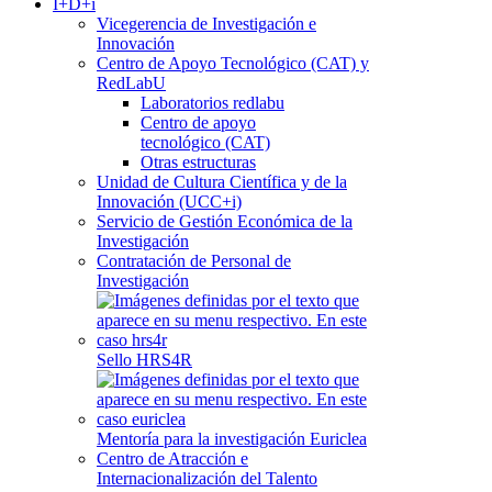
I+D+i
Vicegerencia de Investigación e
Innovación
Centro de Apoyo Tecnológico (CAT) y
RedLabU
Laboratorios redlabu
Centro de apoyo
tecnológico (CAT)
Otras estructuras
Unidad de Cultura Científica y de la
Innovación (UCC+i)
Servicio de Gestión Económica de la
Investigación
Contratación de Personal de
Investigación
Sello HRS4R
Mentoría para la investigación Euriclea
Centro de Atracción e
Internacionalización del Talento