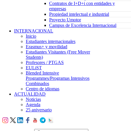
Contratos de I+D+i con entidades y
empresas
Propiedad intelectual e industrial
Proyecto Umotor
Campus de Excelencia Internacional
INTERNACIONAL
Inicio
Estudiantes internacionales
Erasmus+ y movilidad
Estudiantes Visitantes (Free Mover
Students)
Profesores / PTGAS
EULiST
Blended Intensive
Programmes/Programas Intensivos
Combinados
Centro de idiomas
ACTUALIDAD
Noticias
Agenda
25 aniversario