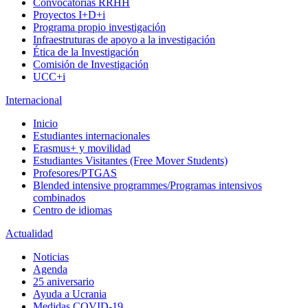
Convocatorias RRHH
Proyectos I+D+i
Programa propio investigación
Infraestruturas de apoyo a la investigación
Ética de la Investigación
Comisión de Investigación
UCC+i
Internacional
Inicio
Estudiantes internacionales
Erasmus+ y movilidad
Estudiantes Visitantes (Free Mover Students)
Profesores/PTGAS
Blended intensive programmes/Programas intensivos
combinados
Centro de idiomas
Actualidad
Noticias
Agenda
25 aniversario
Ayuda a Ucrania
Medidas COVID-19