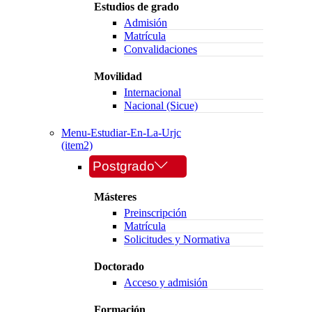
Estudios de grado
Admisión
Matrícula
Convalidaciones
Movilidad
Internacional
Nacional (Sicue)
Menu-Estudiar-En-La-Urjc
(item2)
Postgrado
Másteres
Preinscripción
Matrícula
Solicitudes y Normativa
Doctorado
Acceso y admisión
Formación