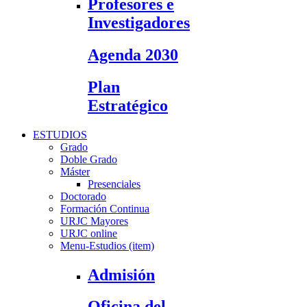
Profesores e
Investigadores
Agenda 2030
Plan
Estratégico
ESTUDIOS
Grado
Doble Grado
Máster
Presenciales
Doctorado
Formación Continua
URJC Mayores
URJC online
Menu-Estudios (item)
Admisión
Oficina del