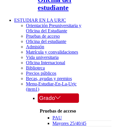
estudiante
ESTUDIAR EN LA URJC
Orientación Preuniversitaria y
Oficina del Estudiante
Pruebas de acceso
Oficina del estudiante
Admisión
Matrícula y convalidaciones
Vida universitaria
Oficina Internacional
Biblioteca
Precios públicos
Becas, ayudas y premios
Menu-Estudiar-En-La-Urjc
(item1)
Grado
Pruebas de acceso
PAU
Mayores 25/40/45