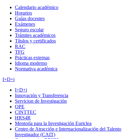
Calendario académico
Horarios
Guías docentes
Exámenes
Seguro escolar
Trámites académicos
Títulos y certificados
RAC
TFG
Prácticas externas
Idioma moderno
Normativa académica
I+D+i
I+D+i
Innovación y Transferencia
Servicion de Investigación
OPE
CINTTEC
HRS4R
Mentoría para la Investigación Euriclea
Centro de Atracción e Internacionalización del Talento
Investigador (CAIT)