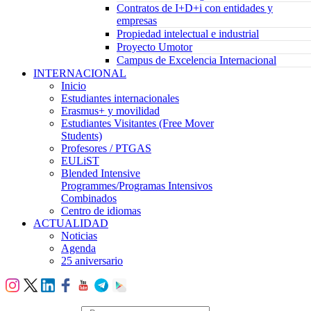
Contratos de I+D+i con entidades y
empresas
Propiedad intelectual e industrial
Proyecto Umotor
Campus de Excelencia Internacional
INTERNACIONAL
Inicio
Estudiantes internacionales
Erasmus+ y movilidad
Estudiantes Visitantes (Free Mover
Students)
Profesores / PTGAS
EULiST
Blended Intensive
Programmes/Programas Intensivos
Combinados
Centro de idiomas
ACTUALIDAD
Noticias
Agenda
25 aniversario