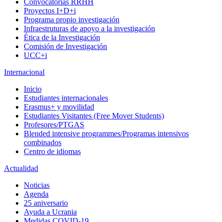
Convocatorias RRHH
Proyectos I+D+i
Programa propio investigación
Infraestruturas de apoyo a la investigación
Ética de la Investigación
Comisión de Investigación
UCC+i
Internacional
Inicio
Estudiantes internacionales
Erasmus+ y movilidad
Estudiantes Visitantes (Free Mover Students)
Profesores/PTGAS
Blended intensive programmes/Programas intensivos
combinados
Centro de idiomas
Actualidad
Noticias
Agenda
25 aniversario
Ayuda a Ucrania
Medidas COVID-19