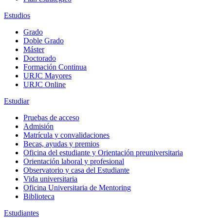
Estudios
Grado
Doble Grado
Máster
Doctorado
Formación Continua
URJC Mayores
URJC Online
Estudiar
Pruebas de acceso
Admisión
Matrícula y convalidaciones
Becas, ayudas y premios
Oficina del estudiante y Orientación preuniversitaria
Orientación laboral y profesional
Observatorio y casa del Estudiante
Vida universitaria
Oficina Universitaria de Mentoring
Biblioteca
Estudiantes