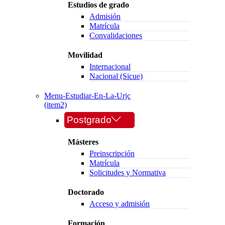
Estudios de grado
Admisión
Matrícula
Convalidaciones
Movilidad
Internacional
Nacional (Sicue)
Menu-Estudiar-En-La-Urjc
(item2)
Postgrado
Másteres
Preinscripción
Matrícula
Solicitudes y Normativa
Doctorado
Acceso y admisión
Formación