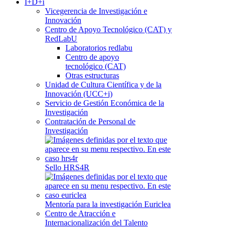
I+D+i
Vicegerencia de Investigación e
Innovación
Centro de Apoyo Tecnológico (CAT) y
RedLabU
Laboratorios redlabu
Centro de apoyo
tecnológico (CAT)
Otras estructuras
Unidad de Cultura Científica y de la
Innovación (UCC+i)
Servicio de Gestión Económica de la
Investigación
Contratación de Personal de
Investigación
Sello HRS4R
Mentoría para la investigación Euriclea
Centro de Atracción e
Internacionalización del Talento