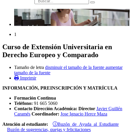
búsqueda
1
Curso de Extensión Universitaria en
Derecho Europeo y Comparado
Tamaño de letra
disminuir el tamaño de la fuente
aumentar
tamaño de la fuente
Imprimir
INFORMACIÓN, PREINSCRIPCIÓN Y MATRÍCULA
Formación Continua
Teléfono:
91 665 5060
Contacto Dirección Académica: Director
Javier Guillén
Caramés
Coordinador:
Jose Ignacio Herce Maza
Buzón de Ayuda al Estudiante
Atención al estudiante:
Buzón de sugerencias, quejas y felicitaciones