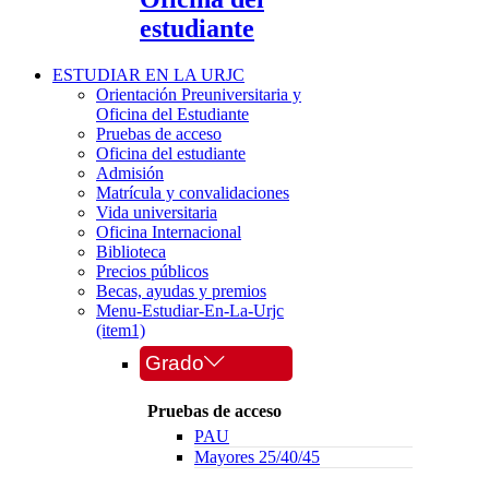
estudiante
ESTUDIAR EN LA URJC
Orientación Preuniversitaria y
Oficina del Estudiante
Pruebas de acceso
Oficina del estudiante
Admisión
Matrícula y convalidaciones
Vida universitaria
Oficina Internacional
Biblioteca
Precios públicos
Becas, ayudas y premios
Menu-Estudiar-En-La-Urjc
(item1)
Grado
Pruebas de acceso
PAU
Mayores 25/40/45