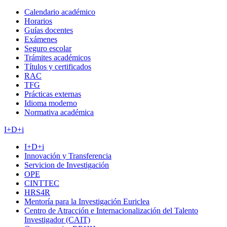
Calendario académico
Horarios
Guías docentes
Exámenes
Seguro escolar
Trámites académicos
Títulos y certificados
RAC
TFG
Prácticas externas
Idioma moderno
Normativa académica
I+D+i
I+D+i
Innovación y Transferencia
Servicion de Investigación
OPE
CINTTEC
HRS4R
Mentoría para la Investigación Euriclea
Centro de Atracción e Internacionalización del Talento
Investigador (CAIT)