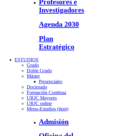
Profesores e
Investigadores
Agenda 2030
Plan
Estratégico
ESTUDIOS
Grado
Doble Grado
Máster
Presenciales
Doctorado
Formación Continua
URJC Mayores
URJC online
Menu-Estudios (item)
Admisión
Oficina del