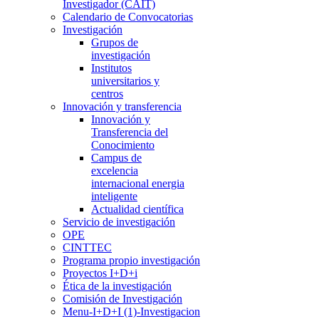
Investigador (CAIT)
Calendario de Convocatorias
Investigación
Grupos de
investigación
Institutos
universitarios y
centros
Innovación y transferencia
Innovación y
Transferencia del
Conocimiento
Campus de
excelencia
internacional energia
inteligente
Actualidad científica
Servicio de investigación
OPE
CINTTEC
Programa propio investigación
Proyectos I+D+i
Ética de la investigación
Comisión de Investigación
Menu-I+D+I (1)-Investigacion