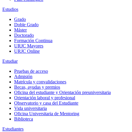
Estudios
Grado
Doble Grado
Máster
Doctorado
Formación Continua
URJC Mayores
URJC Online
Estudiar
Pruebas de acceso
Admisión
Matrícula y convalidaciones
Becas, ayudas y premios
Oficina del estudiante y Orientación preuniversitaria
Orientación laboral y profesional
Observatorio y casa del Estudiante
Vida universitaria
Oficina Universitaria de Mentoring
Biblioteca
Estudiantes