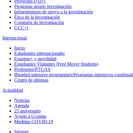
Proyectos I+D+i
Programa propio investigación
Infraestruturas de apoyo a la investigación
Ética de la Investigación
Comisión de Investigación
UCC+i
Internacional
Inicio
Estudiantes internacionales
Erasmus+ y movilidad
Estudiantes Visitantes (Free Mover Students)
Profesores/PTGAS
Blended intensive programmes/Programas intensivos combinad
Centro de idiomas
Actualidad
Noticias
Agenda
25 aniversario
Ayuda a Ucrania
Medidas COVID-19
Intranet