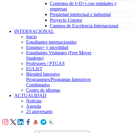
Contratos de I+D+i con entidades y
empresas
Propiedad intelectual e industrial
Proyecto Umotor
Campus de Excelencia Internacional
INTERNACIONAL
Inicio
Estudiantes internacionales
Erasmus+ y movilidad
Estudiantes Visitantes (Free Mover
Students)
Profesores / PTGAS
EULiST
Blended Intensive
Programmes/Programas Intensivos
Combinados
Centro de idiomas
ACTUALIDAD
Noticias
Agenda
25 aniversario