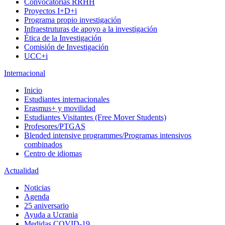
Convocatorias RRHH
Proyectos I+D+i
Programa propio investigación
Infraestruturas de apoyo a la investigación
Ética de la Investigación
Comisión de Investigación
UCC+i
Internacional
Inicio
Estudiantes internacionales
Erasmus+ y movilidad
Estudiantes Visitantes (Free Mover Students)
Profesores/PTGAS
Blended intensive programmes/Programas intensivos
combinados
Centro de idiomas
Actualidad
Noticias
Agenda
25 aniversario
Ayuda a Ucrania
Medidas COVID-19