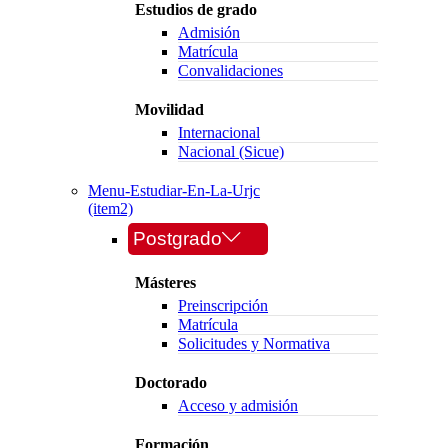
Estudios de grado
Admisión
Matrícula
Convalidaciones
Movilidad
Internacional
Nacional (Sicue)
Menu-Estudiar-En-La-Urjc
(item2)
Postgrado
Másteres
Preinscripción
Matrícula
Solicitudes y Normativa
Doctorado
Acceso y admisión
Formación