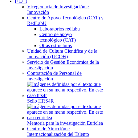
I+D+i
Vicegerencia de Investigación e
Innovación
Centro de Apoyo Tecnológico (CAT) y
RedLabU
Laboratorios redlabu
Centro de apoyo
tecnológico (CAT)
Otras estructuras
Unidad de Cultura Científica y de la
Innovación (UCC+i)
Servicio de Gestión Económica de la
Investigación
Contratación de Personal de
Investigación
Sello HRS4R
Mentoría para la investigación Euriclea
Centro de Atracción e
Internacionalización del Talento