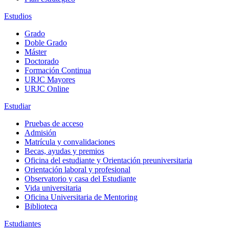
Estudios
Grado
Doble Grado
Máster
Doctorado
Formación Continua
URJC Mayores
URJC Online
Estudiar
Pruebas de acceso
Admisión
Matrícula y convalidaciones
Becas, ayudas y premios
Oficina del estudiante y Orientación preuniversitaria
Orientación laboral y profesional
Observatorio y casa del Estudiante
Vida universitaria
Oficina Universitaria de Mentoring
Biblioteca
Estudiantes