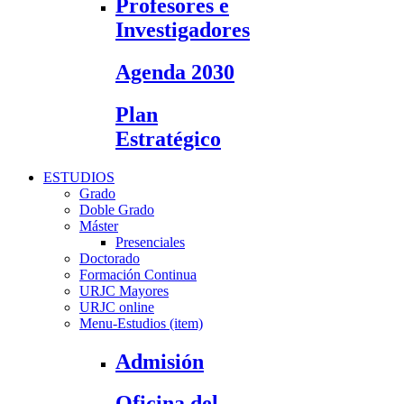
Profesores e
Investigadores
Agenda 2030
Plan
Estratégico
ESTUDIOS
Grado
Doble Grado
Máster
Presenciales
Doctorado
Formación Continua
URJC Mayores
URJC online
Menu-Estudios (item)
Admisión
Oficina del