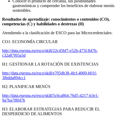
Conocer el producto de cercanía, sus posibilidades
gastronómicas y comprender los beneficios de elaborar menús
sostenibles.
Resultados de aprendizaje: conocimientos o contenidos (CO),
competencias (C) y habilidades o destrezas (H)
Atendiendo a la clasificación de ESCO para las Microcredenciales:
CO1: ECONOMÍA CIRCULAR
http://data.europa.eu/esco/skill/22c45bf7-e52b-475f-847b-
c32a87f65a5d
H1: GESTIONAR LA ROTACIÓN DE EXISTENCIAS
http://data.europa.eu/esco/skill/e705db38-4fcf-4069-b01f-
3fbdda894cc1
H2: PLANIFICAR MENÚS
http://data.europa.eu/esco/skill/5c6ca864-76d5-4217-b3e1-
9a7ba7f8f47b
H3: ELABORAR ESTRATEGIAS PARA REDUCIR EL
DESPERDICIO DE ALIMENTOS