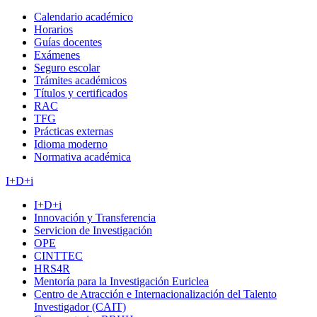
Calendario académico
Horarios
Guías docentes
Exámenes
Seguro escolar
Trámites académicos
Títulos y certificados
RAC
TFG
Prácticas externas
Idioma moderno
Normativa académica
I+D+i
I+D+i
Innovación y Transferencia
Servicion de Investigación
OPE
CINTTEC
HRS4R
Mentoría para la Investigación Euriclea
Centro de Atracción e Internacionalización del Talento
Investigador (CAIT)