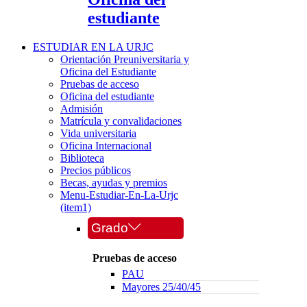
estudiante
ESTUDIAR EN LA URJC
Orientación Preuniversitaria y
Oficina del Estudiante
Pruebas de acceso
Oficina del estudiante
Admisión
Matrícula y convalidaciones
Vida universitaria
Oficina Internacional
Biblioteca
Precios públicos
Becas, ayudas y premios
Menu-Estudiar-En-La-Urjc
(item1)
Grado
Pruebas de acceso
PAU
Mayores 25/40/45