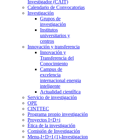
Investigador (CAIT)
Calendario de Convocatorias
Investigación
Grupos de
investigación
Institutos
universitarios y
centros
Innovación y transferencia
Innovación y
Transferencia del
Conocimiento
Campus de
excelencia
internacional energia
inteligente
Actualidad científica
Servicio de investigación
OPE
CINTTEC
Programa propio investigación
Proyectos I+D+i
Ética de la investigación
Comisión de Investigación
Menu-I+D+I (1)-Investigacion