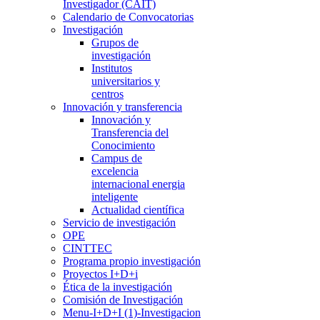
Investigador (CAIT)
Calendario de Convocatorias
Investigación
Grupos de
investigación
Institutos
universitarios y
centros
Innovación y transferencia
Innovación y
Transferencia del
Conocimiento
Campus de
excelencia
internacional energia
inteligente
Actualidad científica
Servicio de investigación
OPE
CINTTEC
Programa propio investigación
Proyectos I+D+i
Ética de la investigación
Comisión de Investigación
Menu-I+D+I (1)-Investigacion