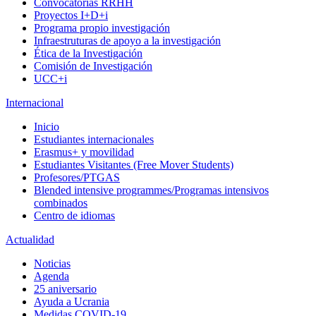
Convocatorias RRHH
Proyectos I+D+i
Programa propio investigación
Infraestruturas de apoyo a la investigación
Ética de la Investigación
Comisión de Investigación
UCC+i
Internacional
Inicio
Estudiantes internacionales
Erasmus+ y movilidad
Estudiantes Visitantes (Free Mover Students)
Profesores/PTGAS
Blended intensive programmes/Programas intensivos
combinados
Centro de idiomas
Actualidad
Noticias
Agenda
25 aniversario
Ayuda a Ucrania
Medidas COVID-19