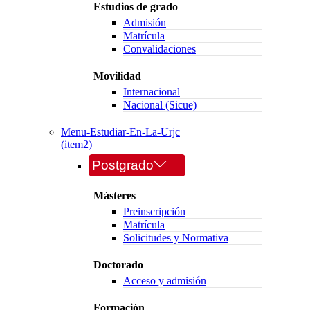
Estudios de grado
Admisión
Matrícula
Convalidaciones
Movilidad
Internacional
Nacional (Sicue)
Menu-Estudiar-En-La-Urjc
(item2)
Postgrado
Másteres
Preinscripción
Matrícula
Solicitudes y Normativa
Doctorado
Acceso y admisión
Formación