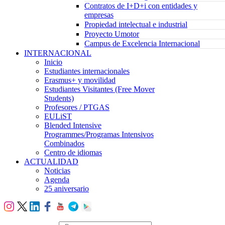
Contratos de I+D+i con entidades y
empresas
Propiedad intelectual e industrial
Proyecto Umotor
Campus de Excelencia Internacional
INTERNACIONAL
Inicio
Estudiantes internacionales
Erasmus+ y movilidad
Estudiantes Visitantes (Free Mover
Students)
Profesores / PTGAS
EULiST
Blended Intensive
Programmes/Programas Intensivos
Combinados
Centro de idiomas
ACTUALIDAD
Noticias
Agenda
25 aniversario