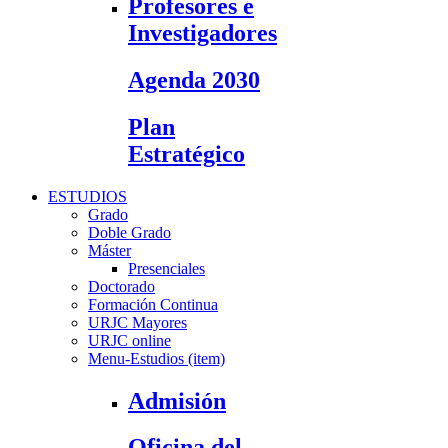
Profesores e
Investigadores
Agenda 2030
Plan
Estratégico
ESTUDIOS
Grado
Doble Grado
Máster
Presenciales
Doctorado
Formación Continua
URJC Mayores
URJC online
Menu-Estudios (item)
Admisión
Oficina del