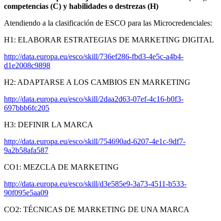
competencias (C) y habilidades o destrezas (H)
Atendiendo a la clasificación de ESCO para las Microcredenciales:
H1: ELABORAR ESTRATEGIAS DE MARKETING DIGITAL
http://data.europa.eu/esco/skill/736ef286-fbd3-4e5c-a4b4-
d1e2008c9898
H2: ADAPTARSE A LOS CAMBIOS EN MARKETING
http://data.europa.eu/esco/skill/2daa2d63-07ef-4c16-b0f3-
697bbb6fc205
H3: DEFINIR LA MARCA
http://data.europa.eu/esco/skill/754690ad-6207-4e1c-9df7-
9a2b58afa587
CO1: MEZCLA DE MARKETING
http://data.europa.eu/esco/skill/d3e585e9-3a73-4511-b533-
90f095e5aa09
CO2: TÉCNICAS DE MARKETING DE UNA MARCA