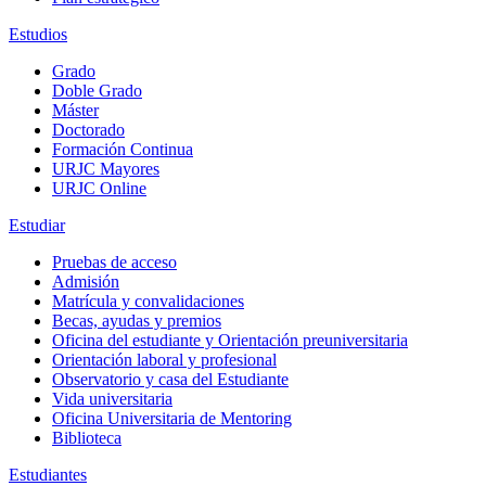
Estudios
Grado
Doble Grado
Máster
Doctorado
Formación Continua
URJC Mayores
URJC Online
Estudiar
Pruebas de acceso
Admisión
Matrícula y convalidaciones
Becas, ayudas y premios
Oficina del estudiante y Orientación preuniversitaria
Orientación laboral y profesional
Observatorio y casa del Estudiante
Vida universitaria
Oficina Universitaria de Mentoring
Biblioteca
Estudiantes