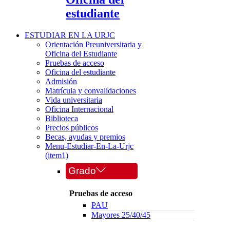
estudiante
ESTUDIAR EN LA URJC
Orientación Preuniversitaria y
Oficina del Estudiante
Pruebas de acceso
Oficina del estudiante
Admisión
Matrícula y convalidaciones
Vida universitaria
Oficina Internacional
Biblioteca
Precios públicos
Becas, ayudas y premios
Menu-Estudiar-En-La-Urjc
(item1)
Grado
Pruebas de acceso
PAU
Mayores 25/40/45