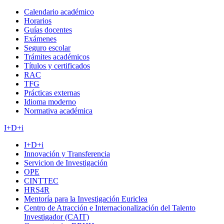
Calendario académico
Horarios
Guías docentes
Exámenes
Seguro escolar
Trámites académicos
Títulos y certificados
RAC
TFG
Prácticas externas
Idioma moderno
Normativa académica
I+D+i
I+D+i
Innovación y Transferencia
Servicion de Investigación
OPE
CINTTEC
HRS4R
Mentoría para la Investigación Euriclea
Centro de Atracción e Internacionalización del Talento
Investigador (CAIT)