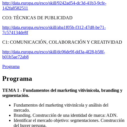
http://data.europa.eu/esco/skill/9242ad54-dc3d-41b3-9cfe-
142fa8582511
CO3: TÉCNICAS DE PUBLICIDAD
http://data.europa.eu/esco/skill/aba1f05b-f312-47d8-be71-
7c574134de8f
C1: COMUNICACIÓN, COLABORACIÓN Y CREATIVIDAD
http://data.europa.eu/esco/skill/dc06de9f-dd3a-4f28-b58f-
b01b5ae72ab8
Programa
Programa
TEMA 1 - Fundamentos del marketing vitivinícola, branding y
segmentación.
Fundamentos del marketing vitivinícola y análisis del
mercado.
Branding. Construcción de una identidad de marca: ADN.
Identificar el mercado objetivo: segmentaciones. Construcción
del buyer persona.