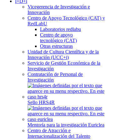
I+D+i
Vicegerencia de Investigación e
Innovación
Centro de Apoyo Tecnológico (CAT) y
RedLabU
Laboratorios redlabu
Centro de apoyo
tecnológico (CAT)
Otras estructuras
Unidad de Cultura Científica y de la
Innovación (UCC+i)
Servicio de Gestión Económica de la
Investigación
Contratación de Personal de
Investigación
Sello HRS4R
Mentoría para la investigación Euriclea
Centro de Atracción e
Internacionalización del Talento