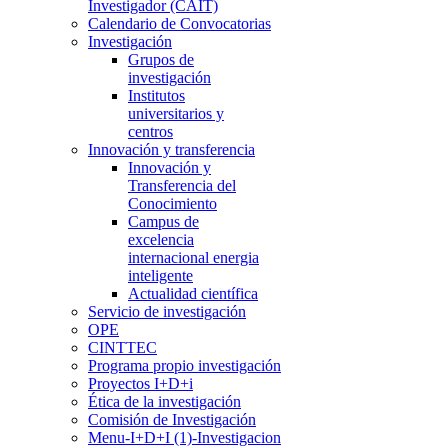
Investigador (CAIT)
Calendario de Convocatorias
Investigación
Grupos de
investigación
Institutos
universitarios y
centros
Innovación y transferencia
Innovación y
Transferencia del
Conocimiento
Campus de
excelencia
internacional energia
inteligente
Actualidad científica
Servicio de investigación
OPE
CINTTEC
Programa propio investigación
Proyectos I+D+i
Ética de la investigación
Comisión de Investigación
Menu-I+D+I (1)-Investigacion