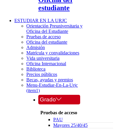
estudiante
ESTUDIAR EN LA URJC
Orientación Preuniversitaria y
Oficina del Estudiante
Pruebas de acceso
Oficina del estudiante
Admisión
Matrícula y convalidaciones
Vida universitaria
Oficina Internacional
Biblioteca
Precios públicos
Becas, ayudas y premios
Menu-Estudiar-En-La-Urjc
(item1)
Grado
Pruebas de acceso
PAU
Mayores 25/40/45