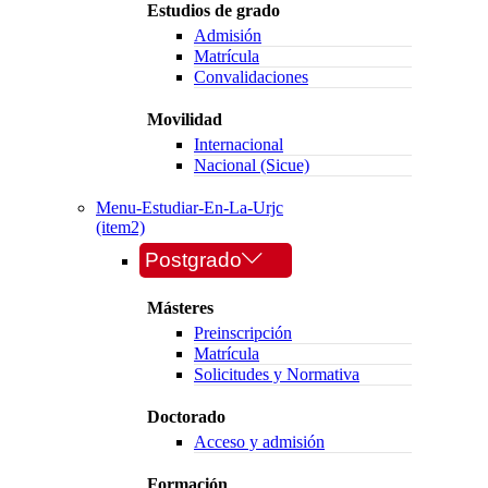
Estudios de grado
Admisión
Matrícula
Convalidaciones
Movilidad
Internacional
Nacional (Sicue)
Menu-Estudiar-En-La-Urjc
(item2)
Postgrado
Másteres
Preinscripción
Matrícula
Solicitudes y Normativa
Doctorado
Acceso y admisión
Formación