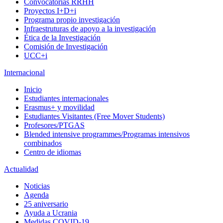
Convocatorias RRHH
Proyectos I+D+i
Programa propio investigación
Infraestruturas de apoyo a la investigación
Ética de la Investigación
Comisión de Investigación
UCC+i
Internacional
Inicio
Estudiantes internacionales
Erasmus+ y movilidad
Estudiantes Visitantes (Free Mover Students)
Profesores/PTGAS
Blended intensive programmes/Programas intensivos
combinados
Centro de idiomas
Actualidad
Noticias
Agenda
25 aniversario
Ayuda a Ucrania
Medidas COVID-19