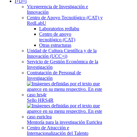
I+D+i
Vicegerencia de Investigación e
Innovación
Centro de Apoyo Tecnológico (CAT) y
RedLabU
Laboratorios redlabu
Centro de apoyo
tecnológico (CAT)
Otras estructuras
Unidad de Cultura Científica y de la
Innovación (UCC+i)
Servicio de Gestión Económica de la
Investigación
Contratación de Personal de
Investigación
Sello HRS4R
Mentoría para la investigación Euriclea
Centro de Atracción e
Internacionalización del Talento