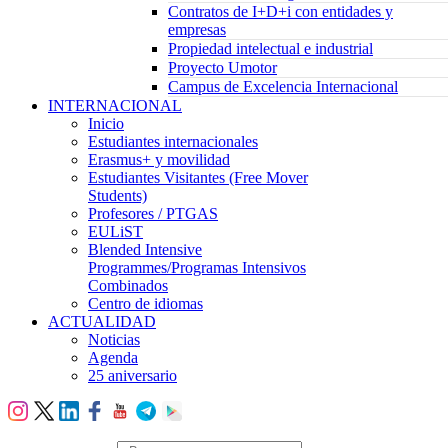
Contratos de I+D+i con entidades y
empresas
Propiedad intelectual e industrial
Proyecto Umotor
Campus de Excelencia Internacional
INTERNACIONAL
Inicio
Estudiantes internacionales
Erasmus+ y movilidad
Estudiantes Visitantes (Free Mover
Students)
Profesores / PTGAS
EULiST
Blended Intensive
Programmes/Programas Intensivos
Combinados
Centro de idiomas
ACTUALIDAD
Noticias
Agenda
25 aniversario