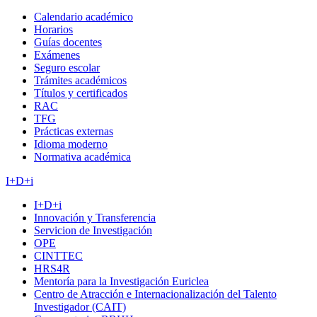
Calendario académico
Horarios
Guías docentes
Exámenes
Seguro escolar
Trámites académicos
Títulos y certificados
RAC
TFG
Prácticas externas
Idioma moderno
Normativa académica
I+D+i
I+D+i
Innovación y Transferencia
Servicion de Investigación
OPE
CINTTEC
HRS4R
Mentoría para la Investigación Euriclea
Centro de Atracción e Internacionalización del Talento
Investigador (CAIT)