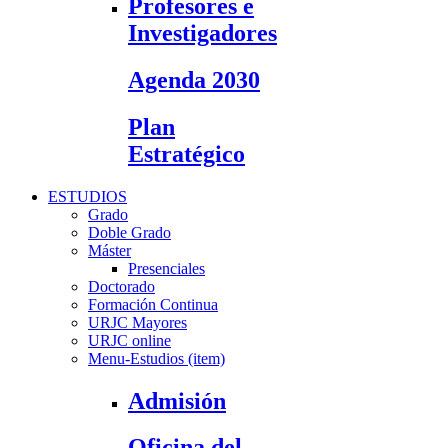
Profesores e
Investigadores
Agenda 2030
Plan
Estratégico
ESTUDIOS
Grado
Doble Grado
Máster
Presenciales
Doctorado
Formación Continua
URJC Mayores
URJC online
Menu-Estudios (item)
Admisión
Oficina del