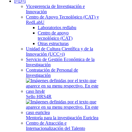
I+D+i
Vicegerencia de Investigación e
Innovación
Centro de Apoyo Tecnológico (CAT) y
RedLabU
Laboratorios redlabu
Centro de apoyo
tecnológico (CAT)
Otras estructuras
Unidad de Cultura Científica y de la
Innovación (UCC+i)
Servicio de Gestión Económica de la
Investigación
Contratación de Personal de
Investigación
Sello HRS4R
Mentoría para la investigación Euriclea
Centro de Atracción e
Internacionalización del Talento