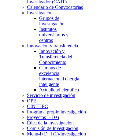
Investigador (CAIT)
Calendario de Convocatorias
Investigación
Grupos de
investigación
Institutos
universitarios y
centros
Innovación y transferencia
Innovación y
Transferencia del
Conocimiento
Campus de
excelencia
internacional energia
inteligente
Actualidad científica
Servicio de investigación
OPE
CINTTEC
Programa propio investigación
Proyectos I+D+i
Ética de la investigación
Comisión de Investigación
Menu-I+D+I (1)-Investigacion