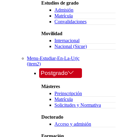
Estudios de grado
Admisión
Matrícula
Convalidaciones
Movilidad
Internacional
Nacional (Sicue)
Menu-Estudiar-En-La-Urjc
(item2)
Postgrado
Másteres
Preinscripción
Matrícula
Solicitudes y Normativa
Doctorado
Acceso y admisión
Formación