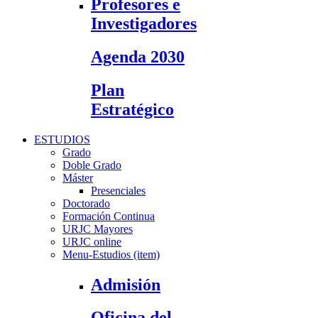
Profesores e
Investigadores
Agenda 2030
Plan
Estratégico
ESTUDIOS
Grado
Doble Grado
Máster
Presenciales
Doctorado
Formación Continua
URJC Mayores
URJC online
Menu-Estudios (item)
Admisión
Oficina del