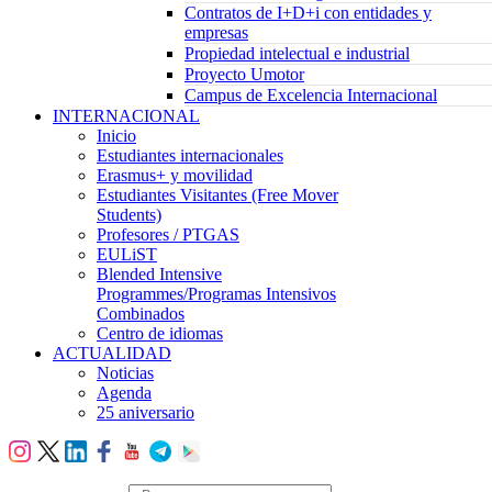
Contratos de I+D+i con entidades y
empresas
Propiedad intelectual e industrial
Proyecto Umotor
Campus de Excelencia Internacional
INTERNACIONAL
Inicio
Estudiantes internacionales
Erasmus+ y movilidad
Estudiantes Visitantes (Free Mover
Students)
Profesores / PTGAS
EULiST
Blended Intensive
Programmes/Programas Intensivos
Combinados
Centro de idiomas
ACTUALIDAD
Noticias
Agenda
25 aniversario