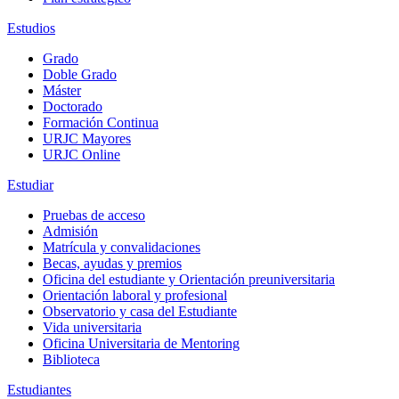
Estudios
Grado
Doble Grado
Máster
Doctorado
Formación Continua
URJC Mayores
URJC Online
Estudiar
Pruebas de acceso
Admisión
Matrícula y convalidaciones
Becas, ayudas y premios
Oficina del estudiante y Orientación preuniversitaria
Orientación laboral y profesional
Observatorio y casa del Estudiante
Vida universitaria
Oficina Universitaria de Mentoring
Biblioteca
Estudiantes