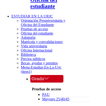
estudiante
ESTUDIAR EN LA URJC
Orientación Preuniversitaria y
Oficina del Estudiante
Pruebas de acceso
Oficina del estudiante
Admisión
Matrícula y convalidaciones
Vida universitaria
Oficina Internacional
Biblioteca
Precios públicos
Becas, ayudas y premios
Menu-Estudiar-En-La-Urjc
(item1)
Grado
Pruebas de acceso
PAU
Mayores 25/40/45