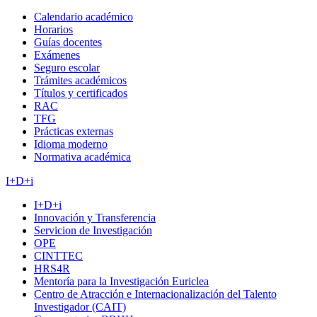
Calendario académico
Horarios
Guías docentes
Exámenes
Seguro escolar
Trámites académicos
Títulos y certificados
RAC
TFG
Prácticas externas
Idioma moderno
Normativa académica
I+D+i
I+D+i
Innovación y Transferencia
Servicion de Investigación
OPE
CINTTEC
HRS4R
Mentoría para la Investigación Euriclea
Centro de Atracción e Internacionalización del Talento
Investigador (CAIT)