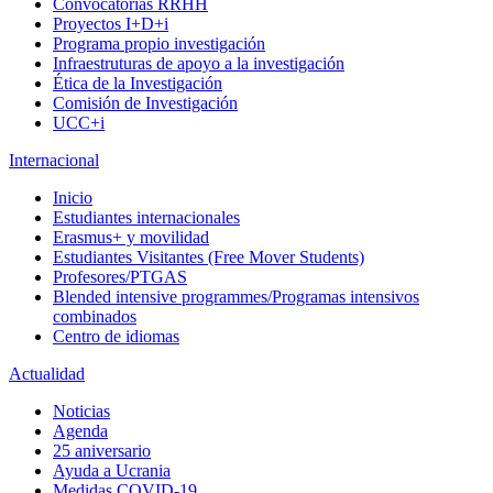
Convocatorias RRHH
Proyectos I+D+i
Programa propio investigación
Infraestruturas de apoyo a la investigación
Ética de la Investigación
Comisión de Investigación
UCC+i
Internacional
Inicio
Estudiantes internacionales
Erasmus+ y movilidad
Estudiantes Visitantes (Free Mover Students)
Profesores/PTGAS
Blended intensive programmes/Programas intensivos
combinados
Centro de idiomas
Actualidad
Noticias
Agenda
25 aniversario
Ayuda a Ucrania
Medidas COVID-19