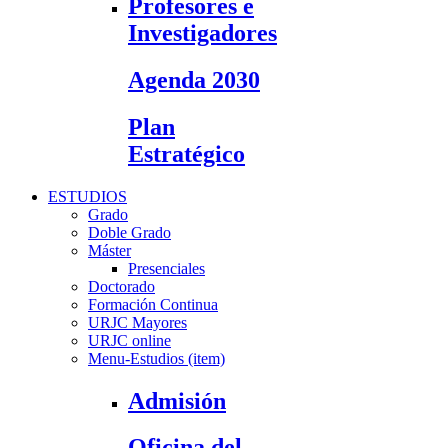
Profesores e
Investigadores
Agenda 2030
Plan
Estratégico
ESTUDIOS
Grado
Doble Grado
Máster
Presenciales
Doctorado
Formación Continua
URJC Mayores
URJC online
Menu-Estudios (item)
Admisión
Oficina del