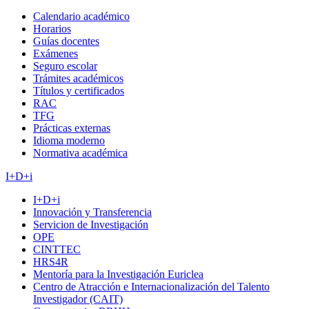
Calendario académico
Horarios
Guías docentes
Exámenes
Seguro escolar
Trámites académicos
Títulos y certificados
RAC
TFG
Prácticas externas
Idioma moderno
Normativa académica
I+D+i
I+D+i
Innovación y Transferencia
Servicion de Investigación
OPE
CINTTEC
HRS4R
Mentoría para la Investigación Euriclea
Centro de Atracción e Internacionalización del Talento
Investigador (CAIT)