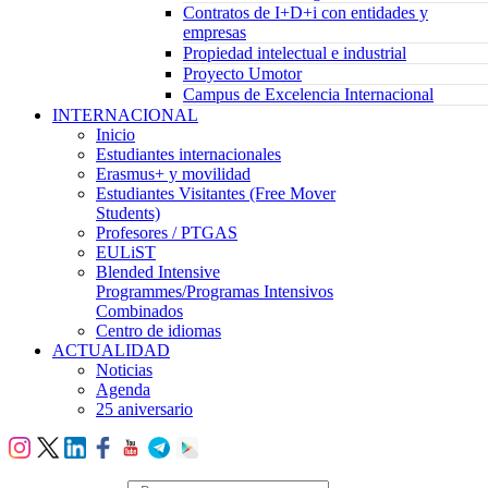
Contratos de I+D+i con entidades y
empresas
Propiedad intelectual e industrial
Proyecto Umotor
Campus de Excelencia Internacional
INTERNACIONAL
Inicio
Estudiantes internacionales
Erasmus+ y movilidad
Estudiantes Visitantes (Free Mover
Students)
Profesores / PTGAS
EULiST
Blended Intensive
Programmes/Programas Intensivos
Combinados
Centro de idiomas
ACTUALIDAD
Noticias
Agenda
25 aniversario