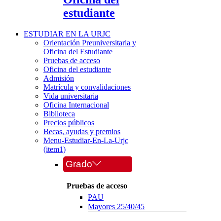
estudiante
ESTUDIAR EN LA URJC
Orientación Preuniversitaria y
Oficina del Estudiante
Pruebas de acceso
Oficina del estudiante
Admisión
Matrícula y convalidaciones
Vida universitaria
Oficina Internacional
Biblioteca
Precios públicos
Becas, ayudas y premios
Menu-Estudiar-En-La-Urjc
(item1)
Grado
Pruebas de acceso
PAU
Mayores 25/40/45