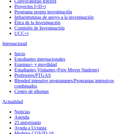
Convocatorias RRHH
Proyectos I+D+i
Programa propio investigación
Infraestruturas de apoyo a la investigación
Ética de la Investigación
Comisión de Investigación
UCC+i
Internacional
Inicio
Estudiantes internacionales
Erasmus+ y movilidad
Estudiantes Visitantes (Free Mover Students)
Profesores/PTGAS
Blended intensive programmes/Programas intensivos
combinados
Centro de idiomas
Actualidad
Noticias
Agenda
25 aniversario
Ayuda a Ucrania
Medidas COVID-19