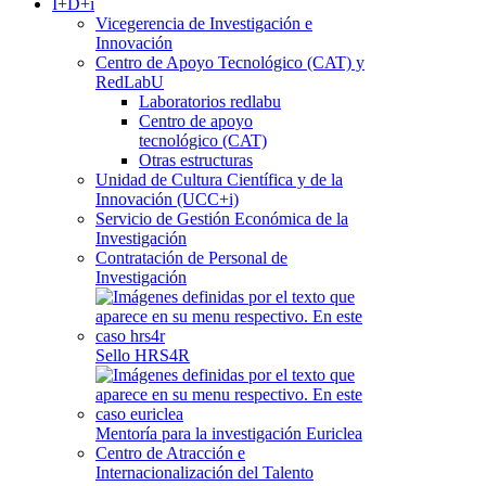
I+D+i
Vicegerencia de Investigación e
Innovación
Centro de Apoyo Tecnológico (CAT) y
RedLabU
Laboratorios redlabu
Centro de apoyo
tecnológico (CAT)
Otras estructuras
Unidad de Cultura Científica y de la
Innovación (UCC+i)
Servicio de Gestión Económica de la
Investigación
Contratación de Personal de
Investigación
Sello HRS4R
Mentoría para la investigación Euriclea
Centro de Atracción e
Internacionalización del Talento