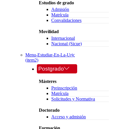
Estudios de grado
Admisión
Matrícula
Convalidaciones
Movilidad
Internacional
Nacional (Sicue)
Menu-Estudiar-En-La-Urjc
(item2)
Postgrado
Másteres
Preinscripción
Matrícula
Solicitudes y Normativa
Doctorado
Acceso y admisión
Formación