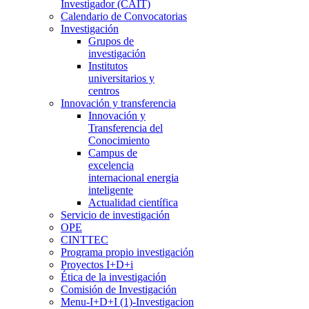
Investigador (CAIT)
Calendario de Convocatorias
Investigación
Grupos de
investigación
Institutos
universitarios y
centros
Innovación y transferencia
Innovación y
Transferencia del
Conocimiento
Campus de
excelencia
internacional energia
inteligente
Actualidad científica
Servicio de investigación
OPE
CINTTEC
Programa propio investigación
Proyectos I+D+i
Ética de la investigación
Comisión de Investigación
Menu-I+D+I (1)-Investigacion