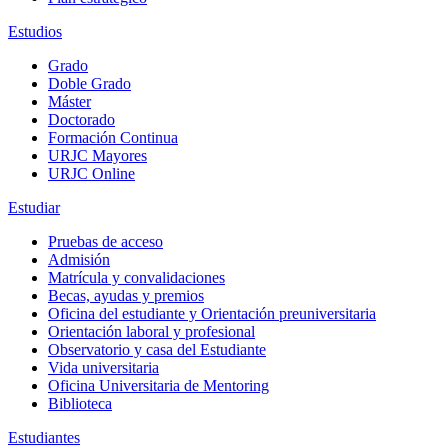
Estudios
Grado
Doble Grado
Máster
Doctorado
Formación Continua
URJC Mayores
URJC Online
Estudiar
Pruebas de acceso
Admisión
Matrícula y convalidaciones
Becas, ayudas y premios
Oficina del estudiante y Orientación preuniversitaria
Orientación laboral y profesional
Observatorio y casa del Estudiante
Vida universitaria
Oficina Universitaria de Mentoring
Biblioteca
Estudiantes