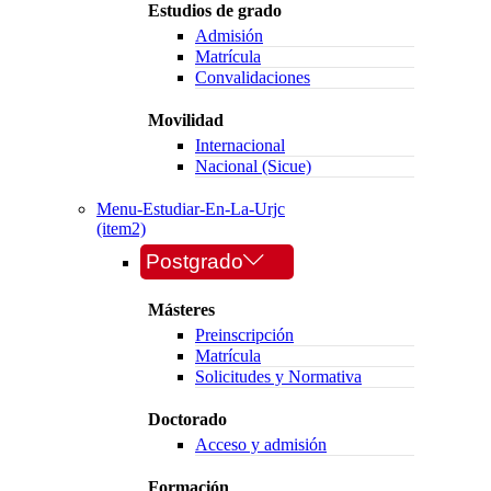
Estudios de grado
Admisión
Matrícula
Convalidaciones
Movilidad
Internacional
Nacional (Sicue)
Menu-Estudiar-En-La-Urjc
(item2)
Postgrado
Másteres
Preinscripción
Matrícula
Solicitudes y Normativa
Doctorado
Acceso y admisión
Formación