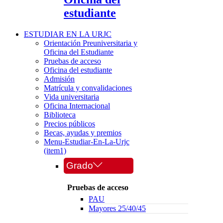
estudiante
ESTUDIAR EN LA URJC
Orientación Preuniversitaria y
Oficina del Estudiante
Pruebas de acceso
Oficina del estudiante
Admisión
Matrícula y convalidaciones
Vida universitaria
Oficina Internacional
Biblioteca
Precios públicos
Becas, ayudas y premios
Menu-Estudiar-En-La-Urjc
(item1)
Grado
Pruebas de acceso
PAU
Mayores 25/40/45