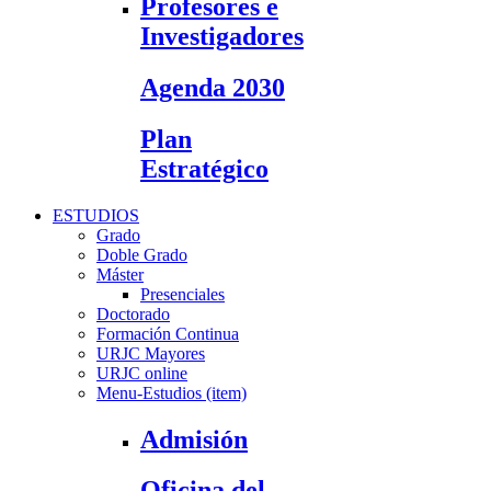
Profesores e
Investigadores
Agenda 2030
Plan
Estratégico
ESTUDIOS
Grado
Doble Grado
Máster
Presenciales
Doctorado
Formación Continua
URJC Mayores
URJC online
Menu-Estudios (item)
Admisión
Oficina del