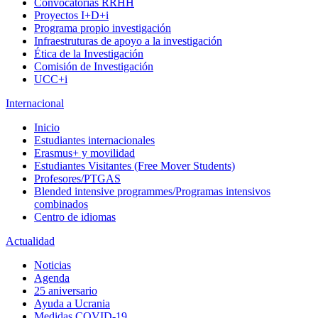
Convocatorias RRHH
Proyectos I+D+i
Programa propio investigación
Infraestruturas de apoyo a la investigación
Ética de la Investigación
Comisión de Investigación
UCC+i
Internacional
Inicio
Estudiantes internacionales
Erasmus+ y movilidad
Estudiantes Visitantes (Free Mover Students)
Profesores/PTGAS
Blended intensive programmes/Programas intensivos
combinados
Centro de idiomas
Actualidad
Noticias
Agenda
25 aniversario
Ayuda a Ucrania
Medidas COVID-19