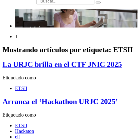
búsqueda
1
Mostrando artículos por etiqueta: ETSII
La URJC brilla en el CTF JNIC 2025
Etiquetado como
ETSII
Arranca el ‘Hackathon URJC 2025’
Etiquetado como
ETSII
Hackaton
eif