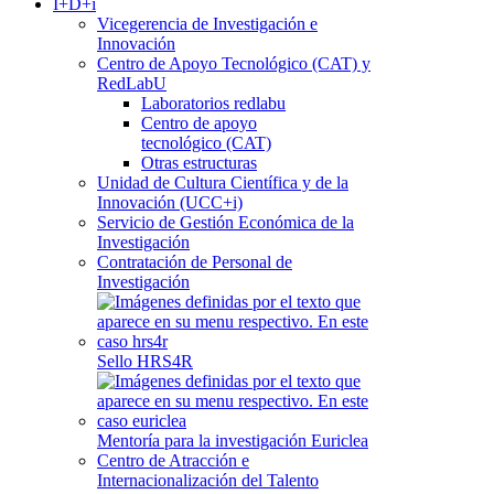
I+D+i
Vicegerencia de Investigación e
Innovación
Centro de Apoyo Tecnológico (CAT) y
RedLabU
Laboratorios redlabu
Centro de apoyo
tecnológico (CAT)
Otras estructuras
Unidad de Cultura Científica y de la
Innovación (UCC+i)
Servicio de Gestión Económica de la
Investigación
Contratación de Personal de
Investigación
Sello HRS4R
Mentoría para la investigación Euriclea
Centro de Atracción e
Internacionalización del Talento