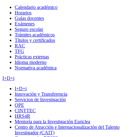
Calendario académico
Horarios
Guías docentes
Exámenes
Seguro escolar
Trámites académicos
Títulos y certificados
RAC
TFG
Prácticas externas
Idioma moderno
Normativa académica
I+D+i
I+D+i
Innovación y Transferencia
Servicion de Investigación
OPE
CINTTEC
HRS4R
Mentoría para la Investigación Euriclea
Centro de Atracción e Internacionalización del Talento
Investigador (CAIT)