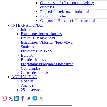
Contratos de I+D+i con entidades y
empresas
Propiedad intelectual e industrial
Proyecto Umotor
Campus de Excelencia Internacional
INTERNACIONAL
Inicio
Estudiantes internacionales
Erasmus+ y movilidad
Estudiantes Visitantes (Free Mover
Students)
Profesores / PTGAS
EULiST
Blended Intensive
Programmes/Programas Intensivos
Combinados
Centro de idiomas
ACTUALIDAD
Noticias
Agenda
25 aniversario