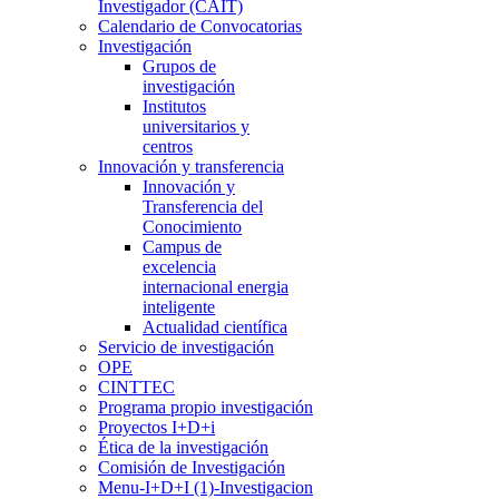
Investigador (CAIT)
Calendario de Convocatorias
Investigación
Grupos de
investigación
Institutos
universitarios y
centros
Innovación y transferencia
Innovación y
Transferencia del
Conocimiento
Campus de
excelencia
internacional energia
inteligente
Actualidad científica
Servicio de investigación
OPE
CINTTEC
Programa propio investigación
Proyectos I+D+i
Ética de la investigación
Comisión de Investigación
Menu-I+D+I (1)-Investigacion