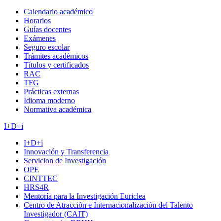
Calendario académico
Horarios
Guías docentes
Exámenes
Seguro escolar
Trámites académicos
Títulos y certificados
RAC
TFG
Prácticas externas
Idioma moderno
Normativa académica
I+D+i
I+D+i
Innovación y Transferencia
Servicion de Investigación
OPE
CINTTEC
HRS4R
Mentoría para la Investigación Euriclea
Centro de Atracción e Internacionalización del Talento
Investigador (CAIT)