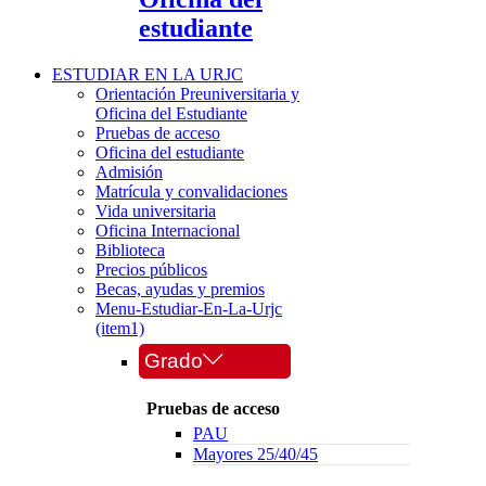
estudiante
ESTUDIAR EN LA URJC
Orientación Preuniversitaria y
Oficina del Estudiante
Pruebas de acceso
Oficina del estudiante
Admisión
Matrícula y convalidaciones
Vida universitaria
Oficina Internacional
Biblioteca
Precios públicos
Becas, ayudas y premios
Menu-Estudiar-En-La-Urjc
(item1)
Grado
Pruebas de acceso
PAU
Mayores 25/40/45