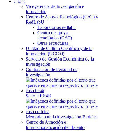
I+D+i
Vicegerencia de Investigación e
Innovación
Centro de Apoyo Tecnológico (CAT) y
RedLabU
Laboratorios redlabu
Centro de apoyo
tecnológico (CAT)
Otras estructuras
Unidad de Cultura Científica y de la
Innovación (UCC+i)
Servicio de Gestión Económica de la
Investigación
Contratación de Personal de
Investigación
Sello HRS4R
Mentoría para la investigación Euriclea
Centro de Atracción e
Internacionalización del Talento