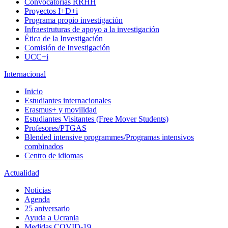
Convocatorias RRHH
Proyectos I+D+i
Programa propio investigación
Infraestruturas de apoyo a la investigación
Ética de la Investigación
Comisión de Investigación
UCC+i
Internacional
Inicio
Estudiantes internacionales
Erasmus+ y movilidad
Estudiantes Visitantes (Free Mover Students)
Profesores/PTGAS
Blended intensive programmes/Programas intensivos
combinados
Centro de idiomas
Actualidad
Noticias
Agenda
25 aniversario
Ayuda a Ucrania
Medidas COVID-19