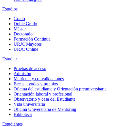
Estudios
Grado
Doble Grado
Máster
Doctorado
Formación Continua
URJC Mayores
URJC Online
Estudiar
Pruebas de acceso
Admisión
Matrícula y convalidaciones
Becas, ayudas y premios
Oficina del estudiante y Orientación preuniversitaria
Orientación laboral y profesional
Observatorio y casa del Estudiante
Vida universitaria
Oficina Universitaria de Mentoring
Biblioteca
Estudiantes