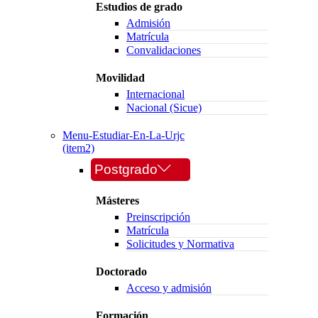
Estudios de grado
Admisión
Matrícula
Convalidaciones
Movilidad
Internacional
Nacional (Sicue)
Menu-Estudiar-En-La-Urjc
(item2)
Postgrado
Másteres
Preinscripción
Matrícula
Solicitudes y Normativa
Doctorado
Acceso y admisión
Formación