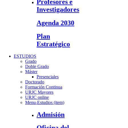
Profesores e
Investigadores
Agenda 2030
Plan
Estratégico
ESTUDIOS
Grado
Doble Grado
Máster
Presenciales
Doctorado
Formación Continua
URJC Mayores
URJC online
Menu-Estudios (item)
Admisión
Oficina del