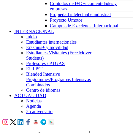
Contratos de I+D+i con entidades y
empresas
Propiedad intelectual e industrial
Proyecto Umotor
Campus de Excelencia Internacional
INTERNACIONAL
Inicio
Estudiantes internacionales
Erasmus+ y movilidad
Estudiantes Visitantes (Free Mover
Students)
Profesores / PTGAS
EULiST
Blended Intensive
Programmes/Programas Intensivos
Combinados
Centro de idiomas
ACTUALIDAD
Noticias
Agenda
25 aniversario