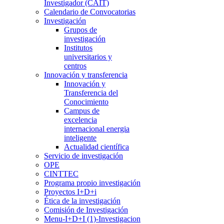
Investigador (CAIT)
Calendario de Convocatorias
Investigación
Grupos de
investigación
Institutos
universitarios y
centros
Innovación y transferencia
Innovación y
Transferencia del
Conocimiento
Campus de
excelencia
internacional energia
inteligente
Actualidad científica
Servicio de investigación
OPE
CINTTEC
Programa propio investigación
Proyectos I+D+i
Ética de la investigación
Comisión de Investigación
Menu-I+D+I (1)-Investigacion