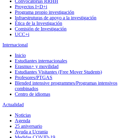
Convocatorias RRHH
Proyectos I+D+i
Programa propio investigación
Infraestruturas de apoyo a la investigación
Ética de la Investigación
Comisión de Investigación
UCC+i
Internacional
Inicio
Estudiantes internacionales
Erasmus+ y movilidad
Estudiantes Visitantes (Free Mover Students)
Profesores/PTGAS
Blended intensive programmes/Programas intensivos
combinados
Centro de idiomas
Actualidad
Noticias
Agenda
25 aniversario
Ayuda a Ucrania
Medidas COVID-19