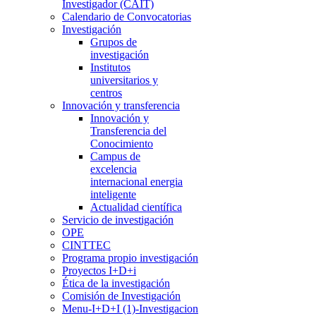
Investigador (CAIT)
Calendario de Convocatorias
Investigación
Grupos de
investigación
Institutos
universitarios y
centros
Innovación y transferencia
Innovación y
Transferencia del
Conocimiento
Campus de
excelencia
internacional energia
inteligente
Actualidad científica
Servicio de investigación
OPE
CINTTEC
Programa propio investigación
Proyectos I+D+i
Ética de la investigación
Comisión de Investigación
Menu-I+D+I (1)-Investigacion