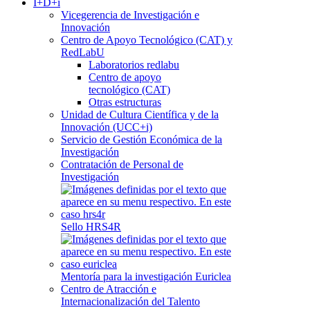
I+D+i
Vicegerencia de Investigación e
Innovación
Centro de Apoyo Tecnológico (CAT) y
RedLabU
Laboratorios redlabu
Centro de apoyo
tecnológico (CAT)
Otras estructuras
Unidad de Cultura Científica y de la
Innovación (UCC+i)
Servicio de Gestión Económica de la
Investigación
Contratación de Personal de
Investigación
Sello HRS4R
Mentoría para la investigación Euriclea
Centro de Atracción e
Internacionalización del Talento