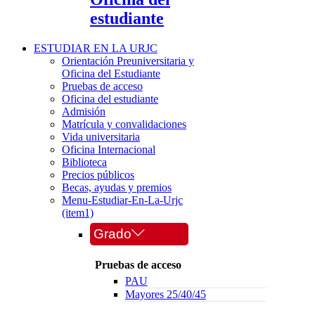
estudiante
ESTUDIAR EN LA URJC
Orientación Preuniversitaria y
Oficina del Estudiante
Pruebas de acceso
Oficina del estudiante
Admisión
Matrícula y convalidaciones
Vida universitaria
Oficina Internacional
Biblioteca
Precios públicos
Becas, ayudas y premios
Menu-Estudiar-En-La-Urjc
(item1)
Grado
Pruebas de acceso
PAU
Mayores 25/40/45