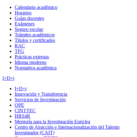
Calendario académico
Horarios
Guías docentes
Exámenes
Seguro escolar
Trámites académicos
Títulos y certificados
RAC
TFG
Prácticas externas
Idioma moderno
Normativa académica
I+D+i
I+D+i
Innovación y Transferencia
Servicion de Investigación
OPE
CINTTEC
HRS4R
Mentoría para la Investigación Euriclea
Centro de Atracción e Internacionalización del Talento
Investigador (CAIT)