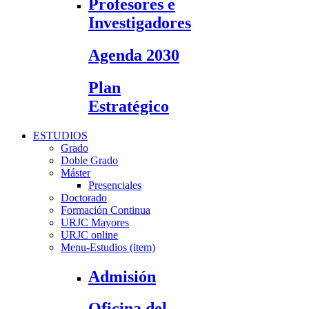
Profesores e
Investigadores
Agenda 2030
Plan
Estratégico
ESTUDIOS
Grado
Doble Grado
Máster
Presenciales
Doctorado
Formación Continua
URJC Mayores
URJC online
Menu-Estudios (item)
Admisión
Oficina del