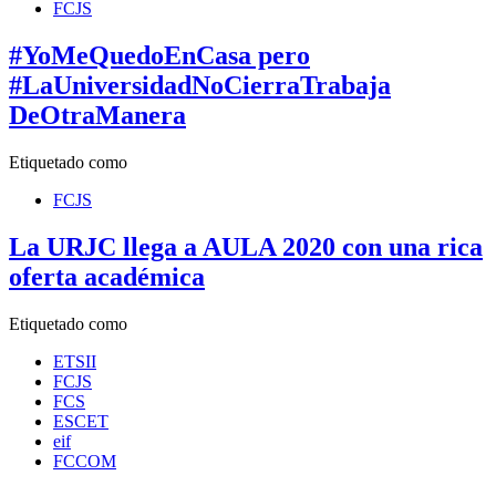
FCJS
#YoMeQuedoEnCasa pero
#LaUniversidadNoCierraTrabaja
DeOtraManera
Etiquetado como
FCJS
La URJC llega a AULA 2020 con una rica
oferta académica
Etiquetado como
ETSII
FCJS
FCS
ESCET
eif
FCCOM