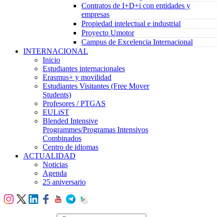
Contratos de I+D+i con entidades y
empresas
Propiedad intelectual e industrial
Proyecto Umotor
Campus de Excelencia Internacional
INTERNACIONAL
Inicio
Estudiantes internacionales
Erasmus+ y movilidad
Estudiantes Visitantes (Free Mover
Students)
Profesores / PTGAS
EULiST
Blended Intensive
Programmes/Programas Intensivos
Combinados
Centro de idiomas
ACTUALIDAD
Noticias
Agenda
25 aniversario