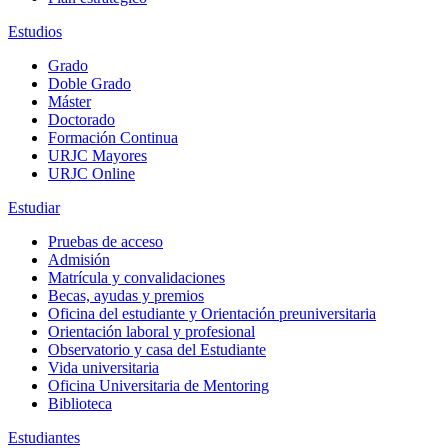
Estudios
Grado
Doble Grado
Máster
Doctorado
Formación Continua
URJC Mayores
URJC Online
Estudiar
Pruebas de acceso
Admisión
Matrícula y convalidaciones
Becas, ayudas y premios
Oficina del estudiante y Orientación preuniversitaria
Orientación laboral y profesional
Observatorio y casa del Estudiante
Vida universitaria
Oficina Universitaria de Mentoring
Biblioteca
Estudiantes