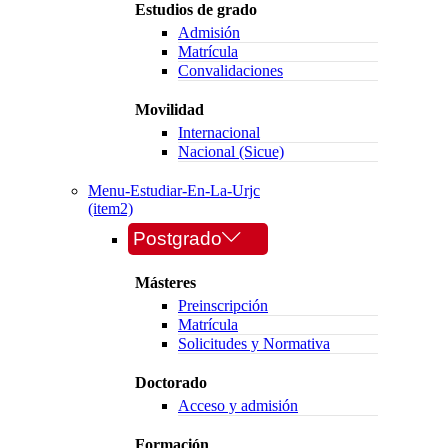
Estudios de grado
Admisión
Matrícula
Convalidaciones
Movilidad
Internacional
Nacional (Sicue)
Menu-Estudiar-En-La-Urjc
(item2)
Postgrado
Másteres
Preinscripción
Matrícula
Solicitudes y Normativa
Doctorado
Acceso y admisión
Formación