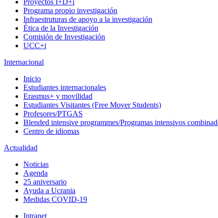
Proyectos I+D+i
Programa propio investigación
Infraestruturas de apoyo a la investigación
Ética de la Investigación
Comisión de Investigación
UCC+i
Internacional
Inicio
Estudiantes internacionales
Erasmus+ y movilidad
Estudiantes Visitantes (Free Mover Students)
Profesores/PTGAS
Blended intensive programmes/Programas intensivos combinad
Centro de idiomas
Actualidad
Noticias
Agenda
25 aniversario
Ayuda a Ucrania
Medidas COVID-19
Intranet