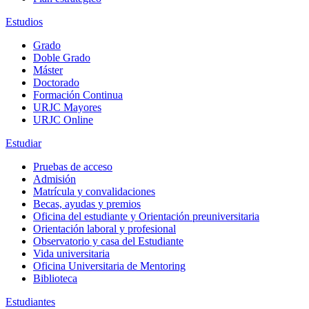
Estudios
Grado
Doble Grado
Máster
Doctorado
Formación Continua
URJC Mayores
URJC Online
Estudiar
Pruebas de acceso
Admisión
Matrícula y convalidaciones
Becas, ayudas y premios
Oficina del estudiante y Orientación preuniversitaria
Orientación laboral y profesional
Observatorio y casa del Estudiante
Vida universitaria
Oficina Universitaria de Mentoring
Biblioteca
Estudiantes