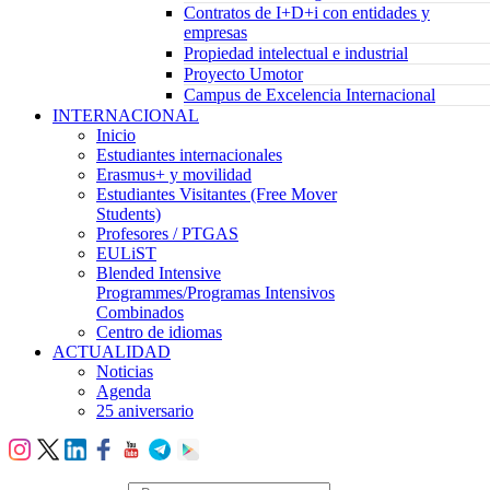
Contratos de I+D+i con entidades y
empresas
Propiedad intelectual e industrial
Proyecto Umotor
Campus de Excelencia Internacional
INTERNACIONAL
Inicio
Estudiantes internacionales
Erasmus+ y movilidad
Estudiantes Visitantes (Free Mover
Students)
Profesores / PTGAS
EULiST
Blended Intensive
Programmes/Programas Intensivos
Combinados
Centro de idiomas
ACTUALIDAD
Noticias
Agenda
25 aniversario