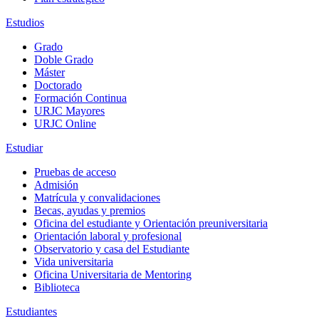
Estudios
Grado
Doble Grado
Máster
Doctorado
Formación Continua
URJC Mayores
URJC Online
Estudiar
Pruebas de acceso
Admisión
Matrícula y convalidaciones
Becas, ayudas y premios
Oficina del estudiante y Orientación preuniversitaria
Orientación laboral y profesional
Observatorio y casa del Estudiante
Vida universitaria
Oficina Universitaria de Mentoring
Biblioteca
Estudiantes