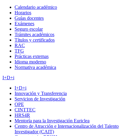
Calendario académico
Horarios
Guías docentes
Exámenes
Seguro escolar
Trámites académicos
Títulos y certificados
RAC
TFG
Prácticas externas
Idioma moderno
Normativa académica
I+D+i
I+D+i
Innovación y Transferencia
Servicion de Investigación
OPE
CINTTEC
HRS4R
Mentoría para la Investigación Euriclea
Centro de Atracción e Internacionalización del Talento
Investigador (CAIT)