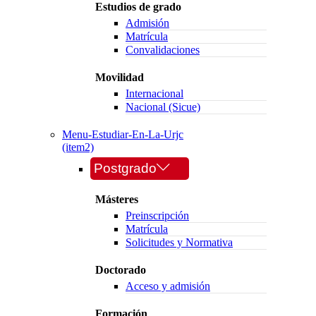
Estudios de grado
Admisión
Matrícula
Convalidaciones
Movilidad
Internacional
Nacional (Sicue)
Menu-Estudiar-En-La-Urjc
(item2)
Postgrado
Másteres
Preinscripción
Matrícula
Solicitudes y Normativa
Doctorado
Acceso y admisión
Formación