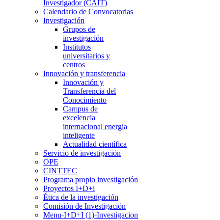
Investigador (CAIT)
Calendario de Convocatorias
Investigación
Grupos de
investigación
Institutos
universitarios y
centros
Innovación y transferencia
Innovación y
Transferencia del
Conocimiento
Campus de
excelencia
internacional energia
inteligente
Actualidad científica
Servicio de investigación
OPE
CINTTEC
Programa propio investigación
Proyectos I+D+i
Ética de la investigación
Comisión de Investigación
Menu-I+D+I (1)-Investigacion