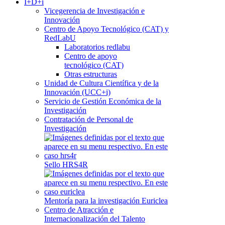
I+D+i
Vicegerencia de Investigación e
Innovación
Centro de Apoyo Tecnológico (CAT) y
RedLabU
Laboratorios redlabu
Centro de apoyo
tecnológico (CAT)
Otras estructuras
Unidad de Cultura Científica y de la
Innovación (UCC+i)
Servicio de Gestión Económica de la
Investigación
Contratación de Personal de
Investigación
Sello HRS4R
Mentoría para la investigación Euriclea
Centro de Atracción e
Internacionalización del Talento