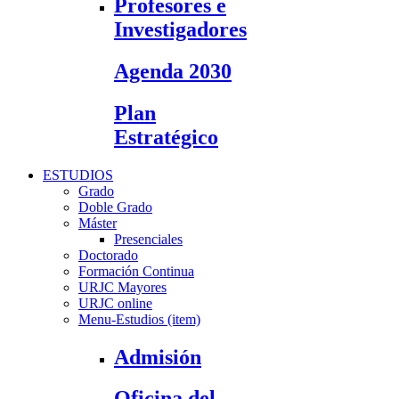
Profesores e
Investigadores
Agenda 2030
Plan
Estratégico
ESTUDIOS
Grado
Doble Grado
Máster
Presenciales
Doctorado
Formación Continua
URJC Mayores
URJC online
Menu-Estudios (item)
Admisión
Oficina del