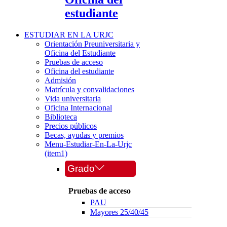
estudiante
ESTUDIAR EN LA URJC
Orientación Preuniversitaria y
Oficina del Estudiante
Pruebas de acceso
Oficina del estudiante
Admisión
Matrícula y convalidaciones
Vida universitaria
Oficina Internacional
Biblioteca
Precios públicos
Becas, ayudas y premios
Menu-Estudiar-En-La-Urjc
(item1)
Grado
Pruebas de acceso
PAU
Mayores 25/40/45