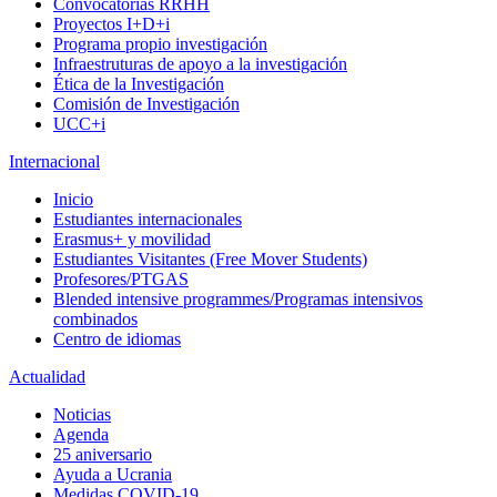
Convocatorias RRHH
Proyectos I+D+i
Programa propio investigación
Infraestruturas de apoyo a la investigación
Ética de la Investigación
Comisión de Investigación
UCC+i
Internacional
Inicio
Estudiantes internacionales
Erasmus+ y movilidad
Estudiantes Visitantes (Free Mover Students)
Profesores/PTGAS
Blended intensive programmes/Programas intensivos
combinados
Centro de idiomas
Actualidad
Noticias
Agenda
25 aniversario
Ayuda a Ucrania
Medidas COVID-19