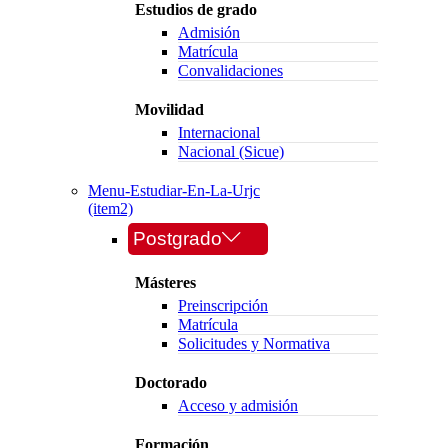
Estudios de grado
Admisión
Matrícula
Convalidaciones
Movilidad
Internacional
Nacional (Sicue)
Menu-Estudiar-En-La-Urjc
(item2)
Postgrado
Másteres
Preinscripción
Matrícula
Solicitudes y Normativa
Doctorado
Acceso y admisión
Formación