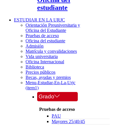
estudiante
ESTUDIAR EN LA URJC
Orientación Preuniversitaria y
Oficina del Estudiante
Pruebas de acceso
Oficina del estudiante
Admisión
Matrícula y convalidaciones
Vida universitaria
Oficina Internacional
Biblioteca
Precios públicos
Becas, ayudas y premios
Menu-Estudiar-En-La-Urjc
(item1)
Grado
Pruebas de acceso
PAU
Mayores 25/40/45