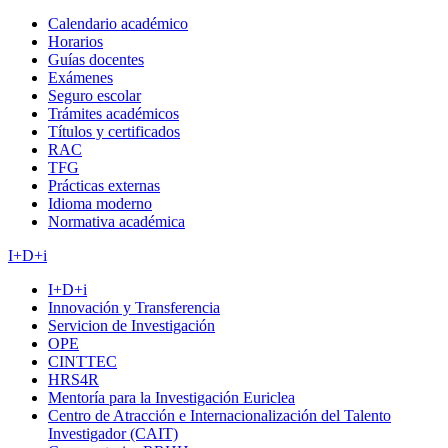
Calendario académico
Horarios
Guías docentes
Exámenes
Seguro escolar
Trámites académicos
Títulos y certificados
RAC
TFG
Prácticas externas
Idioma moderno
Normativa académica
I+D+i
I+D+i
Innovación y Transferencia
Servicion de Investigación
OPE
CINTTEC
HRS4R
Mentoría para la Investigación Euriclea
Centro de Atracción e Internacionalización del Talento
Investigador (CAIT)