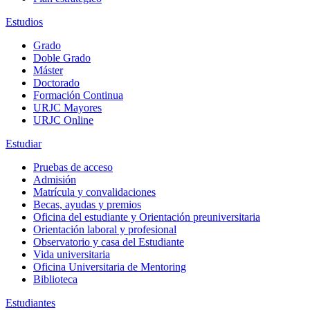
Estudios
Grado
Doble Grado
Máster
Doctorado
Formación Continua
URJC Mayores
URJC Online
Estudiar
Pruebas de acceso
Admisión
Matrícula y convalidaciones
Becas, ayudas y premios
Oficina del estudiante y Orientación preuniversitaria
Orientación laboral y profesional
Observatorio y casa del Estudiante
Vida universitaria
Oficina Universitaria de Mentoring
Biblioteca
Estudiantes