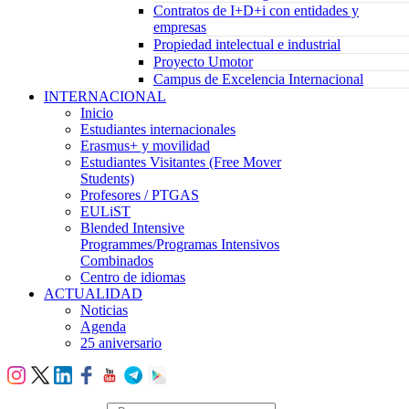
Contratos de I+D+i con entidades y
empresas
Propiedad intelectual e industrial
Proyecto Umotor
Campus de Excelencia Internacional
INTERNACIONAL
Inicio
Estudiantes internacionales
Erasmus+ y movilidad
Estudiantes Visitantes (Free Mover
Students)
Profesores / PTGAS
EULiST
Blended Intensive
Programmes/Programas Intensivos
Combinados
Centro de idiomas
ACTUALIDAD
Noticias
Agenda
25 aniversario