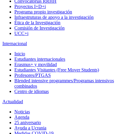
Convocatorias RRHH
Proyectos I+D+i
Programa propio investigación
Infraestruturas de apoyo a la investigación
Ética de la Investigación
Comisión de Investigación
UCC+i
Internacional
Inicio
Estudiantes internacionales
Erasmus+ y movilidad
Estudiantes Visitantes (Free Mover Students)
Profesores/PTGAS
Blended intensive programmes/Programas intensivos
combinados
Centro de idiomas
Actualidad
Noticias
Agenda
25 aniversario
Ayuda a Ucrania
Medidas COVID-19