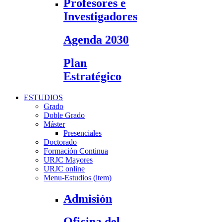
Profesores e
Investigadores
Agenda 2030
Plan
Estratégico
ESTUDIOS
Grado
Doble Grado
Máster
Presenciales
Doctorado
Formación Continua
URJC Mayores
URJC online
Menu-Estudios (item)
Admisión
Oficina del