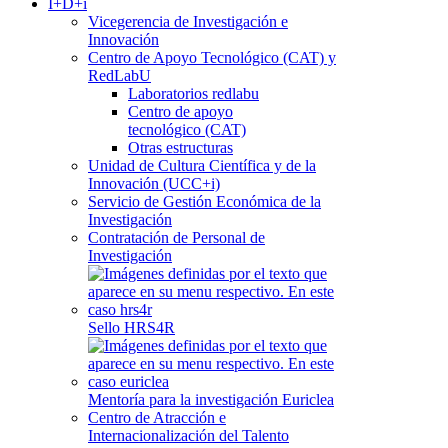
I+D+i
Vicegerencia de Investigación e
Innovación
Centro de Apoyo Tecnológico (CAT) y
RedLabU
Laboratorios redlabu
Centro de apoyo
tecnológico (CAT)
Otras estructuras
Unidad de Cultura Científica y de la
Innovación (UCC+i)
Servicio de Gestión Económica de la
Investigación
Contratación de Personal de
Investigación
Sello HRS4R
Mentoría para la investigación Euriclea
Centro de Atracción e
Internacionalización del Talento