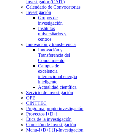
Investigador (CAIT)
Calendario de Convocatorias
Investigación
Grupos de
investigación
Institutos
universitarios y
centros
Innovación y transferencia
Innovación y
Transferencia del
Conocimiento
Campus de
excelencia
internacional energia
inteligente
Actualidad científica
Servicio de investigación
OPE
CINTTEC
Programa propio investigación
Proyectos I+D+i
Ética de la investigación
Comisión de Investigación
Menu-I+D+I (1)-Investigacion