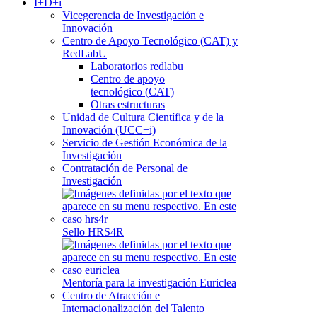
I+D+i
Vicegerencia de Investigación e
Innovación
Centro de Apoyo Tecnológico (CAT) y
RedLabU
Laboratorios redlabu
Centro de apoyo
tecnológico (CAT)
Otras estructuras
Unidad de Cultura Científica y de la
Innovación (UCC+i)
Servicio de Gestión Económica de la
Investigación
Contratación de Personal de
Investigación
Sello HRS4R
Mentoría para la investigación Euriclea
Centro de Atracción e
Internacionalización del Talento