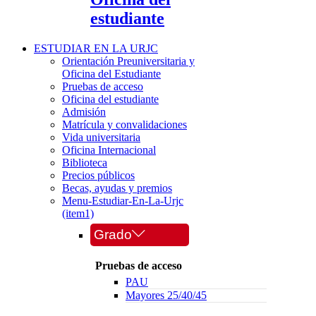
estudiante
ESTUDIAR EN LA URJC
Orientación Preuniversitaria y
Oficina del Estudiante
Pruebas de acceso
Oficina del estudiante
Admisión
Matrícula y convalidaciones
Vida universitaria
Oficina Internacional
Biblioteca
Precios públicos
Becas, ayudas y premios
Menu-Estudiar-En-La-Urjc
(item1)
Grado
Pruebas de acceso
PAU
Mayores 25/40/45