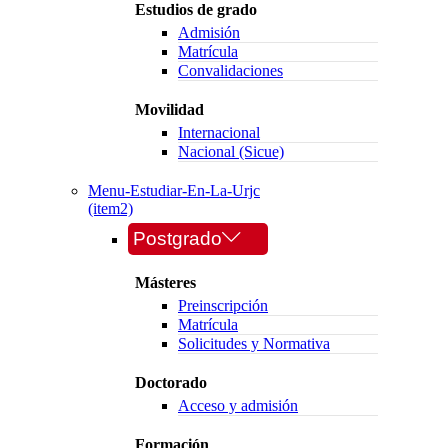
Estudios de grado
Admisión
Matrícula
Convalidaciones
Movilidad
Internacional
Nacional (Sicue)
Menu-Estudiar-En-La-Urjc
(item2)
Postgrado
Másteres
Preinscripción
Matrícula
Solicitudes y Normativa
Doctorado
Acceso y admisión
Formación