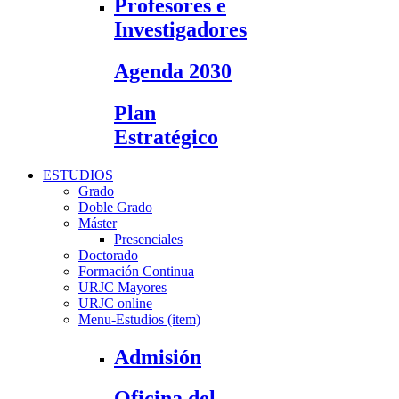
Profesores e
Investigadores
Agenda 2030
Plan
Estratégico
ESTUDIOS
Grado
Doble Grado
Máster
Presenciales
Doctorado
Formación Continua
URJC Mayores
URJC online
Menu-Estudios (item)
Admisión
Oficina del