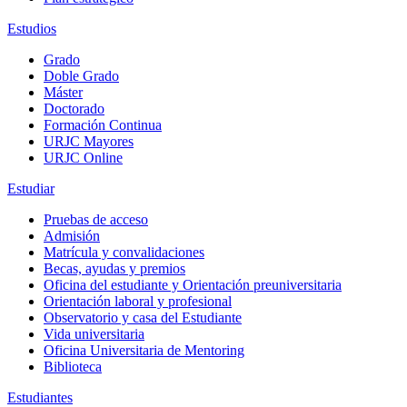
Estudios
Grado
Doble Grado
Máster
Doctorado
Formación Continua
URJC Mayores
URJC Online
Estudiar
Pruebas de acceso
Admisión
Matrícula y convalidaciones
Becas, ayudas y premios
Oficina del estudiante y Orientación preuniversitaria
Orientación laboral y profesional
Observatorio y casa del Estudiante
Vida universitaria
Oficina Universitaria de Mentoring
Biblioteca
Estudiantes