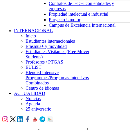
Contratos de I+D+i con entidades y
empresas
Propiedad intelectual e industrial
Proyecto Umotor
Campus de Excelencia Internacional
INTERNACIONAL
Inicio
Estudiantes internacionales
Erasmus+ y movilidad
Estudiantes Visitantes (Free Mover
Students)
Profesores / PTGAS
EULiST
Blended Intensive
Programmes/Programas Intensivos
Combinados
Centro de idiomas
ACTUALIDAD
Noticias
Agenda
25 aniversario