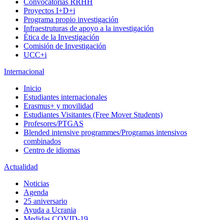
Convocatorias RRHH
Proyectos I+D+i
Programa propio investigación
Infraestruturas de apoyo a la investigación
Ética de la Investigación
Comisión de Investigación
UCC+i
Internacional
Inicio
Estudiantes internacionales
Erasmus+ y movilidad
Estudiantes Visitantes (Free Mover Students)
Profesores/PTGAS
Blended intensive programmes/Programas intensivos
combinados
Centro de idiomas
Actualidad
Noticias
Agenda
25 aniversario
Ayuda a Ucrania
Medidas COVID-19