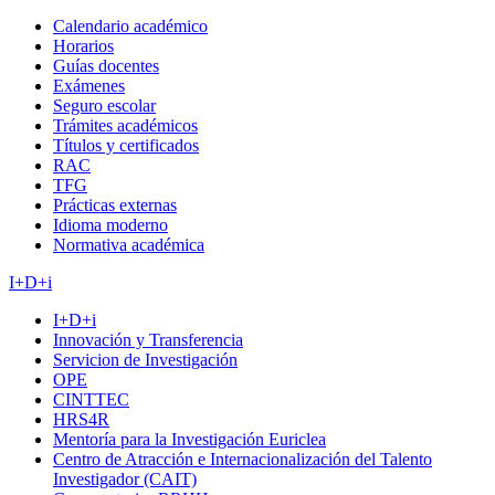
Calendario académico
Horarios
Guías docentes
Exámenes
Seguro escolar
Trámites académicos
Títulos y certificados
RAC
TFG
Prácticas externas
Idioma moderno
Normativa académica
I+D+i
I+D+i
Innovación y Transferencia
Servicion de Investigación
OPE
CINTTEC
HRS4R
Mentoría para la Investigación Euriclea
Centro de Atracción e Internacionalización del Talento
Investigador (CAIT)