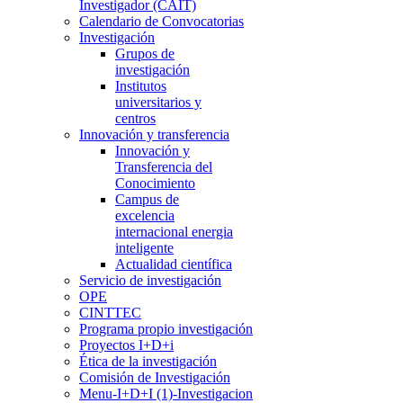
Investigador (CAIT)
Calendario de Convocatorias
Investigación
Grupos de
investigación
Institutos
universitarios y
centros
Innovación y transferencia
Innovación y
Transferencia del
Conocimiento
Campus de
excelencia
internacional energia
inteligente
Actualidad científica
Servicio de investigación
OPE
CINTTEC
Programa propio investigación
Proyectos I+D+i
Ética de la investigación
Comisión de Investigación
Menu-I+D+I (1)-Investigacion