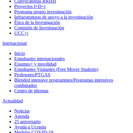
Convocatorias RRHH
Proyectos I+D+i
Programa propio investigación
Infraestruturas de apoyo a la investigación
Ética de la Investigación
Comisión de Investigación
UCC+i
Internacional
Inicio
Estudiantes internacionales
Erasmus+ y movilidad
Estudiantes Visitantes (Free Mover Students)
Profesores/PTGAS
Blended intensive programmes/Programas intensivos
combinados
Centro de idiomas
Actualidad
Noticias
Agenda
25 aniversario
Ayuda a Ucrania
Medidas COVID-19