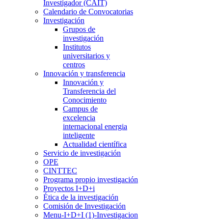
Investigador (CAIT)
Calendario de Convocatorias
Investigación
Grupos de
investigación
Institutos
universitarios y
centros
Innovación y transferencia
Innovación y
Transferencia del
Conocimiento
Campus de
excelencia
internacional energia
inteligente
Actualidad científica
Servicio de investigación
OPE
CINTTEC
Programa propio investigación
Proyectos I+D+i
Ética de la investigación
Comisión de Investigación
Menu-I+D+I (1)-Investigacion