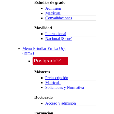
Estudios de grado
Admisión
Matrícula
Convalidaciones
Movilidad
Internacional
Nacional (Sicue)
Menu-Estudiar-En-La-Urjc
(item2)
Postgrado
Másteres
Preinscripción
Matrícula
Solicitudes y Normativa
Doctorado
Acceso y admisión
Formación