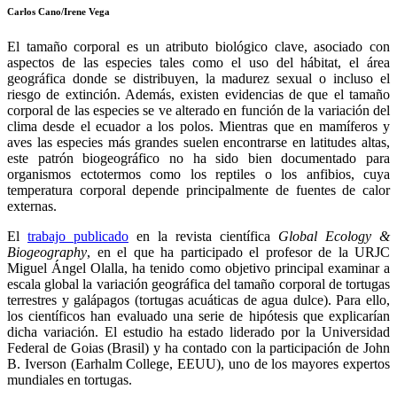
Carlos Cano/Irene Vega
El tamaño corporal es un atributo biológico clave, asociado con
aspectos de las especies tales como el uso del hábitat, el área
geográfica donde se distribuyen, la madurez sexual o incluso el
riesgo de extinción. Además, existen evidencias de que el tamaño
corporal de las especies se ve alterado en función de la variación del
clima desde el ecuador a los polos. Mientras que en mamíferos y
aves las especies más grandes suelen encontrarse en latitudes altas,
este patrón biogeográfico no ha sido bien documentado para
organismos ectotermos como los reptiles o los anfibios, cuya
temperatura corporal depende principalmente de fuentes de calor
externas.
El
trabajo publicado
en la revista científica
Global Ecology &
Biogeography
, en el que ha participado el profesor de la URJC
Miguel Ángel Olalla, ha tenido como objetivo principal examinar a
escala global la variación geográfica del tamaño corporal de tortugas
terrestres y galápagos (tortugas acuáticas de agua dulce). Para ello,
los científicos han evaluado una serie de hipótesis que explicarían
dicha variación. El estudio ha estado liderado por la Universidad
Federal de Goias (Brasil) y ha contado con la participación de John
B. Iverson (Earhalm College, EEUU), uno de los mayores expertos
mundiales en tortugas.