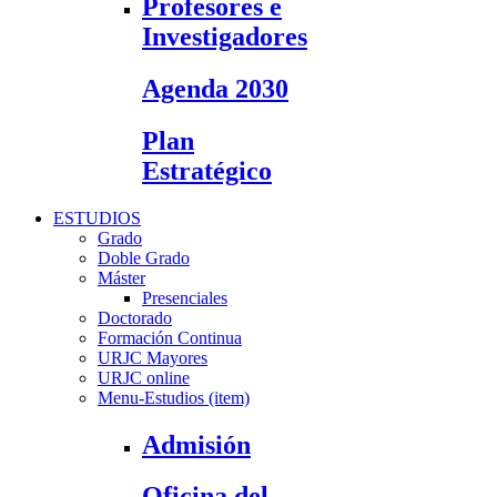
Profesores e
Investigadores
Agenda 2030
Plan
Estratégico
ESTUDIOS
Grado
Doble Grado
Máster
Presenciales
Doctorado
Formación Continua
URJC Mayores
URJC online
Menu-Estudios (item)
Admisión
Oficina del