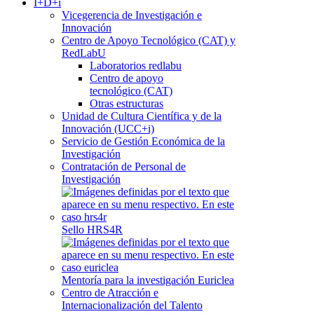
I+D+i
Vicegerencia de Investigación e
Innovación
Centro de Apoyo Tecnológico (CAT) y
RedLabU
Laboratorios redlabu
Centro de apoyo
tecnológico (CAT)
Otras estructuras
Unidad de Cultura Científica y de la
Innovación (UCC+i)
Servicio de Gestión Económica de la
Investigación
Contratación de Personal de
Investigación
Sello HRS4R
Mentoría para la investigación Euriclea
Centro de Atracción e
Internacionalización del Talento