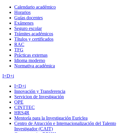
Calendario académico
Horarios
Guías docentes
Exámenes
Seguro escolar
Trámites académicos
Títulos y certificados
RAC
TFG
Prácticas externas
Idioma moderno
Normativa académica
I+D+i
I+D+i
Innovación y Transferencia
Servicion de Investigación
OPE
CINTTEC
HRS4R
Mentoría para la Investigación Euriclea
Centro de Atracción e Internacionalización del Talento
Investigador (CAIT)