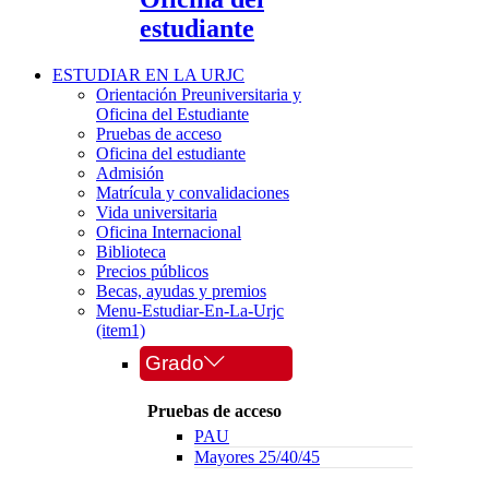
estudiante
ESTUDIAR EN LA URJC
Orientación Preuniversitaria y
Oficina del Estudiante
Pruebas de acceso
Oficina del estudiante
Admisión
Matrícula y convalidaciones
Vida universitaria
Oficina Internacional
Biblioteca
Precios públicos
Becas, ayudas y premios
Menu-Estudiar-En-La-Urjc
(item1)
Grado
Pruebas de acceso
PAU
Mayores 25/40/45