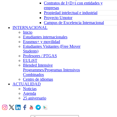
Contratos de I+D+i con entidades y
empresas
Propiedad intelectual e industrial
Proyecto Umotor
Campus de Excelencia Internacional
INTERNACIONAL
Inicio
Estudiantes internacionales
Erasmus+ y movilidad
Estudiantes Visitantes (Free Mover
Students)
Profesores / PTGAS
EULiST
Blended Intensive
Programmes/Programas Intensivos
Combinados
Centro de idiomas
ACTUALIDAD
Noticias
Agenda
25 aniversario