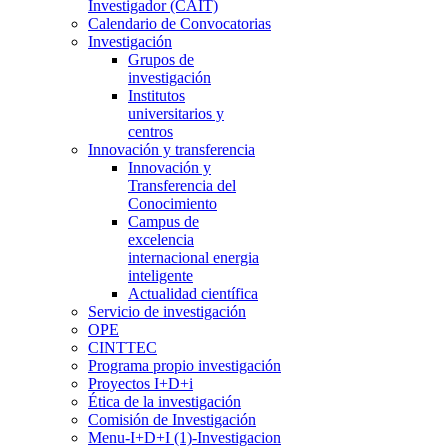
Investigador (CAIT)
Calendario de Convocatorias
Investigación
Grupos de
investigación
Institutos
universitarios y
centros
Innovación y transferencia
Innovación y
Transferencia del
Conocimiento
Campus de
excelencia
internacional energia
inteligente
Actualidad científica
Servicio de investigación
OPE
CINTTEC
Programa propio investigación
Proyectos I+D+i
Ética de la investigación
Comisión de Investigación
Menu-I+D+I (1)-Investigacion