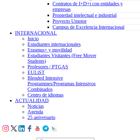
Contratos de I+D+i con entidades y
empresas
Propiedad intelectual e industrial
Proyecto Umotor
Campus de Excelencia Internacional
INTERNACIONAL
Inicio
Estudiantes internacionales
Erasmus+ y movilidad
Estudiantes Visitantes (Free Mover
Students)
Profesores / PTGAS
EULiST
Blended Intensive
Programmes/Programas Intensivos
Combinados
Centro de idiomas
ACTUALIDAD
Noticias
Agenda
25 aniversario