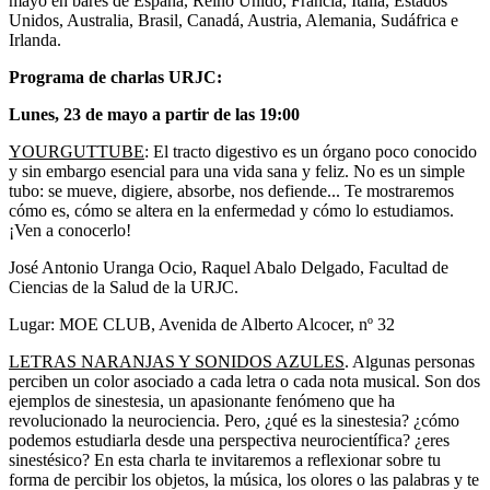
mayo en bares de España, Reino Unido, Francia, Italia, Estados
Unidos, Australia, Brasil, Canadá, Austria, Alemania, Sudáfrica e
Irlanda.
Programa de charlas URJC:
Lunes, 23 de mayo a partir de las 19:00
YOURGUTTUBE
: El tracto digestivo es un órgano poco conocido
y sin embargo esencial para una vida sana y feliz. No es un simple
tubo: se mueve, digiere, absorbe, nos defiende... Te mostraremos
cómo es, cómo se altera en la enfermedad y cómo lo estudiamos.
¡Ven a conocerlo!
José Antonio Uranga Ocio, Raquel Abalo Delgado, Facultad de
Ciencias de la Salud de la URJC.
Lugar: MOE CLUB, Avenida de Alberto Alcocer, nº 32
LETRAS NARANJAS Y SONIDOS AZULES
. Algunas personas
perciben un color asociado a cada letra o cada nota musical. Son dos
ejemplos de sinestesia, un apasionante fenómeno que ha
revolucionado la neurociencia. Pero, ¿qué es la sinestesia? ¿cómo
podemos estudiarla desde una perspectiva neurocientífica? ¿eres
sinestésico? En esta charla te invitaremos a reflexionar sobre tu
forma de percibir los objetos, la música, los olores o las palabras y te