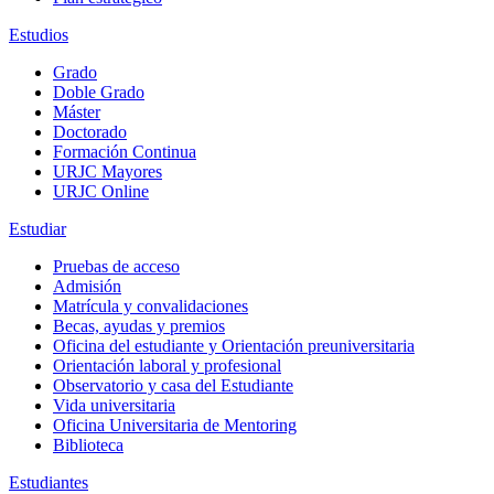
Estudios
Grado
Doble Grado
Máster
Doctorado
Formación Continua
URJC Mayores
URJC Online
Estudiar
Pruebas de acceso
Admisión
Matrícula y convalidaciones
Becas, ayudas y premios
Oficina del estudiante y Orientación preuniversitaria
Orientación laboral y profesional
Observatorio y casa del Estudiante
Vida universitaria
Oficina Universitaria de Mentoring
Biblioteca
Estudiantes