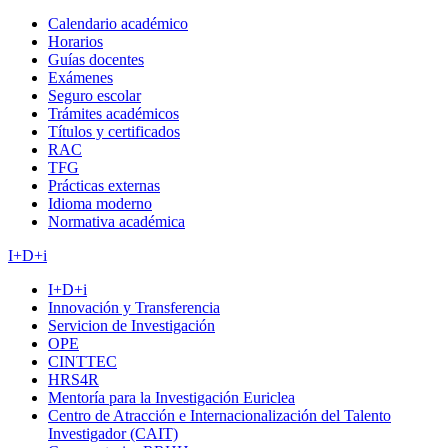
Calendario académico
Horarios
Guías docentes
Exámenes
Seguro escolar
Trámites académicos
Títulos y certificados
RAC
TFG
Prácticas externas
Idioma moderno
Normativa académica
I+D+i
I+D+i
Innovación y Transferencia
Servicion de Investigación
OPE
CINTTEC
HRS4R
Mentoría para la Investigación Euriclea
Centro de Atracción e Internacionalización del Talento
Investigador (CAIT)