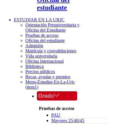
estudiante
ESTUDIAR EN LA URJC
Orientación Preuniversitaria y
Oficina del Estudiante
Pruebas de acceso
Oficina del estudiante
Admisión
Matrícula y convalidaciones
Vida universitaria
Oficina Internacional
Biblioteca
Precios públicos
Becas, ayudas y premios
Menu-Estudiar-En-La-Urjc
(item1)
Grado
Pruebas de acceso
PAU
Mayores 25/40/45