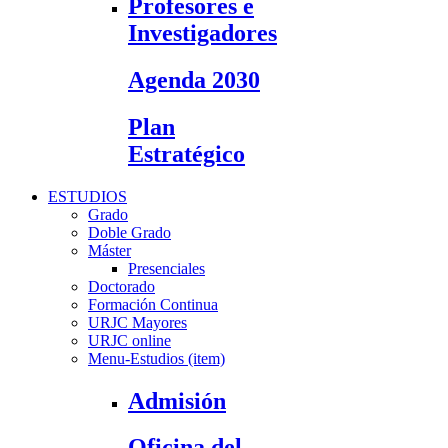
Profesores e
Investigadores
Agenda 2030
Plan
Estratégico
ESTUDIOS
Grado
Doble Grado
Máster
Presenciales
Doctorado
Formación Continua
URJC Mayores
URJC online
Menu-Estudios (item)
Admisión
Oficina del