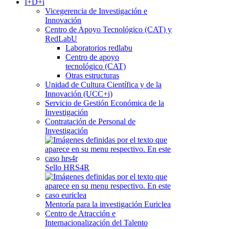
I+D+i
Vicegerencia de Investigación e
Innovación
Centro de Apoyo Tecnológico (CAT) y
RedLabU
Laboratorios redlabu
Centro de apoyo
tecnológico (CAT)
Otras estructuras
Unidad de Cultura Científica y de la
Innovación (UCC+i)
Servicio de Gestión Económica de la
Investigación
Contratación de Personal de
Investigación
Sello HRS4R
Mentoría para la investigación Euriclea
Centro de Atracción e
Internacionalización del Talento