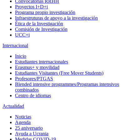
Convocatorias RRHH
Proyectos I+D+i
Programa propio investigación
Infraestruturas de apoyo a la investigación
Ética de la Investigación
Comisión de Investigación
UCC+i
Internacional
Inicio
Estudiantes internacionales
Erasmus+ y movilidad
Estudiantes Visitantes (Free Mover Students)
Profesores/PTGAS
Blended intensive programmes/Programas intensivos
combinados
Centro de idiomas
Actualidad
Noticias
Agenda
25 aniversario
Ayuda a Ucrania
Medidas COVID-19