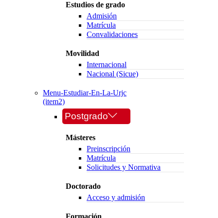
Estudios de grado
Admisión
Matrícula
Convalidaciones
Movilidad
Internacional
Nacional (Sicue)
Menu-Estudiar-En-La-Urjc
(item2)
Postgrado
Másteres
Preinscripción
Matrícula
Solicitudes y Normativa
Doctorado
Acceso y admisión
Formación