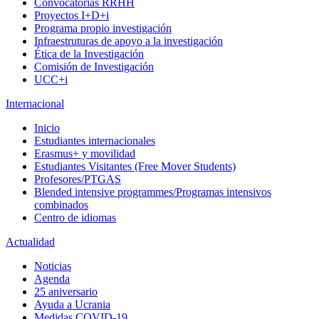
Convocatorias RRHH
Proyectos I+D+i
Programa propio investigación
Infraestruturas de apoyo a la investigación
Ética de la Investigación
Comisión de Investigación
UCC+i
Internacional
Inicio
Estudiantes internacionales
Erasmus+ y movilidad
Estudiantes Visitantes (Free Mover Students)
Profesores/PTGAS
Blended intensive programmes/Programas intensivos
combinados
Centro de idiomas
Actualidad
Noticias
Agenda
25 aniversario
Ayuda a Ucrania
Medidas COVID-19