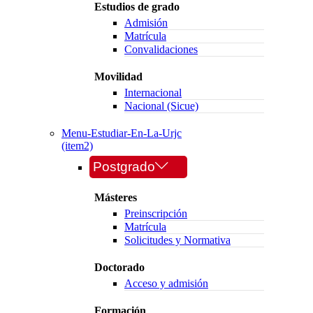
Estudios de grado
Admisión
Matrícula
Convalidaciones
Movilidad
Internacional
Nacional (Sicue)
Menu-Estudiar-En-La-Urjc
(item2)
Postgrado
Másteres
Preinscripción
Matrícula
Solicitudes y Normativa
Doctorado
Acceso y admisión
Formación