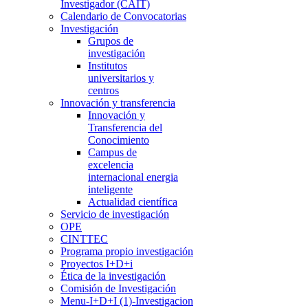
Investigador (CAIT)
Calendario de Convocatorias
Investigación
Grupos de
investigación
Institutos
universitarios y
centros
Innovación y transferencia
Innovación y
Transferencia del
Conocimiento
Campus de
excelencia
internacional energia
inteligente
Actualidad científica
Servicio de investigación
OPE
CINTTEC
Programa propio investigación
Proyectos I+D+i
Ética de la investigación
Comisión de Investigación
Menu-I+D+I (1)-Investigacion