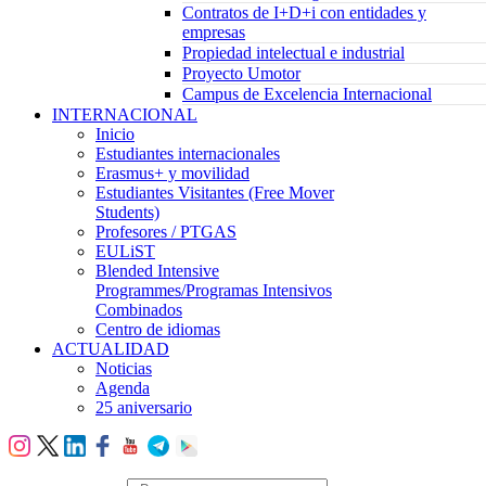
Contratos de I+D+i con entidades y
empresas
Propiedad intelectual e industrial
Proyecto Umotor
Campus de Excelencia Internacional
INTERNACIONAL
Inicio
Estudiantes internacionales
Erasmus+ y movilidad
Estudiantes Visitantes (Free Mover
Students)
Profesores / PTGAS
EULiST
Blended Intensive
Programmes/Programas Intensivos
Combinados
Centro de idiomas
ACTUALIDAD
Noticias
Agenda
25 aniversario