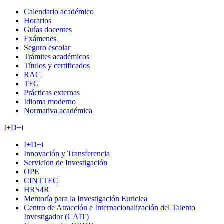
Calendario académico
Horarios
Guías docentes
Exámenes
Seguro escolar
Trámites académicos
Títulos y certificados
RAC
TFG
Prácticas externas
Idioma moderno
Normativa académica
I+D+i
I+D+i
Innovación y Transferencia
Servicion de Investigación
OPE
CINTTEC
HRS4R
Mentoría para la Investigación Euriclea
Centro de Atracción e Internacionalización del Talento
Investigador (CAIT)