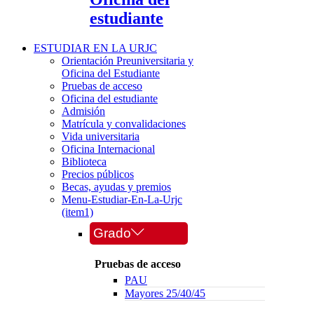
estudiante
ESTUDIAR EN LA URJC
Orientación Preuniversitaria y
Oficina del Estudiante
Pruebas de acceso
Oficina del estudiante
Admisión
Matrícula y convalidaciones
Vida universitaria
Oficina Internacional
Biblioteca
Precios públicos
Becas, ayudas y premios
Menu-Estudiar-En-La-Urjc
(item1)
Grado
Pruebas de acceso
PAU
Mayores 25/40/45