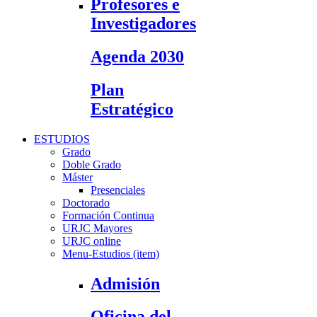
Profesores e
Investigadores
Agenda 2030
Plan
Estratégico
ESTUDIOS
Grado
Doble Grado
Máster
Presenciales
Doctorado
Formación Continua
URJC Mayores
URJC online
Menu-Estudios (item)
Admisión
Oficina del