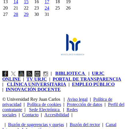
13
14
15
16
17
18
19
20
21
22
23
24
25
26
27
28
29
30
31
|
BIBLIOTECA
|
URJC
ONLINE
|
TV URJC
|
PORTAL DE TRANSPARENCIA
|
CLÍNICA UNIVERSITARIA
|
EMPLEO PÚBLICO
|
INNOVACIÓN DOCENTE
© Universidad Rey Juan Carlos
|
Aviso legal
|
Política de
privacidad
|
Política de cookies
|
Protección de datos
|
Perfil del
contratante
|
Sede Electrónica
|
Redes
sociales
|
Contacto
|
Accesibilidad
|
|
Buzón de sugerencias y quejas
|
Buzón del rector
|
Canal