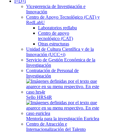
I+D+i
Vicegerencia de Investigación e
Innovación
Centro de Apoyo Tecnológico (CAT) y
RedLabU
Laboratorios redlabu
Centro de apoyo
tecnológico (CAT)
Otras estructuras
Unidad de Cultura Científica y de la
Innovación (UCC+i)
Servicio de Gestión Económica de la
Investigación
Contratación de Personal de
Investigación
Sello HRS4R
Mentoría para la investigación Euriclea
Centro de Atracción e
Internacionalización del Talento