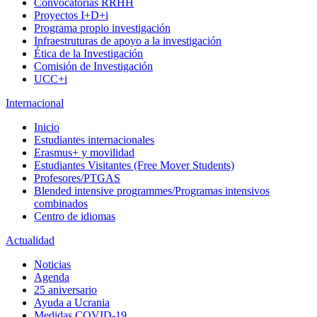
Convocatorias RRHH
Proyectos I+D+i
Programa propio investigación
Infraestruturas de apoyo a la investigación
Ética de la Investigación
Comisión de Investigación
UCC+i
Internacional
Inicio
Estudiantes internacionales
Erasmus+ y movilidad
Estudiantes Visitantes (Free Mover Students)
Profesores/PTGAS
Blended intensive programmes/Programas intensivos
combinados
Centro de idiomas
Actualidad
Noticias
Agenda
25 aniversario
Ayuda a Ucrania
Medidas COVID-19