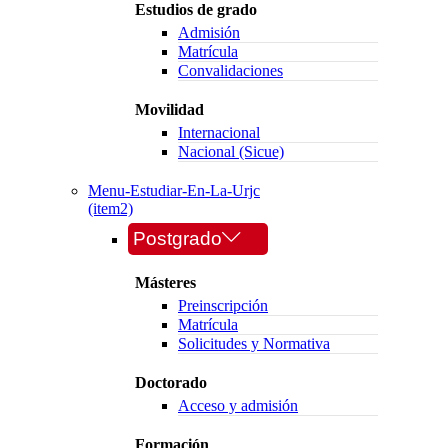
Estudios de grado
Admisión
Matrícula
Convalidaciones
Movilidad
Internacional
Nacional (Sicue)
Menu-Estudiar-En-La-Urjc
(item2)
Postgrado
Másteres
Preinscripción
Matrícula
Solicitudes y Normativa
Doctorado
Acceso y admisión
Formación