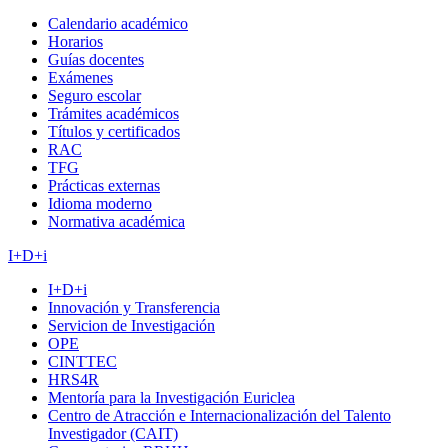
Calendario académico
Horarios
Guías docentes
Exámenes
Seguro escolar
Trámites académicos
Títulos y certificados
RAC
TFG
Prácticas externas
Idioma moderno
Normativa académica
I+D+i
I+D+i
Innovación y Transferencia
Servicion de Investigación
OPE
CINTTEC
HRS4R
Mentoría para la Investigación Euriclea
Centro de Atracción e Internacionalización del Talento
Investigador (CAIT)