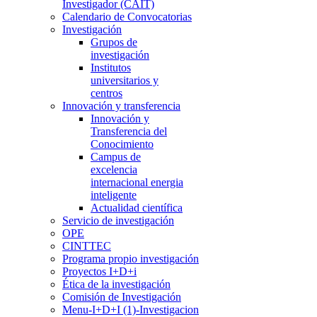
Investigador (CAIT)
Calendario de Convocatorias
Investigación
Grupos de
investigación
Institutos
universitarios y
centros
Innovación y transferencia
Innovación y
Transferencia del
Conocimiento
Campus de
excelencia
internacional energia
inteligente
Actualidad científica
Servicio de investigación
OPE
CINTTEC
Programa propio investigación
Proyectos I+D+i
Ética de la investigación
Comisión de Investigación
Menu-I+D+I (1)-Investigacion