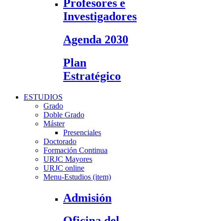
Profesores e
Investigadores
Agenda 2030
Plan
Estratégico
ESTUDIOS
Grado
Doble Grado
Máster
Presenciales
Doctorado
Formación Continua
URJC Mayores
URJC online
Menu-Estudios (item)
Admisión
Oficina del