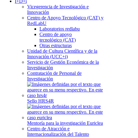
I+D+i
Vicegerencia de Investigación e
Innovación
Centro de Apoyo Tecnológico (CAT) y
RedLabU
Laboratorios redlabu
Centro de apoyo
tecnológico (CAT)
Otras estructuras
Unidad de Cultura Científica y de la
Innovación (UCC+i)
Servicio de Gestión Económica de la
Investigación
Contratación de Personal de
Investigación
Sello HRS4R
Mentoría para la investigación Euriclea
Centro de Atracción e
Internacionalización del Talento