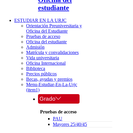
estudiante
ESTUDIAR EN LA URJC
Orientación Preuniversitaria y
Oficina del Estudiante
Pruebas de acceso
Oficina del estudiante
Admisión
Matrícula y convalidaciones
Vida universitaria
Oficina Internacional
Biblioteca
Precios públicos
Becas, ayudas y premios
Menu-Estudiar-En-La-Urjc
(item1)
Grado
Pruebas de acceso
PAU
Mayores 25/40/45