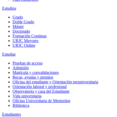
Estudios
Grado
Doble Grado
Máster
Doctorado
Formación Continua
URJC Mayores
URJC Online
Estudiar
Pruebas de acceso
Admisión
Matrícula y convalidaciones
Becas, ayudas y premios
Oficina del estudiante y Orientación preuniversitaria
Orientación laboral y profesional
Observatorio y casa del Estudiante
Vida universitaria
Oficina Universitaria de Mentoring
Biblioteca
Estudiantes