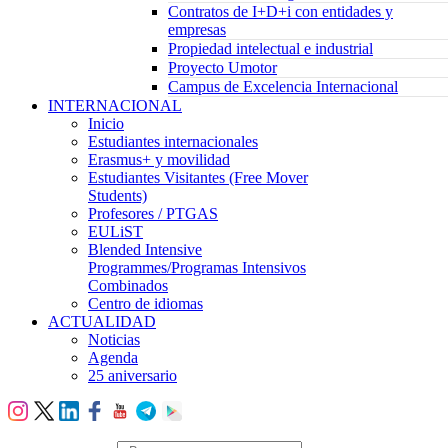
Contratos de I+D+i con entidades y
empresas
Propiedad intelectual e industrial
Proyecto Umotor
Campus de Excelencia Internacional
INTERNACIONAL
Inicio
Estudiantes internacionales
Erasmus+ y movilidad
Estudiantes Visitantes (Free Mover
Students)
Profesores / PTGAS
EULiST
Blended Intensive
Programmes/Programas Intensivos
Combinados
Centro de idiomas
ACTUALIDAD
Noticias
Agenda
25 aniversario