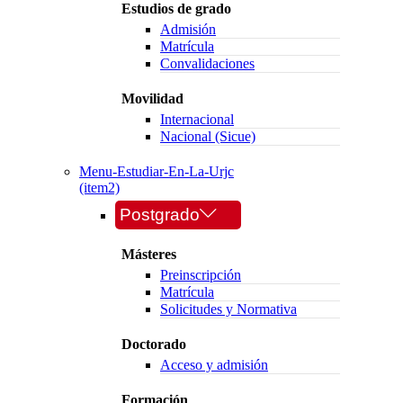
Estudios de grado
Admisión
Matrícula
Convalidaciones
Movilidad
Internacional
Nacional (Sicue)
Menu-Estudiar-En-La-Urjc
(item2)
Postgrado
Másteres
Preinscripción
Matrícula
Solicitudes y Normativa
Doctorado
Acceso y admisión
Formación