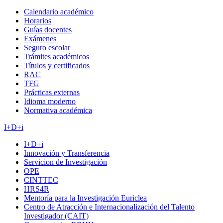
Calendario académico
Horarios
Guías docentes
Exámenes
Seguro escolar
Trámites académicos
Títulos y certificados
RAC
TFG
Prácticas externas
Idioma moderno
Normativa académica
I+D+i
I+D+i
Innovación y Transferencia
Servicion de Investigación
OPE
CINTTEC
HRS4R
Mentoría para la Investigación Euriclea
Centro de Atracción e Internacionalización del Talento
Investigador (CAIT)