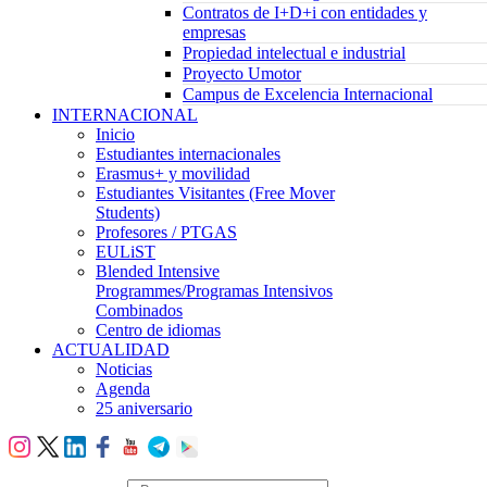
Contratos de I+D+i con entidades y
empresas
Propiedad intelectual e industrial
Proyecto Umotor
Campus de Excelencia Internacional
INTERNACIONAL
Inicio
Estudiantes internacionales
Erasmus+ y movilidad
Estudiantes Visitantes (Free Mover
Students)
Profesores / PTGAS
EULiST
Blended Intensive
Programmes/Programas Intensivos
Combinados
Centro de idiomas
ACTUALIDAD
Noticias
Agenda
25 aniversario