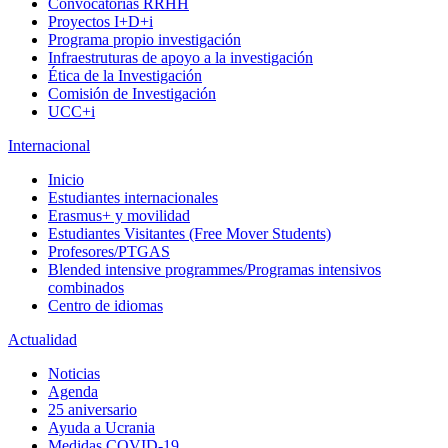
Convocatorias RRHH
Proyectos I+D+i
Programa propio investigación
Infraestruturas de apoyo a la investigación
Ética de la Investigación
Comisión de Investigación
UCC+i
Internacional
Inicio
Estudiantes internacionales
Erasmus+ y movilidad
Estudiantes Visitantes (Free Mover Students)
Profesores/PTGAS
Blended intensive programmes/Programas intensivos
combinados
Centro de idiomas
Actualidad
Noticias
Agenda
25 aniversario
Ayuda a Ucrania
Medidas COVID-19