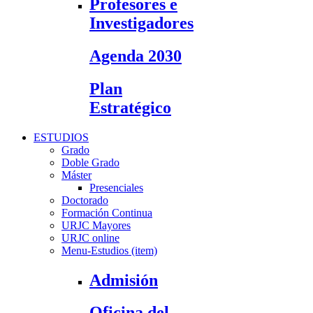
Profesores e
Investigadores
Agenda 2030
Plan
Estratégico
ESTUDIOS
Grado
Doble Grado
Máster
Presenciales
Doctorado
Formación Continua
URJC Mayores
URJC online
Menu-Estudios (item)
Admisión
Oficina del