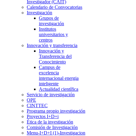
Investigador (CAIT)
Calendario de Convocatorias
Investigación
Grupos de
investigación
Institutos
universitarios y
centros
Innovación y transferencia
Innovación y
Transferencia del
Conocimiento
Campus de
excelencia
internacional energia
inteligente
Actualidad científica
Servicio de investigación
OPE
CINTTEC
Programa propio investigación
Proyectos I+D+i
Ética de la investigación
Comisión de Investigación
Menu-I+D+I (1)-Investigacion