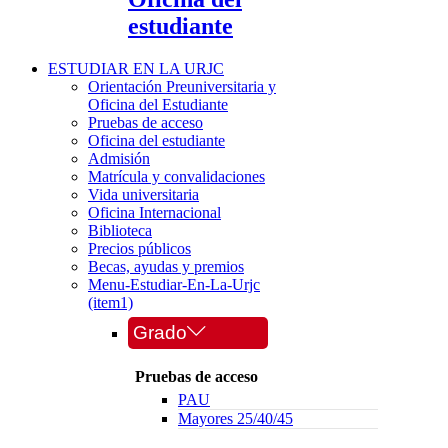
estudiante
ESTUDIAR EN LA URJC
Orientación Preuniversitaria y
Oficina del Estudiante
Pruebas de acceso
Oficina del estudiante
Admisión
Matrícula y convalidaciones
Vida universitaria
Oficina Internacional
Biblioteca
Precios públicos
Becas, ayudas y premios
Menu-Estudiar-En-La-Urjc
(item1)
Grado
Pruebas de acceso
PAU
Mayores 25/40/45