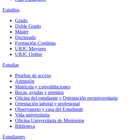
Estudios
Grado
Doble Grado
Máster
Doctorado
Formación Continua
URJC Mayores
URJC Online
Estudiar
Pruebas de acceso
Admisión
Matrícula y convalidaciones
Becas, ayudas y premios
Oficina del estudiante y Orientación preuniversitaria
Orientación laboral y profesional
Observatorio y casa del Estudiante
Vida universitaria
Oficina Universitaria de Mentoring
Biblioteca
Estudiantes