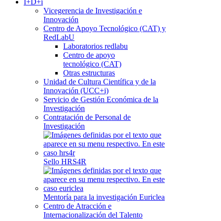
I+D+i
Vicegerencia de Investigación e
Innovación
Centro de Apoyo Tecnológico (CAT) y
RedLabU
Laboratorios redlabu
Centro de apoyo
tecnológico (CAT)
Otras estructuras
Unidad de Cultura Científica y de la
Innovación (UCC+i)
Servicio de Gestión Económica de la
Investigación
Contratación de Personal de
Investigación
Sello HRS4R
Mentoría para la investigación Euriclea
Centro de Atracción e
Internacionalización del Talento