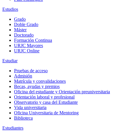
Estudios
Grado
Doble Grado
Máster
Doctorado
Formación Continua
URJC Mayores
URJC Online
Estudiar
Pruebas de acceso
Admisión
Matrícula y convalidaciones
Becas, ayudas y premios
Oficina del estudiante y Orientación preuniversitaria
Orientación laboral y profesional
Observatorio y casa del Estudiante
Vida universitaria
Oficina Universitaria de Mentoring
Biblioteca
Estudiantes