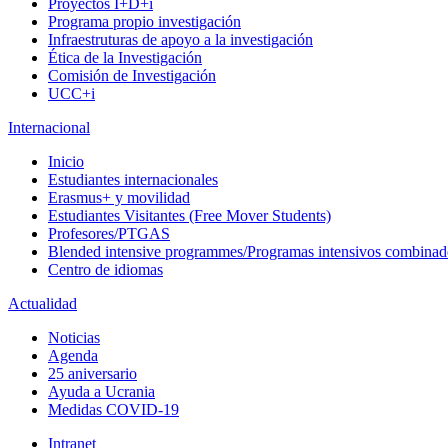
Proyectos I+D+i
Programa propio investigación
Infraestruturas de apoyo a la investigación
Ética de la Investigación
Comisión de Investigación
UCC+i
Internacional
Inicio
Estudiantes internacionales
Erasmus+ y movilidad
Estudiantes Visitantes (Free Mover Students)
Profesores/PTGAS
Blended intensive programmes/Programas intensivos combinad
Centro de idiomas
Actualidad
Noticias
Agenda
25 aniversario
Ayuda a Ucrania
Medidas COVID-19
Intranet