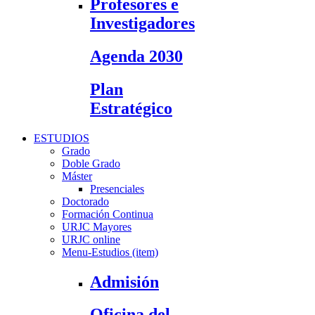
Profesores e
Investigadores
Agenda 2030
Plan
Estratégico
ESTUDIOS
Grado
Doble Grado
Máster
Presenciales
Doctorado
Formación Continua
URJC Mayores
URJC online
Menu-Estudios (item)
Admisión
Oficina del