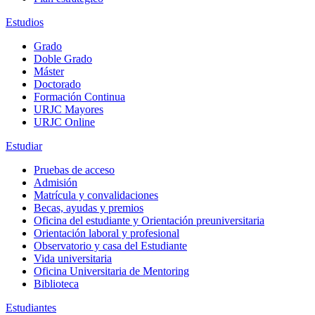
Estudios
Grado
Doble Grado
Máster
Doctorado
Formación Continua
URJC Mayores
URJC Online
Estudiar
Pruebas de acceso
Admisión
Matrícula y convalidaciones
Becas, ayudas y premios
Oficina del estudiante y Orientación preuniversitaria
Orientación laboral y profesional
Observatorio y casa del Estudiante
Vida universitaria
Oficina Universitaria de Mentoring
Biblioteca
Estudiantes