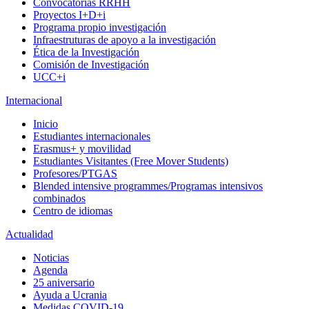
Convocatorias RRHH
Proyectos I+D+i
Programa propio investigación
Infraestruturas de apoyo a la investigación
Ética de la Investigación
Comisión de Investigación
UCC+i
Internacional
Inicio
Estudiantes internacionales
Erasmus+ y movilidad
Estudiantes Visitantes (Free Mover Students)
Profesores/PTGAS
Blended intensive programmes/Programas intensivos
combinados
Centro de idiomas
Actualidad
Noticias
Agenda
25 aniversario
Ayuda a Ucrania
Medidas COVID-19