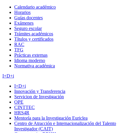
Calendario académico
Horarios
Guías docentes
Exámenes
Seguro escolar
Trámites académicos
Títulos y certificados
RAC
TFG
Prácticas externas
Idioma moderno
Normativa académica
I+D+i
I+D+i
Innovación y Transferencia
Servicion de Investigación
OPE
CINTTEC
HRS4R
Mentoría para la Investigación Euriclea
Centro de Atracción e Internacionalización del Talento
Investigador (CAIT)