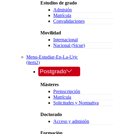
Estudios de grado
Admisión
Matrícula
Convalidaciones
Movilidad
Internacional
Nacional (Sicue)
Menu-Estudiar-En-La-Urjc
(item2)
Postgrado
Másteres
Preinscripción
Matrícula
Solicitudes y Normativa
Doctorado
Acceso y admisión
Formación