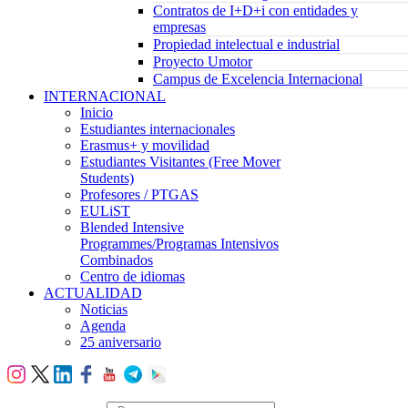
Contratos de I+D+i con entidades y
empresas
Propiedad intelectual e industrial
Proyecto Umotor
Campus de Excelencia Internacional
INTERNACIONAL
Inicio
Estudiantes internacionales
Erasmus+ y movilidad
Estudiantes Visitantes (Free Mover
Students)
Profesores / PTGAS
EULiST
Blended Intensive
Programmes/Programas Intensivos
Combinados
Centro de idiomas
ACTUALIDAD
Noticias
Agenda
25 aniversario