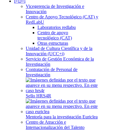
I+D+i
Vicegerencia de Investigación e
Innovación
Centro de Apoyo Tecnológico (CAT) y
RedLabU
Laboratorios redlabu
Centro de apoyo
tecnológico (CAT)
Otras estructuras
Unidad de Cultura Científica y de la
Innovación (UCC+i)
Servicio de Gestión Económica de la
Investigación
Contratación de Personal de
Investigación
Sello HRS4R
Mentoría para la investigación Euriclea
Centro de Atracción e
Internacionalización del Talento