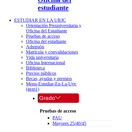
estudiante
ESTUDIAR EN LA URJC
Orientación Preuniversitaria y
Oficina del Estudiante
Pruebas de acceso
Oficina del estudiante
Admisión
Matrícula y convalidaciones
Vida universitaria
Oficina Internacional
Biblioteca
Precios públicos
Becas, ayudas y premios
Menu-Estudiar-En-La-Urjc
(item1)
Grado
Pruebas de acceso
PAU
Mayores 25/40/45