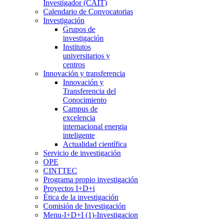
Investigador (CAIT)
Calendario de Convocatorias
Investigación
Grupos de
investigación
Institutos
universitarios y
centros
Innovación y transferencia
Innovación y
Transferencia del
Conocimiento
Campus de
excelencia
internacional energia
inteligente
Actualidad científica
Servicio de investigación
OPE
CINTTEC
Programa propio investigación
Proyectos I+D+i
Ética de la investigación
Comisión de Investigación
Menu-I+D+I (1)-Investigacion