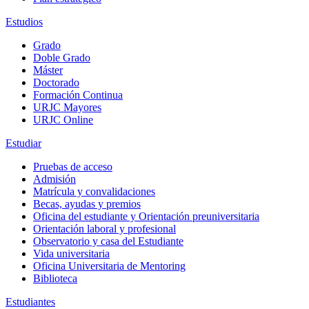
Estudios
Grado
Doble Grado
Máster
Doctorado
Formación Continua
URJC Mayores
URJC Online
Estudiar
Pruebas de acceso
Admisión
Matrícula y convalidaciones
Becas, ayudas y premios
Oficina del estudiante y Orientación preuniversitaria
Orientación laboral y profesional
Observatorio y casa del Estudiante
Vida universitaria
Oficina Universitaria de Mentoring
Biblioteca
Estudiantes