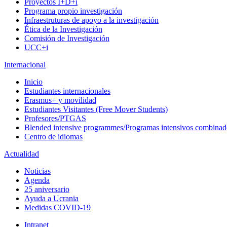
Proyectos I+D+i
Programa propio investigación
Infraestruturas de apoyo a la investigación
Ética de la Investigación
Comisión de Investigación
UCC+i
Internacional
Inicio
Estudiantes internacionales
Erasmus+ y movilidad
Estudiantes Visitantes (Free Mover Students)
Profesores/PTGAS
Blended intensive programmes/Programas intensivos combinad
Centro de idiomas
Actualidad
Noticias
Agenda
25 aniversario
Ayuda a Ucrania
Medidas COVID-19
Intranet