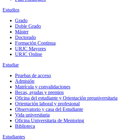
Estudios
Grado
Doble Grado
Máster
Doctorado
Formación Continua
URJC Mayores
URJC Online
Estudiar
Pruebas de acceso
Admisión
Matrícula y convalidaciones
Becas, ayudas y premios
Oficina del estudiante y Orientación preuniversitaria
Orientación laboral y profesional
Observatorio y casa del Estudiante
Vida universitaria
Oficina Universitaria de Mentoring
Biblioteca
Estudiantes