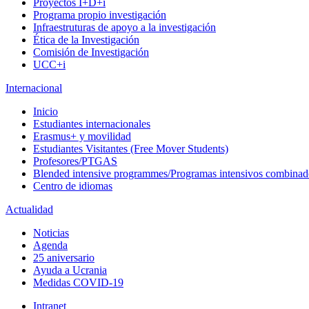
Proyectos I+D+i
Programa propio investigación
Infraestruturas de apoyo a la investigación
Ética de la Investigación
Comisión de Investigación
UCC+i
Internacional
Inicio
Estudiantes internacionales
Erasmus+ y movilidad
Estudiantes Visitantes (Free Mover Students)
Profesores/PTGAS
Blended intensive programmes/Programas intensivos combinad
Centro de idiomas
Actualidad
Noticias
Agenda
25 aniversario
Ayuda a Ucrania
Medidas COVID-19
Intranet