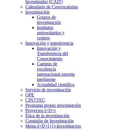
Investigador (CAIT)
Calendario de Convocatorias
Investigación
Grupos de
investigación
Institutos
universitarios y
centros
Innovación y transferencia
Innovación y
Transferencia del
Conocimiento
Campus de
excelencia
internacional energia
inteligente
Actualidad científica
Servicio de investigación
OPE
CINTTEC
Programa propio investigación
Proyectos I+D+i
Ética de la investigación
Comisión de Investigación
Menu-I+D+I (1)-Investigacion