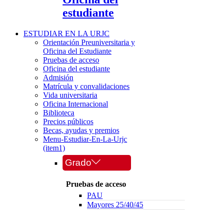
estudiante
ESTUDIAR EN LA URJC
Orientación Preuniversitaria y
Oficina del Estudiante
Pruebas de acceso
Oficina del estudiante
Admisión
Matrícula y convalidaciones
Vida universitaria
Oficina Internacional
Biblioteca
Precios públicos
Becas, ayudas y premios
Menu-Estudiar-En-La-Urjc
(item1)
Grado
Pruebas de acceso
PAU
Mayores 25/40/45