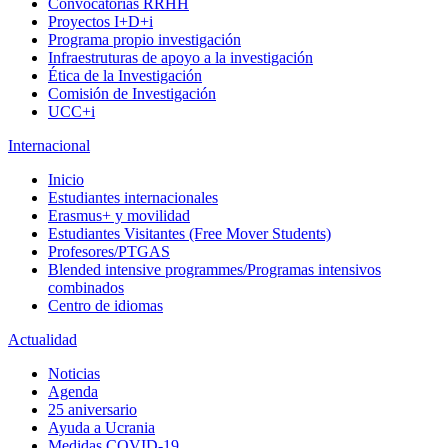
Convocatorias RRHH
Proyectos I+D+i
Programa propio investigación
Infraestruturas de apoyo a la investigación
Ética de la Investigación
Comisión de Investigación
UCC+i
Internacional
Inicio
Estudiantes internacionales
Erasmus+ y movilidad
Estudiantes Visitantes (Free Mover Students)
Profesores/PTGAS
Blended intensive programmes/Programas intensivos
combinados
Centro de idiomas
Actualidad
Noticias
Agenda
25 aniversario
Ayuda a Ucrania
Medidas COVID-19