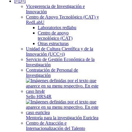
I+D+i
Vicegerencia de Investigación e
Innovación
Centro de Apoyo Tecnológico (CAT) y
RedLabU
Laboratorios redlabu
Centro de apoyo
tecnológico (CAT)
Otras estructuras
Unidad de Cultura Científica y de la
Innovación (UCC+i)
Servicio de Gestión Económica de la
Investigación
Contratación de Personal de
Investigación
Sello HRS4R
Mentoría para la investigación Euriclea
Centro de Atracción e
Internacionalización del Talento