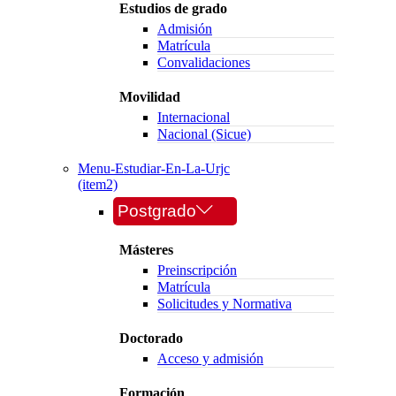
Estudios de grado
Admisión
Matrícula
Convalidaciones
Movilidad
Internacional
Nacional (Sicue)
Menu-Estudiar-En-La-Urjc
(item2)
Postgrado
Másteres
Preinscripción
Matrícula
Solicitudes y Normativa
Doctorado
Acceso y admisión
Formación