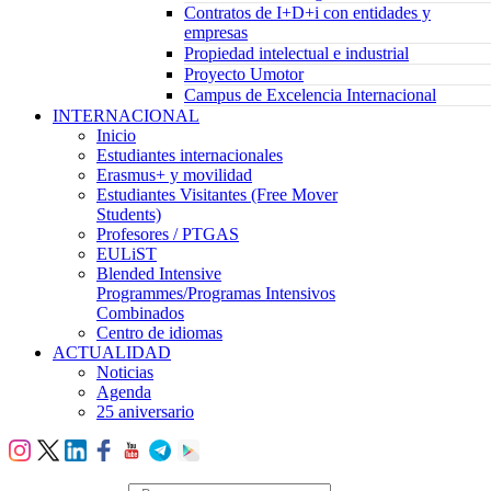
Contratos de I+D+i con entidades y
empresas
Propiedad intelectual e industrial
Proyecto Umotor
Campus de Excelencia Internacional
INTERNACIONAL
Inicio
Estudiantes internacionales
Erasmus+ y movilidad
Estudiantes Visitantes (Free Mover
Students)
Profesores / PTGAS
EULiST
Blended Intensive
Programmes/Programas Intensivos
Combinados
Centro de idiomas
ACTUALIDAD
Noticias
Agenda
25 aniversario