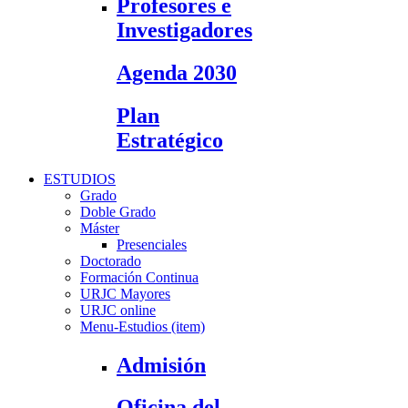
Profesores e
Investigadores
Agenda 2030
Plan
Estratégico
ESTUDIOS
Grado
Doble Grado
Máster
Presenciales
Doctorado
Formación Continua
URJC Mayores
URJC online
Menu-Estudios (item)
Admisión
Oficina del