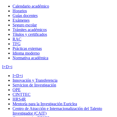
Calendario académico
Horarios
Guías docentes
Exámenes
Seguro escolar
Trámites académicos
Títulos y certificados
RAC
TFG
Prácticas externas
Idioma moderno
Normativa académica
I+D+i
I+D+i
Innovación y Transferencia
Servicion de Investigación
OPE
CINTTEC
HRS4R
Mentoría para la Investigación Euriclea
Centro de Atracción e Internacionalización del Talento
Investigador (CAIT)