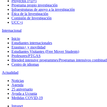
Proyectos I+D+i
Programa propio investigación
Infraestruturas de apoyo a la investigación
Ética de la Investigación
Comisión de Investigación
UCC+i
Internacional
Inicio
Estudiantes internacionales
Erasmus+ y movilidad
Estudiantes Visitantes (Free Mover Students)
Profesores/PTGAS
Blended intensive programmes/Programas intensivos combinad
Centro de idiomas
Actualidad
Noticias
Agenda
25 aniversario
Ayuda a Ucrania
Medidas COVID-19
Intranet