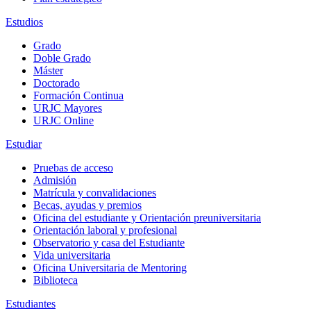
Estudios
Grado
Doble Grado
Máster
Doctorado
Formación Continua
URJC Mayores
URJC Online
Estudiar
Pruebas de acceso
Admisión
Matrícula y convalidaciones
Becas, ayudas y premios
Oficina del estudiante y Orientación preuniversitaria
Orientación laboral y profesional
Observatorio y casa del Estudiante
Vida universitaria
Oficina Universitaria de Mentoring
Biblioteca
Estudiantes