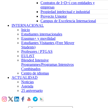
Contratos de I+D+i con entidades y
empresas
Propiedad intelectual e industrial
Proyecto Umotor
Campus de Excelencia Internacional
INTERNACIONAL
Inicio
Estudiantes internacionales
Erasmus+ y movilidad
Estudiantes Visitantes (Free Mover
Students)
Profesores / PTGAS
EULiST
Blended Intensive
Programmes/Programas Intensivos
Combinados
Centro de idiomas
ACTUALIDAD
Noticias
Agenda
25 aniversario