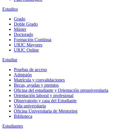
Estudios
Grado
Doble Grado
Máster
Doctorado
Formación Continua
URJC Mayores
URJC Online
Estudiar
Pruebas de acceso
Admisión
Matrícula y convalidaciones
Becas, ayudas y premios
Oficina del estudiante y Orientación preuniversitaria
Orientación laboral y profesional
Observatorio y casa del Estudiante
Vida universitaria
Oficina Universitaria de Mentoring
Biblioteca
Estudiantes