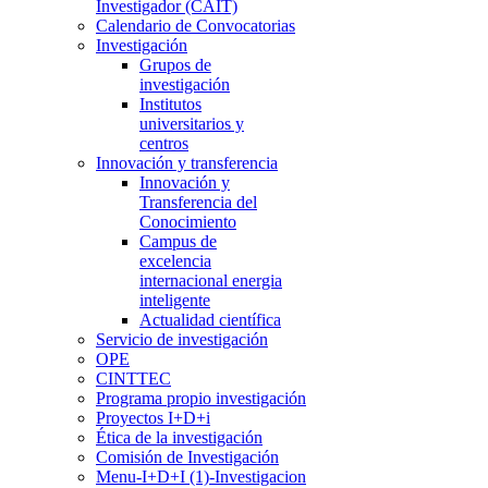
Investigador (CAIT)
Calendario de Convocatorias
Investigación
Grupos de
investigación
Institutos
universitarios y
centros
Innovación y transferencia
Innovación y
Transferencia del
Conocimiento
Campus de
excelencia
internacional energia
inteligente
Actualidad científica
Servicio de investigación
OPE
CINTTEC
Programa propio investigación
Proyectos I+D+i
Ética de la investigación
Comisión de Investigación
Menu-I+D+I (1)-Investigacion