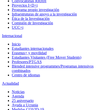
Convocatorias RRHH
Proyectos I+D+i
Programa propio investigación
Infraestruturas de apoyo a la investigación
Ética de la Investigación
Comisión de Investigación
UCC+i
Internacional
Inicio
Estudiantes internacionales
Erasmus+ y movilidad
Estudiantes Visitantes (Free Mover Students)
Profesores/PTGAS
Blended intensive programmes/Programas intensivos
combinados
Centro de idiomas
Actualidad
Noticias
Agenda
25 aniversario
Ayuda a Ucrania
Medidas COVID-19