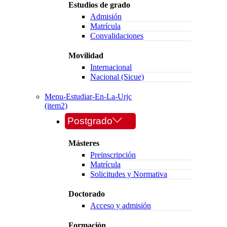
Estudios de grado
Admisión
Matrícula
Convalidaciones
Movilidad
Internacional
Nacional (Sicue)
Menu-Estudiar-En-La-Urjc
(item2)
Postgrado
Másteres
Preinscripción
Matrícula
Solicitudes y Normativa
Doctorado
Acceso y admisión
Formación