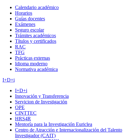
Calendario académico
Horarios
Guías docentes
Exámenes
Seguro escolar
Trámites académicos
Títulos y certificados
RAC
TFG
Prácticas externas
Idioma moderno
Normativa académica
I+D+i
I+D+i
Innovación y Transferencia
Servicion de Investigación
OPE
CINTTEC
HRS4R
Mentoría para la Investigación Euriclea
Centro de Atracción e Internacionalización del Talento
Investigador (CAIT)