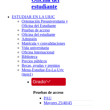
estudiante
ESTUDIAR EN LA URJC
Orientación Preuniversitaria y
Oficina del Estudiante
Pruebas de acceso
Oficina del estudiante
Admisión
Matrícula y convalidaciones
Vida universitaria
Oficina Internacional
Biblioteca
Precios públicos
Becas, ayudas y premios
Menu-Estudiar-En-La-Urjc
(item1)
Grado
Pruebas de acceso
PAU
Mayores 25/40/45