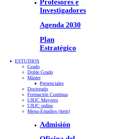
Profesores e
Investigadores
Agenda 2030
Plan
Estratégico
ESTUDIOS
Grado
Doble Grado
Máster
Presenciales
Doctorado
Formación Continua
URJC Mayores
URJC online
Menu-Estudios (item)
Admisión
Oficina del