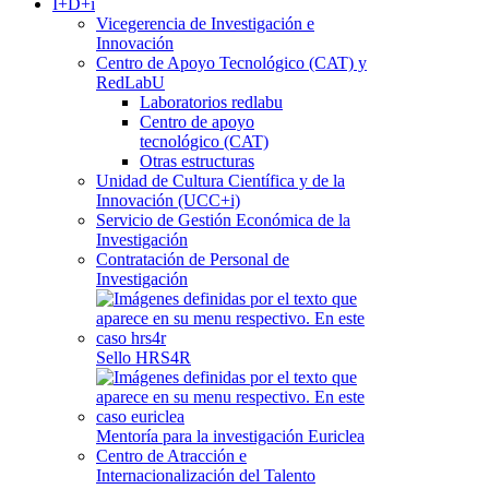
I+D+i
Vicegerencia de Investigación e
Innovación
Centro de Apoyo Tecnológico (CAT) y
RedLabU
Laboratorios redlabu
Centro de apoyo
tecnológico (CAT)
Otras estructuras
Unidad de Cultura Científica y de la
Innovación (UCC+i)
Servicio de Gestión Económica de la
Investigación
Contratación de Personal de
Investigación
Sello HRS4R
Mentoría para la investigación Euriclea
Centro de Atracción e
Internacionalización del Talento