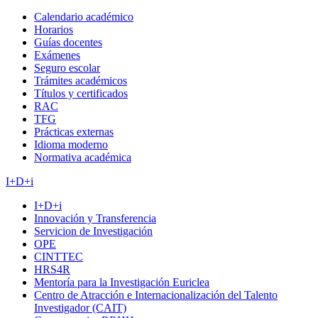
Calendario académico
Horarios
Guías docentes
Exámenes
Seguro escolar
Trámites académicos
Títulos y certificados
RAC
TFG
Prácticas externas
Idioma moderno
Normativa académica
I+D+i
I+D+i
Innovación y Transferencia
Servicion de Investigación
OPE
CINTTEC
HRS4R
Mentoría para la Investigación Euriclea
Centro de Atracción e Internacionalización del Talento
Investigador (CAIT)