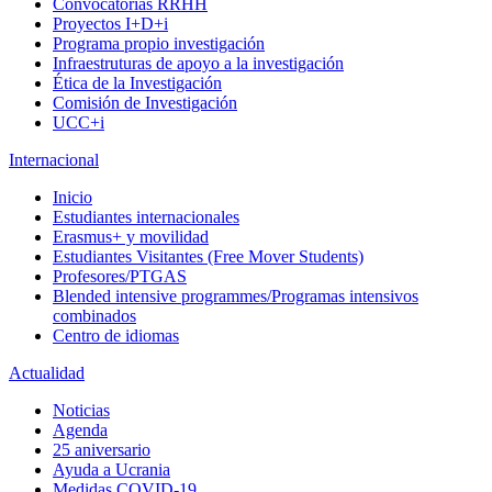
Convocatorias RRHH
Proyectos I+D+i
Programa propio investigación
Infraestruturas de apoyo a la investigación
Ética de la Investigación
Comisión de Investigación
UCC+i
Internacional
Inicio
Estudiantes internacionales
Erasmus+ y movilidad
Estudiantes Visitantes (Free Mover Students)
Profesores/PTGAS
Blended intensive programmes/Programas intensivos
combinados
Centro de idiomas
Actualidad
Noticias
Agenda
25 aniversario
Ayuda a Ucrania
Medidas COVID-19