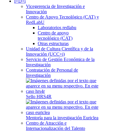
I+D+i
Vicegerencia de Investigación e
Innovación
Centro de Apoyo Tecnológico (CAT) y
RedLabU
Laboratorios redlabu
Centro de apoyo
tecnológico (CAT)
Otras estructuras
Unidad de Cultura Científica y de la
Innovación (UCC+i)
Servicio de Gestión Económica de la
Investigación
Contratación de Personal de
Investigación
Sello HRS4R
Mentoría para la investigación Euriclea
Centro de Atracción e
Internacionalización del Talento