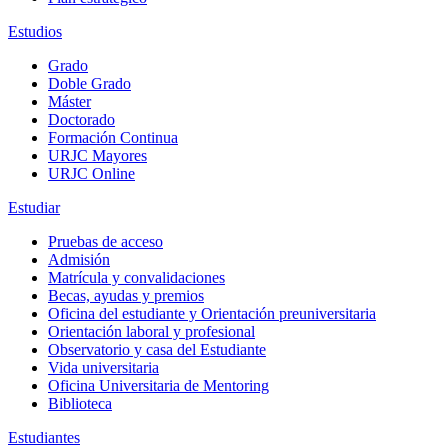
Estudios
Grado
Doble Grado
Máster
Doctorado
Formación Continua
URJC Mayores
URJC Online
Estudiar
Pruebas de acceso
Admisión
Matrícula y convalidaciones
Becas, ayudas y premios
Oficina del estudiante y Orientación preuniversitaria
Orientación laboral y profesional
Observatorio y casa del Estudiante
Vida universitaria
Oficina Universitaria de Mentoring
Biblioteca
Estudiantes