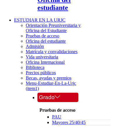
estudiante
ESTUDIAR EN LA URJC
Orientación Preuniversitaria y
Oficina del Estudiante
Pruebas de acceso
Oficina del estudiante
Admisión
Matrícula y convalidaciones
Vida universitaria
Oficina Internacional
Biblioteca
Precios públicos
Becas, ayudas y premios
Menu-Estudiar-En-La-Urjc
(item1)
Grado
Pruebas de acceso
PAU
Mayores 25/40/45