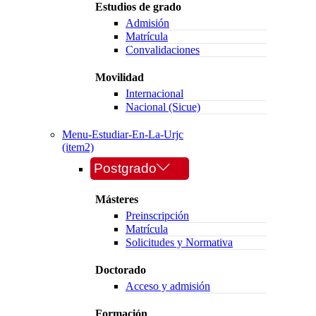
Estudios de grado
Admisión
Matrícula
Convalidaciones
Movilidad
Internacional
Nacional (Sicue)
Menu-Estudiar-En-La-Urjc
(item2)
Postgrado
Másteres
Preinscripción
Matrícula
Solicitudes y Normativa
Doctorado
Acceso y admisión
Formación