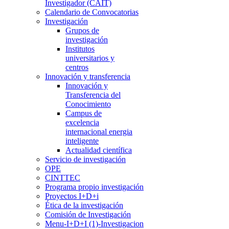
Investigador (CAIT)
Calendario de Convocatorias
Investigación
Grupos de
investigación
Institutos
universitarios y
centros
Innovación y transferencia
Innovación y
Transferencia del
Conocimiento
Campus de
excelencia
internacional energia
inteligente
Actualidad científica
Servicio de investigación
OPE
CINTTEC
Programa propio investigación
Proyectos I+D+i
Ética de la investigación
Comisión de Investigación
Menu-I+D+I (1)-Investigacion