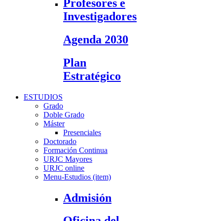
Profesores e
Investigadores
Agenda 2030
Plan
Estratégico
ESTUDIOS
Grado
Doble Grado
Máster
Presenciales
Doctorado
Formación Continua
URJC Mayores
URJC online
Menu-Estudios (item)
Admisión
Oficina del