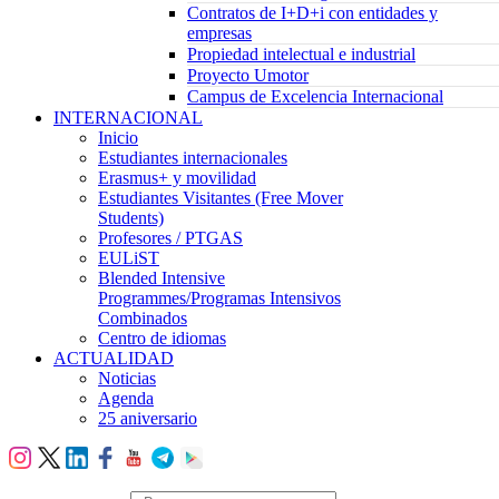
Contratos de I+D+i con entidades y
empresas
Propiedad intelectual e industrial
Proyecto Umotor
Campus de Excelencia Internacional
INTERNACIONAL
Inicio
Estudiantes internacionales
Erasmus+ y movilidad
Estudiantes Visitantes (Free Mover
Students)
Profesores / PTGAS
EULiST
Blended Intensive
Programmes/Programas Intensivos
Combinados
Centro de idiomas
ACTUALIDAD
Noticias
Agenda
25 aniversario