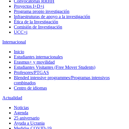
Convocatorias RRHH
Proyectos I+D+i
Programa propio investigación
Infraestruturas de apoyo a la investigación
Ética de la Investigación
Comisión de Investigación
UCC+i
Internacional
Inicio
Estudiantes internacionales
Erasmus+ y movilidad
Estudiantes Visitantes (Free Mover Students)
Profesores/PTGAS
Blended intensive programmes/Programas intensivos
combinados
Centro de idiomas
Actualidad
Noticias
Agenda
25 aniversario
Ayuda a Ucrania
Medidas COVID-19