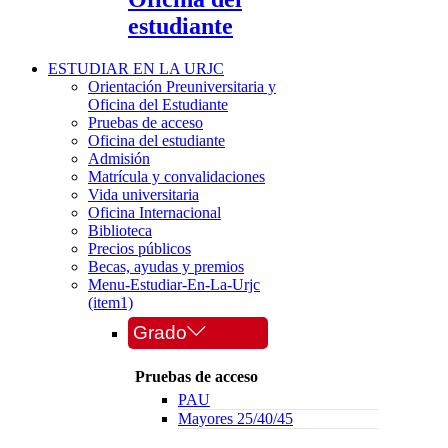
estudiante
ESTUDIAR EN LA URJC
Orientación Preuniversitaria y
Oficina del Estudiante
Pruebas de acceso
Oficina del estudiante
Admisión
Matrícula y convalidaciones
Vida universitaria
Oficina Internacional
Biblioteca
Precios públicos
Becas, ayudas y premios
Menu-Estudiar-En-La-Urjc
(item1)
Grado
Pruebas de acceso
PAU
Mayores 25/40/45