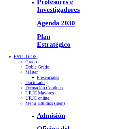
Profesores e
Investigadores
Agenda 2030
Plan
Estratégico
ESTUDIOS
Grado
Doble Grado
Máster
Presenciales
Doctorado
Formación Continua
URJC Mayores
URJC online
Menu-Estudios (item)
Admisión
Oficina del