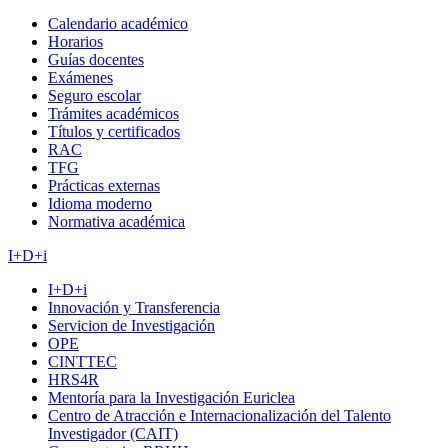
Calendario académico
Horarios
Guías docentes
Exámenes
Seguro escolar
Trámites académicos
Títulos y certificados
RAC
TFG
Prácticas externas
Idioma moderno
Normativa académica
I+D+i
I+D+i
Innovación y Transferencia
Servicion de Investigación
OPE
CINTTEC
HRS4R
Mentoría para la Investigación Euriclea
Centro de Atracción e Internacionalización del Talento
Investigador (CAIT)