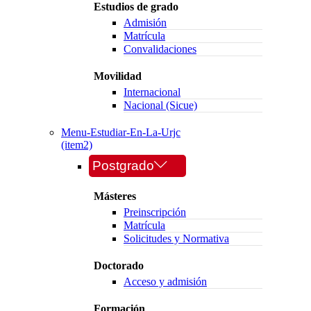
Estudios de grado
Admisión
Matrícula
Convalidaciones
Movilidad
Internacional
Nacional (Sicue)
Menu-Estudiar-En-La-Urjc
(item2)
Postgrado
Másteres
Preinscripción
Matrícula
Solicitudes y Normativa
Doctorado
Acceso y admisión
Formación