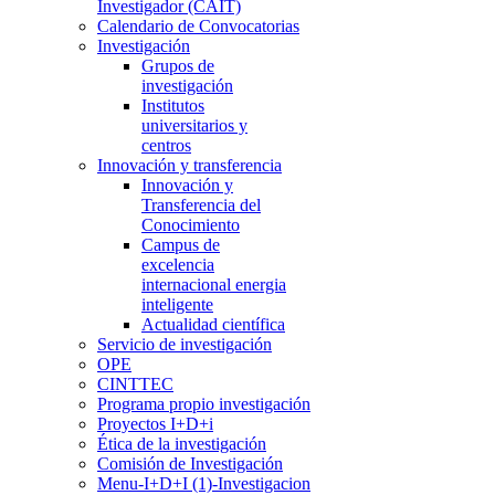
Investigador (CAIT)
Calendario de Convocatorias
Investigación
Grupos de
investigación
Institutos
universitarios y
centros
Innovación y transferencia
Innovación y
Transferencia del
Conocimiento
Campus de
excelencia
internacional energia
inteligente
Actualidad científica
Servicio de investigación
OPE
CINTTEC
Programa propio investigación
Proyectos I+D+i
Ética de la investigación
Comisión de Investigación
Menu-I+D+I (1)-Investigacion