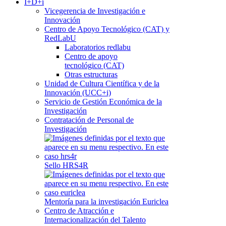
I+D+i
Vicegerencia de Investigación e
Innovación
Centro de Apoyo Tecnológico (CAT) y
RedLabU
Laboratorios redlabu
Centro de apoyo
tecnológico (CAT)
Otras estructuras
Unidad de Cultura Científica y de la
Innovación (UCC+i)
Servicio de Gestión Económica de la
Investigación
Contratación de Personal de
Investigación
Sello HRS4R
Mentoría para la investigación Euriclea
Centro de Atracción e
Internacionalización del Talento