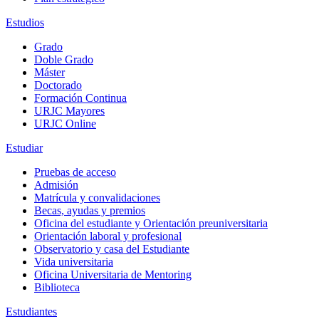
Estudios
Grado
Doble Grado
Máster
Doctorado
Formación Continua
URJC Mayores
URJC Online
Estudiar
Pruebas de acceso
Admisión
Matrícula y convalidaciones
Becas, ayudas y premios
Oficina del estudiante y Orientación preuniversitaria
Orientación laboral y profesional
Observatorio y casa del Estudiante
Vida universitaria
Oficina Universitaria de Mentoring
Biblioteca
Estudiantes