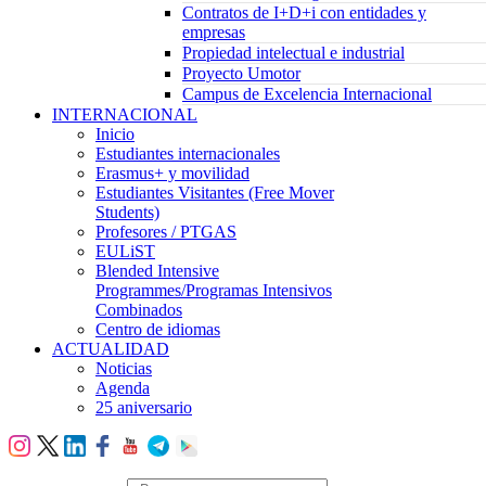
Contratos de I+D+i con entidades y
empresas
Propiedad intelectual e industrial
Proyecto Umotor
Campus de Excelencia Internacional
INTERNACIONAL
Inicio
Estudiantes internacionales
Erasmus+ y movilidad
Estudiantes Visitantes (Free Mover
Students)
Profesores / PTGAS
EULiST
Blended Intensive
Programmes/Programas Intensivos
Combinados
Centro de idiomas
ACTUALIDAD
Noticias
Agenda
25 aniversario