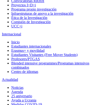
Convocatorias RRHH
Proyectos I+D+i
Programa propio investigación
Infraestruturas de apoyo a la investigación
Ética de la Investigación
Comisión de Investigación
UCC+i
Internacional
Inicio
Estudiantes internacionales
Erasmus+ y movilidad
Estudiantes Visitantes (Free Mover Students)
Profesores/PTGAS
Blended intensive programmes/Programas intensivos
combinados
Centro de idiomas
Actualidad
Noticias
Agenda
25 aniversario
Ayuda a Ucrania
Medidas COVID-19