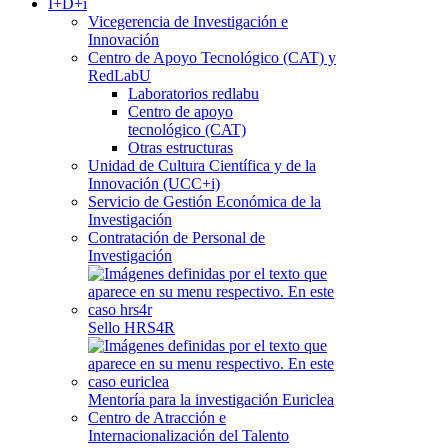
I+D+i
Vicegerencia de Investigación e
Innovación
Centro de Apoyo Tecnológico (CAT) y
RedLabU
Laboratorios redlabu
Centro de apoyo
tecnológico (CAT)
Otras estructuras
Unidad de Cultura Científica y de la
Innovación (UCC+i)
Servicio de Gestión Económica de la
Investigación
Contratación de Personal de
Investigación
Sello HRS4R
Mentoría para la investigación Euriclea
Centro de Atracción e
Internacionalización del Talento