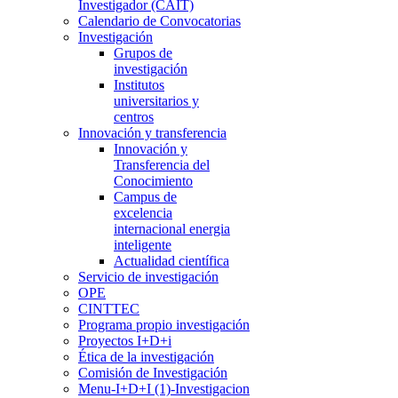
Investigador (CAIT)
Calendario de Convocatorias
Investigación
Grupos de
investigación
Institutos
universitarios y
centros
Innovación y transferencia
Innovación y
Transferencia del
Conocimiento
Campus de
excelencia
internacional energia
inteligente
Actualidad científica
Servicio de investigación
OPE
CINTTEC
Programa propio investigación
Proyectos I+D+i
Ética de la investigación
Comisión de Investigación
Menu-I+D+I (1)-Investigacion