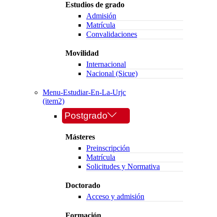
Estudios de grado
Admisión
Matrícula
Convalidaciones
Movilidad
Internacional
Nacional (Sicue)
Menu-Estudiar-En-La-Urjc
(item2)
Postgrado
Másteres
Preinscripción
Matrícula
Solicitudes y Normativa
Doctorado
Acceso y admisión
Formación