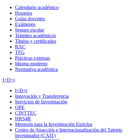
Calendario académico
Horarios
Guías docentes
Exámenes
Seguro escolar
Trámites académicos
Títulos y certificados
RAC
TFG
Prácticas externas
Idioma moderno
Normativa académica
I+D+i
I+D+i
Innovación y Transferencia
Servicion de Investigación
OPE
CINTTEC
HRS4R
Mentoría para la Investigación Euriclea
Centro de Atracción e Internacionalización del Talento
Investigador (CAIT)