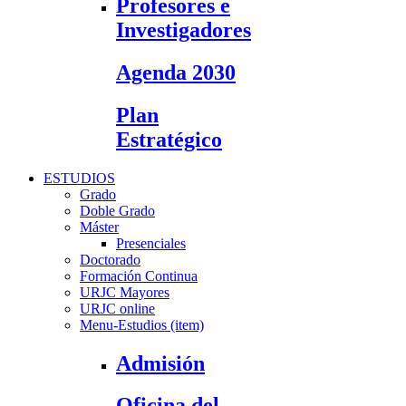
Profesores e
Investigadores
Agenda 2030
Plan
Estratégico
ESTUDIOS
Grado
Doble Grado
Máster
Presenciales
Doctorado
Formación Continua
URJC Mayores
URJC online
Menu-Estudios (item)
Admisión
Oficina del