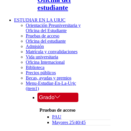
estudiante
ESTUDIAR EN LA URJC
Orientación Preuniversitaria y
Oficina del Estudiante
Pruebas de acceso
Oficina del estudiante
Admisión
Matrícula y convalidaciones
Vida universitaria
Oficina Internacional
Biblioteca
Precios públicos
Becas, ayudas y premios
Menu-Estudiar-En-La-Urjc
(item1)
Grado
Pruebas de acceso
PAU
Mayores 25/40/45