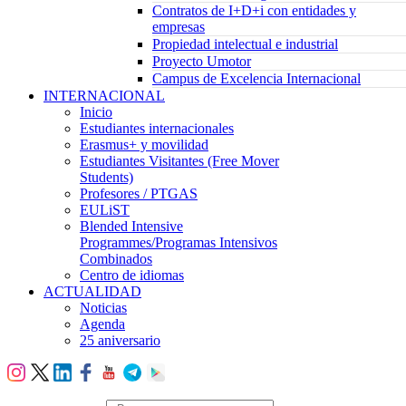
Contratos de I+D+i con entidades y
empresas
Propiedad intelectual e industrial
Proyecto Umotor
Campus de Excelencia Internacional
INTERNACIONAL
Inicio
Estudiantes internacionales
Erasmus+ y movilidad
Estudiantes Visitantes (Free Mover
Students)
Profesores / PTGAS
EULiST
Blended Intensive
Programmes/Programas Intensivos
Combinados
Centro de idiomas
ACTUALIDAD
Noticias
Agenda
25 aniversario