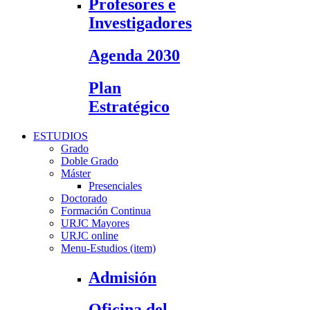
Profesores e
Investigadores
Agenda 2030
Plan
Estratégico
ESTUDIOS
Grado
Doble Grado
Máster
Presenciales
Doctorado
Formación Continua
URJC Mayores
URJC online
Menu-Estudios (item)
Admisión
Oficina del