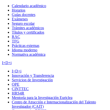
Calendario académico
Horarios
Guías docentes
Exámenes
Seguro escolar
Trámites académicos
Títulos y certificados
RAC
TFG
Prácticas externas
Idioma moderno
Normativa académica
I+D+i
I+D+i
Innovación y Transferencia
Servicion de Investigación
OPE
CINTTEC
HRS4R
Mentoría para la Investigación Euriclea
Centro de Atracción e Internacionalización del Talento
Investigador (CAIT)