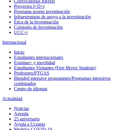
Convocatorias RRHH
Proyectos I+D+i
Programa propio investigación
Infraestruturas de apoyo a la investigación
Ética de la Investigación
Comisión de Investigación
UCC+i
Internacional
Inicio
Estudiantes internacionales
Erasmus+ y movilidad
Estudiantes Visitantes (Free Mover Students)
Profesores/PTGAS
Blended intensive programmes/Programas intensivos
combinados
Centro de idiomas
Actualidad
Noticias
Agenda
25 aniversario
Ayuda a Ucrania
Medidas COVID-19