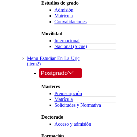
Estudios de grado
Admisión
Matrícula
Convalidaciones
Movilidad
Internacional
Nacional (Sicue)
Menu-Estudiar-En-La-Urjc
(item2)
Postgrado
Másteres
Preinscripción
Matrícula
Solicitudes y Normativa
Doctorado
Acceso y admisión
Formación