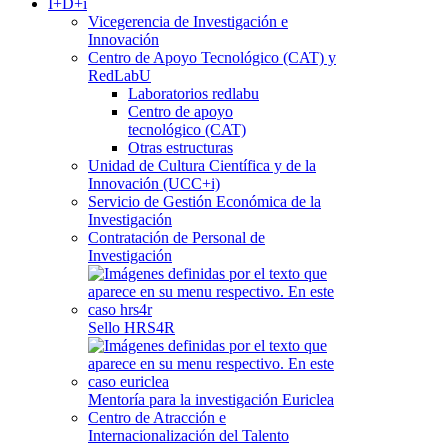
I+D+i
Vicegerencia de Investigación e
Innovación
Centro de Apoyo Tecnológico (CAT) y
RedLabU
Laboratorios redlabu
Centro de apoyo
tecnológico (CAT)
Otras estructuras
Unidad de Cultura Científica y de la
Innovación (UCC+i)
Servicio de Gestión Económica de la
Investigación
Contratación de Personal de
Investigación
Sello HRS4R
Mentoría para la investigación Euriclea
Centro de Atracción e
Internacionalización del Talento