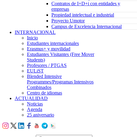
Contratos de I+D+i con entidades y
empresas
Propiedad intelectual e industrial
Proyecto Umotor
Campus de Excelencia Internacional
INTERNACIONAL
Inicio
Estudiantes internacionales
Erasmus+ y movilidad
Estudiantes Visitantes (Free Mover
Students)
Profesores / PTGAS
EULiST
Blended Intensive
Programmes/Programas Intensivos
Combinados
Centro de idiomas
ACTUALIDAD
Noticias
Agenda
25 aniversario