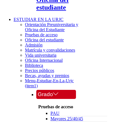
estudiante
ESTUDIAR EN LA URJC
Orientación Preuniversitaria y
Oficina del Estudiante
Pruebas de acceso
Oficina del estudiante
Admisión
Matrícula y convalidaciones
Vida universitaria
Oficina Internacional
Biblioteca
Precios públicos
Becas, ayudas y premios
Menu-Estudiar-En-La-Urjc
(item1)
Grado
Pruebas de acceso
PAU
Mayores 25/40/45